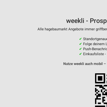
weekli - Pros
Alle hagebaumarkt Angebote immer griffbere
✔
Standortgenau
✔
Folge deinem L
✔
Push-Benachric
✔
Einkaufsliste -
Nutze weekli auch mobil –