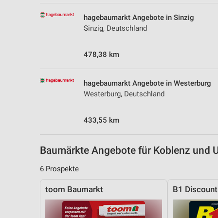
Messung der Performance von Inhalten
hagebaumarkt Angebote in Sinzig
Analyse von Zielgruppen durch Statistiken oder Kombinationen 
Sinzig, Deutschland
Quellen
478,38 km
Entwicklung und Verbesserung der Angebote
Verwendung reduzierter Daten zur Auswahl von Inhalten
hagebaumarkt Angebote in Westerburg
IAB-Besonderheiten:
Westerburg, Deutschland
Verwendung genauer Standortdaten
433,55 km
Geräte anhand von aktiv angeforderten Informationen identifizie
Nicht-IAB-Verarbeitungszwecke:
Baumärkte Angebote für Koblenz und
Notwendig
6 Prospekte
Performance
toom Baumarkt
B1 Discoun
Funktional
Werbung