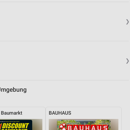
von Daten aus verschiedenen
❯
❯
ren
 Umgebung
t Baumarkt
BAUHAUS