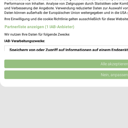
Performance von Inhalten. Analyse von Zielgruppen durch Statistiken oder Kom
Elz, Deutschland
und Verbesserung der Angebote. Verwendung reduzierter Daten zur Auswahl von
Daten können außerhalb der Europäischen Union weitergegeben und in die USA 
Ihre Einwilligung und die cookie Richtlinie gelten ausschließlich für diese Websit
439,95 km
Partnerliste anzeigen (1 IAB-Anbieter)
Wir nutzen Ihre Daten für folgende Zwecke:
IAB-Verarbeitungszwecke:
Speichern von oder Zugriff auf Informationen auf einem Endgerät
Verwendung reduzierter Daten zur Auswahl von Werbeanzeigen
Alle akzeptiere
Erstellung von Profilen für personalisierte Werbung
Nein, anpassen
Verwendung von Profilen zur Auswahl personalisierter Werbung
Erstellung von Profilen zur Personalisierung von Inhalten
Verwendung von Profilen zur Auswahl personalisierter Inhalte
Messung der Werbeleistung