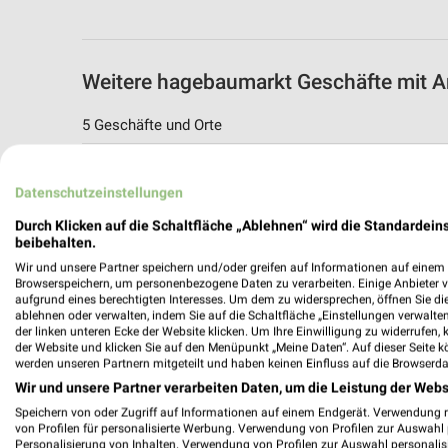
Weitere hagebaumarkt Geschäfte mit 
5 Geschäfte und Orte
hagebaumarkt Angebote in Andernach
Datenschutzeinstellungen
Andernach, Deutschland
Durch Klicken auf die Schaltfläche „Ablehnen“ wird die Standardeins
beibehalten.
474,77 km
Wir und unsere Partner speichern und/oder greifen auf Informationen auf einem G
Browserspeichern, um personenbezogene Daten zu verarbeiten. Einige Anbieter 
aufgrund eines berechtigten Interesses. Um dem zu widersprechen, öffnen Sie die 
hagebaumarkt Angebote in Treis-Karden
ablehnen oder verwalten, indem Sie auf die Schaltfläche „Einstellungen verwalten“
Treis-Karden, Deutschland
der linken unteren Ecke der Website klicken. Um Ihre Einwilligung zu widerrufen, 
der Website und klicken Sie auf den Menüpunkt „Meine Daten“. Auf dieser Seite k
werden unseren Partnern mitgeteilt und haben keinen Einfluss auf die Browserda
498,51 km
Wir und unsere Partner verarbeiten Daten, um die Leistung der Webs
Speichern von oder Zugriff auf Informationen auf einem Endgerät. Verwendung 
von Profilen für personalisierte Werbung. Verwendung von Profilen zur Auswahl p
hagebaumarkt Angebote in Elz
Personalisierung von Inhalten. Verwendung von Profilen zur Auswahl personalis