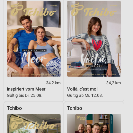
Verwendung genauer Standortdaten
Geräte anhand von aktiv angeforderten
Informationen identifizieren
Nicht-IAB-Verarbeitungszwecke:
Notwendig
Performance
Funktional
Werbung
34,2 km
34,2 km
Inspiriert vom Meer
Voilà, c’est moi
Gültig bis Di. 25.08.
Gültig ab Mi. 12.08.
Tchibo
Tchibo