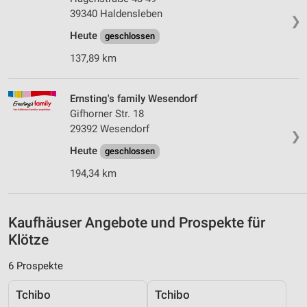
Verwendung von Profilen zur Auswahl
39340 Haldensleben
personalisierter Werbung
❯
Heute
geschlossen
Erstellung von Profilen zur Personalisierung
von Inhalten
137,89 km
Verwendung von Profilen zur Auswahl
personalisierter Inhalte
Ernsting's family Wesendorf
Gifhorner Str. 18
Messung der Werbeleistung
29392 Wesendorf
❯
Messung der Performance von Inhalten
Heute
geschlossen
194,34 km
Analyse von Zielgruppen durch Statistiken oder
Kombinationen von Daten aus verschiedenen
Quellen
Kaufhäuser Angebote und Prospekte für
Entwicklung und Verbesserung der Angebote
Klötze
Verwendung reduzierter Daten zur Auswahl von
6 Prospekte
Inhalten
IAB-Besonderheiten:
Tchibo
Tchibo