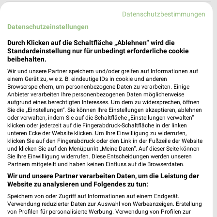
Datenschutzbestimmungen
Ernsting's family Wolfsburg
Detmeroder Markt 8
Datenschutzeinstellungen
38444 Wolfsburg
❯
Durch Klicken auf die Schaltfläche „Ablehnen“ wird die
Standardeinstellung nur für unbedingt erforderliche cookie
Heute
geschlossen
beibehalten.
180,17 km
Wir und unsere Partner speichern und/oder greifen auf Informationen auf
einem Gerät zu, wie z. B. eindeutige IDs in cookie und anderen
Browserspeichern, um personenbezogene Daten zu verarbeiten. Einige
Anbieter verarbeiten Ihre personenbezogenen Daten möglicherweise
Woolworth Lüchow
aufgrund eines berechtigten Interesses. Um dem zu widersprechen, öffnen
Langestraße 11-12
Sie die „Einstellungen“. Sie können Ihre Einstellungen akzeptieren, ablehnen
29439 Lüchow
oder verwalten, indem Sie auf die Schaltfläche „Einstellungen verwalten“
❯
klicken oder jederzeit auf die Fingerabdruck-Schaltfläche in der linken
Heute
unteren Ecke der Website klicken. Um Ihre Einwilligung zu widerrufen,
geschlossen
klicken Sie auf den Fingerabdruck oder den Link in der Fußzeile der Website
und klicken Sie auf den Menüpunkt „Meine Daten“. Auf dieser Seite können
159,25 km
Sie Ihre Einwilligung widerrufen. Diese Entscheidungen werden unseren
Partnern mitgeteilt und haben keinen Einfluss auf die Browserdaten.
Wir und unsere Partner verarbeiten Daten, um die Leistung der
Ernsting's family Wolfsburg
Website zu analysieren und Folgendes zu tun:
Schulzen Hof 12
Speichern von oder Zugriff auf Informationen auf einem Endgerät.
38442 Wolfsburg
❯
Verwendung reduzierter Daten zur Auswahl von Werbeanzeigen. Erstellung
von Profilen für personalisierte Werbung. Verwendung von Profilen zur
Heute
geschlossen