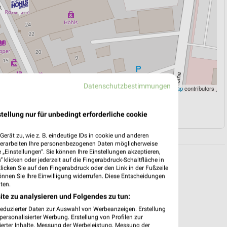
Datenschutzbestimmungen
Leaflet
|
©
OpenStreetMap
contributors
N
NAVIGATION MIT GOOGLE/IOS MAPS
tellung nur für unbedingt erforderliche cookie
erät zu, wie z. B. eindeutige IDs in cookie und anderen
verarbeiten Ihre personenbezogenen Daten möglicherweise
„Einstellungen“. Sie können Ihre Einstellungen akzeptieren,
 klicken oder jederzeit auf die Fingerabdruck-Schaltfläche in
klicken Sie auf den Fingerabdruck oder den Link in der Fußzeile
önnen Sie Ihre Einwilligung widerrufen. Diese Entscheidungen
ten.
ite zu analysieren und Folgendes zu tun:
reduzierter Daten zur Auswahl von Werbeanzeigen. Erstellung
ersonalisierter Werbung. Erstellung von Profilen zur
ierter Inhalte. Messung der Werbeleistung. Messung der