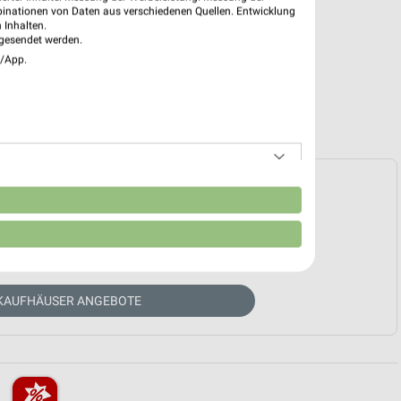
binationen von Daten aus verschiedenen Quellen. Entwicklung
 Inhalten.
gesendet werden.
e/App.
e Prospekte vorhanden.
n
HÄNDLER-WEBSEITE
 KAUFHÄUSER ANGEBOTE