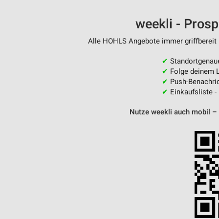
Messung der Performance von Inhalten
weekli - Pros
Analyse von Zielgruppen durch Statistiken oder Kombinationen 
Quellen
Alle HOHLS Angebote immer griffbereit 
Entwicklung und Verbesserung der Angebote
✔
Standortgenau
✔
Folge deinem L
Verwendung reduzierter Daten zur Auswahl von Inhalten
✔
Push-Benachric
✔
Einkaufsliste -
IAB-Besonderheiten:
Verwendung genauer Standortdaten
Nutze weekli auch mobil –
Geräte anhand von aktiv angeforderten Informationen identifizie
Nicht-IAB-Verarbeitungszwecke:
Notwendig
Performance
Funktional
Werbung