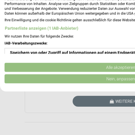
Performance von Inhalten. Analyse von Zielgruppen durch Statistiken oder Kom
und Verbesserung der Angebote. Verwendung reduzierter Daten zur Auswahl von
Daten können außerhalb der Europäischen Union weitergegeben und in die USA 
Ihre Einwilligung und die cookie Richtlinie gelten ausschließlich für diese Websit
Partnerliste anzeigen (1 IAB-Anbieter)
Wir nutzen Ihre Daten für folgende Zwecke:
IAB-Verarbeitungszwecke:
Speichern von oder Zugriff auf Informationen auf einem Endgerät
Aktuell kein
Verwendung reduzierter Daten zur Auswahl von Werbeanzeigen
Alle akzeptiere
Erstellung von Profilen für personalisierte Werbung
Nein, anpassen
ZUR 
Verwendung von Profilen zur Auswahl personalisierter Werbung
WEITERE
Erstellung von Profilen zur Personalisierung von Inhalten
Verwendung von Profilen zur Auswahl personalisierter Inhalte
Messung der Werbeleistung