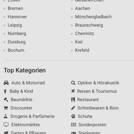
›
Bremen
›
Aachen
›
Hannover
›
Mönchengladbach
›
Leipzig
›
Braunschweig
›
Nürnberg
›
Chemnitz
›
Duisburg
›
Kiel
›
Bochum
›
Krefeld
Top Kategorien
Auto & Motorrad
Optiker & Hörakustik
Baby & Kind
Reisen & Tourismus
Baumärkte
Restaurant
Discounter
Schreibwaren & Büro
Drogerie & Parfümerie
Schuhe
Elektromärkte
Sonderposten
Garten & Pflanzen
Spielwaren