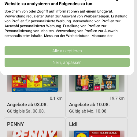
Website zu analysieren und Folgendes zu tun:
Lidl
NETTO
Speichern von oder Zugriff auf Informationen auf einem Endgerät.
Verwendung reduzierter Daten zur Auswahl von Werbeanzeigen. Erstellung
von Profilen für personalisierte Werbung. Verwendung von Profilen zur
Auswahl personalisierter Werbung. Erstellung von Profilen zur
Personalisierung von Inhalten. Verwendung von Profilen zur Auswahl
personalisierter Inhalte. Messung der Werbeleistung. Messung der
Performance von Inhalten. Analyse von Zielgruppen durch Statistiken oder
Kombinationen von Daten aus verschiedenen Quellen. Entwicklung und
Verbesserung der Angebote. Verwendung reduzierter Daten zur Auswahl
Alle akzeptieren
von Inhalten.
Daten können außerhalb der Europäischen Union weitergegeben und in die
Nein, anpassen
USA gesendet werden.
Ihre Einwilligung und die cookie Richtlinie gelten ausschließlich für diese
Website/App.
Partnerliste anzeigen (1 IAB-Anbieter)
Wir nutzen Ihre Daten für folgende Zwecke:
0,1 km
19,7 km
IAB-Verarbeitungszwecke:
Angebote ab 03.08.
Angebote ab 10.08.
Speichern von oder Zugriff auf Informationen
Gültig bis Sa. 08.08.
Gültig ab Mo. 10.08.
auf einem Endgerät
PENNY
Lidl
Verwendung reduzierter Daten zur Auswahl von
Werbeanzeigen