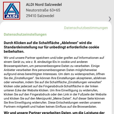
ALDI Nord Salzwedel
Neutorstraße 63+65
29410 Salzwedel
❯
Heute 07:00 - 20:00 Uhr |
Geöffnet
Datenschutzbestimmungen
156,07 km • Angebote: 5 Prospekte
Datenschutzeinstellungen
Durch Klicken auf die Schaltfläche „Ablehnen“ wird die
Standardeinstellung nur für unbedingt erforderliche cookie
PENNY Oebisfelde-Weferlingen
beibehalten.
Stendaler Straße 97-99
Wir und unsere Partner speichern und/oder greifen auf Informationen auf
39646 Oebisfelde-Weferlingen
❯
einem Gerät zu, wie z. B. eindeutige IDs in cookie und anderen
Browserspeichern, um personenbezogene Daten zu verarbeiten. Einige
Heute 07:00 - 20:00 Uhr |
Geöffnet
Anbieter verarbeiten Ihre personenbezogenen Daten möglicherweise
aufgrund eines berechtigten Interesses. Um dem zu widersprechen, öffnen
163,93 km • Angebote: 1 Prospekt
Sie die „Einstellungen“. Sie können Ihre Einstellungen akzeptieren, ablehnen
oder verwalten, indem Sie auf die Schaltfläche „Einstellungen verwalten“
klicken oder jederzeit auf die Fingerabdruck-Schaltfläche in der linken
unteren Ecke der Website klicken. Um Ihre Einwilligung zu widerrufen,
Discounter Angebote und Prospekte für
klicken Sie auf den Fingerabdruck oder den Link in der Fußzeile der Website
Klötze
und klicken Sie auf den Menüpunkt „Meine Daten“. Auf dieser Seite können
Sie Ihre Einwilligung widerrufen. Diese Entscheidungen werden unseren
Partnern mitgeteilt und haben keinen Einfluss auf die Browserdaten.
16 Prospekte
Wir und unsere Partner verarbeiten Daten, um die Leistung der