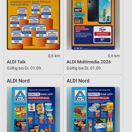
Verwendung reduzierter Daten zur Auswahl von
Inhalten
IAB-Besonderheiten:
Verwendung genauer Standortdaten
Geräte anhand von aktiv angeforderten
Informationen identifizieren
Nicht-IAB-Verarbeitungszwecke:
0,6 km
0,6 km
ALDI Talk
ALDI Multimedia 2026
Notwendig
Gültig bis Di. 01.09.
Gültig bis Di. 01.09.
Performance
ALDI Nord
ALDI Nord
Funktional
Werbung