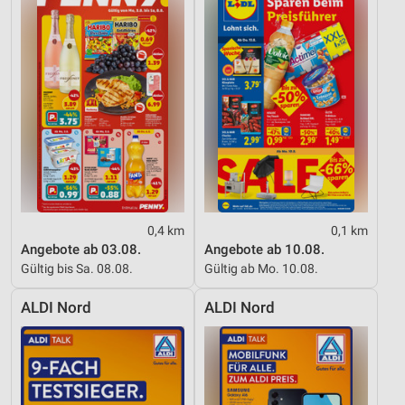
Erstellung von Profilen für personalisierte
Werbung
Verwendung von Profilen zur Auswahl
personalisierter Werbung
Erstellung von Profilen zur Personalisierung
von Inhalten
Verwendung von Profilen zur Auswahl
personalisierter Inhalte
0,4 km
0,1 km
Messung der Werbeleistung
Angebote ab 03.08.
Angebote ab 10.08.
Gültig bis Sa. 08.08.
Gültig ab Mo. 10.08.
Messung der Performance von Inhalten
ALDI Nord
ALDI Nord
Analyse von Zielgruppen durch Statistiken oder
Kombinationen von Daten aus verschiedenen
Quellen
Entwicklung und Verbesserung der Angebote