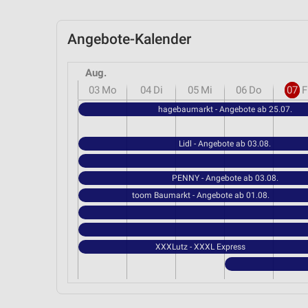
Angebote-Kalender
Aug.
03
Mo
04
Di
05
Mi
06
Do
07
F
hagebaumarkt - Angebote ab 25.07.
Lidl - Angebote ab 03.08.
PENNY - Angebote ab 03.08.
toom Baumarkt - Angebote ab 01.08.
XXXLutz - XXXL Express