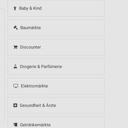
Baby & Kind
Baumärkte
14
Fr
15
Sa
16
So
17
Mo
18
Di
19
Mi
Discounter
Drogerie & Parfümerie
 Hot Sommer Sale
Elektromärkte
Gesundheit & Ärzte
Getränkemärkte