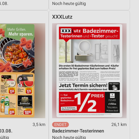
4.08.
Noch heute gültig
XXXLutz
von Daten aus verschiedenen
ren
3,5 km
26,1 km
03.08.
Badezimmer-Testerinnen
ültig
Noch heute gültig