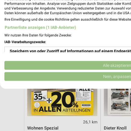
Hot Sommer Sale
Angebote ab 
Performance von Inhalten. Analyse von Zielgruppen durch Statistiken oder Kom
Gültig bis Sa. 29.08.
Noch morgen g
und Verbesserung der Angebote. Verwendung reduzierter Daten zur Auswahl von
Daten können außerhalb der Europäischen Union weitergegeben und in die USA 
Ihre Einwilligung und die cookie Richtlinie gelten ausschließlich für diese Websit
XXXLutz
XXXLutz
Partnerliste anzeigen (1 IAB-Anbieter)
Wir nutzen Ihre Daten für folgende Zwecke:
IAB-Verarbeitungszwecke:
Speichern von oder Zugriff auf Informationen auf einem Endgerät
Verwendung reduzierter Daten zur Auswahl von Werbeanzeigen
Alle akzeptiere
Erstellung von Profilen für personalisierte Werbung
Nein, anpassen
Verwendung von Profilen zur Auswahl personalisierter Werbung
Erstellung von Profilen zur Personalisierung von Inhalten
Verwendung von Profilen zur Auswahl personalisierter Inhalte
26,1 km
Messung der Werbeleistung
Wohnen Spezial
Dieter Knoll