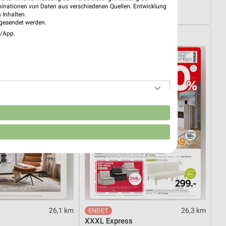
03.08.
Angebote ab 01.08.
binationen von Daten aus verschiedenen Quellen. Entwicklung
ültig
Noch heute gültig
 Inhalten.
gesendet werden.
e/App.
XXXLutz
n
26,1 km
26,3 km
XXXL Express