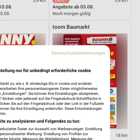
3,4 km
3,4 km
10.08.
Angebote ab 03.08.
10.08.
Noch morgen gültig
toom Baumarkt
Datenschutzbestimmungen
tellung nur für unbedingt erforderliche cookie
erät zu, wie z. B. eindeutige IDs in cookie und anderen
verarbeiten Ihre personenbezogenen Daten möglicherweise
„Einstellungen“. Sie können Ihre Einstellungen akzeptieren,
 klicken oder jederzeit auf die Fingerabdruck-Schaltfläche in
klicken Sie auf den Fingerabdruck oder den Link in der Fußzeile
önnen Sie Ihre Einwilligung widerrufen. Diese Entscheidungen
ten.
ite zu analysieren und Folgendes zu tun:
reduzierter Daten zur Auswahl von Werbeanzeigen. Erstellung
ersonalisierter Werbung. Erstellung von Profilen zur
7,8 km
18 km
ierter Inhalte. Messung der Werbeleistung. Messung der