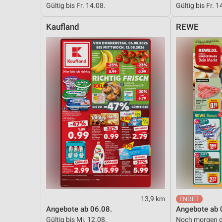
Gültig bis Fr. 14.08.
Gültig bis Fr. 1
Messung der Performance von Inhalten
Kaufland
REWE
Analyse von Zielgruppen durch Statistiken oder Kombinationen 
Quellen
Entwicklung und Verbesserung der Angebote
Verwendung reduzierter Daten zur Auswahl von Inhalten
IAB-Besonderheiten:
Verwendung genauer Standortdaten
Geräte anhand von aktiv angeforderten Informationen identifizie
Nicht-IAB-Verarbeitungszwecke:
Notwendig
Performance
13,9 km
Funktional
Angebote ab 06.08.
Angebote ab 
Gültig bis Mi. 12.08.
Noch morgen g
Werbung