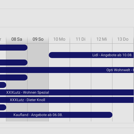
r
08
Sa
09
So
10
Mo
11
Di
12
Mi
13
Do
Lidl - Angebote ab 10.08.
Opti Wohnwelt -
XXXLutz - Wohnen Spezial
XXXLutz - Dieter Knoll
Kaufland - Angebote ab 06.08.