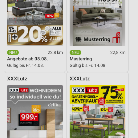
Speichern von oder Zugriff auf Informationen
auf einem Endgerät
Verwendung reduzierter Daten zur Auswahl von
Werbeanzeigen
Erstellung von Profilen für personalisierte
Werbung
22,8 km
22,8 km
Angebote ab 08.08.
Musterring
Verwendung von Profilen zur Auswahl
Gültig bis Fr. 14.08.
Gültig bis Fr. 14.08.
personalisierter Werbung
XXXLutz
XXXLutz
Erstellung von Profilen zur Personalisierung
von Inhalten
Verwendung von Profilen zur Auswahl
personalisierter Inhalte
Messung der Werbeleistung
Messung der Performance von Inhalten