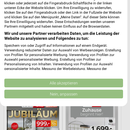
klicken oder jederzeit auf die Fingerabdruck-Schaltfläche in der linken
unteren Ecke der Website klicken. Um Ihre Einwilligung zu widerrufen,
klicken Sie auf den Fingerabdruck oder den Link in der Fußzeile der Website
und klicken Sie auf den Menüpunkt „Meine Daten“. Auf dieser Seite können
Sie Ihre Einwilligung widerrufen. Diese Entscheidungen werden unseren
Partnern mitgeteilt und haben keinen Einfluss auf die Browserdaten.
Wir und unsere Partner verarbeiten Daten, um die Leistung der
Website zu analysieren und Folgendes zu tun:
Speichern von oder Zugriff auf Informationen auf einem Endgerät.
Verwendung reduzierter Daten zur Auswahl von Werbeanzeigen. Erstellung
von Profilen für personalisierte Werbung. Verwendung von Profilen zur
Auswahl personalisierter Werbung. Erstellung von Profilen zur
Personalisierung von Inhalten. Verwendung von Profilen zur Auswahl
22,1 km
22,8 km
personalisierter Inhalte. Messung der Werbeleistung. Messung der
Performance von Inhalten. Analyse von Zielgruppen durch Statistiken oder
Küchentrends
Küchen Preishits!
Kombinationen von Daten aus verschiedenen Quellen. Entwicklung und
Gültig bis Mi. 30.09.
Gültig bis Fr. 21.08.
Verbesserung der Angebote. Verwendung reduzierter Daten zur Auswahl
Alle akzeptieren
von Inhalten.
Daten können außerhalb der Europäischen Union weitergegeben und in die
XXXLutz
XXXLutz
Nein, anpassen
USA gesendet werden.
Ihre Einwilligung und die cookie Richtlinie gelten ausschließlich für diese
Website/App.
Partnerliste anzeigen (1 IAB-Anbieter)
Wir nutzen Ihre Daten für folgende Zwecke:
IAB-Verarbeitungszwecke: