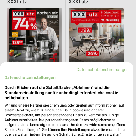
XXXLutz
XXXLutz
Datenschutzbestimmungen
Datenschutzeinstellungen
Durch Klicken auf die Schaltfläche „Ablehnen“ wird die
22,8 km
22,8 km
Standardeinstellung nur für unbedingt erforderliche cookie
beibehalten.
Angebote ab 08.08.
Spezial-Prospekt der Marken
Gültig bis Fr. 14.08.
Gültig bis Fr. 21.08.
Wir und unsere Partner speichern und/oder greifen auf Informationen auf
einem Gerät zu, wie z. B. eindeutige IDs in cookie und anderen
Browserspeichern, um personenbezogene Daten zu verarbeiten. Einige
Opti Wohnwelt
XXXLutz
Anbieter verarbeiten Ihre personenbezogenen Daten möglicherweise
aufgrund eines berechtigten Interesses. Um dem zu widersprechen, öffnen
Sie die „Einstellungen“. Sie können Ihre Einstellungen akzeptieren, ablehnen
oder verwalten, indem Sie auf die Schaltfläche „Einstellungen verwalten“