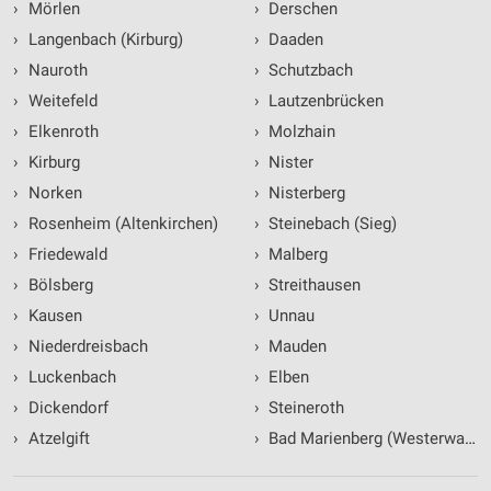
›
Mörlen
›
Derschen
›
Langenbach (Kirburg)
›
Daaden
›
Nauroth
›
Schutzbach
›
Weitefeld
›
Lautzenbrücken
›
Elkenroth
›
Molzhain
›
Kirburg
›
Nister
›
Norken
›
Nisterberg
›
Rosenheim (Altenkirchen)
›
Steinebach (Sieg)
›
Friedewald
›
Malberg
›
Bölsberg
›
Streithausen
›
Kausen
›
Unnau
›
Niederdreisbach
›
Mauden
›
Luckenbach
›
Elben
›
Dickendorf
›
Steineroth
›
Atzelgift
›
Bad Marienberg (Westerwald)