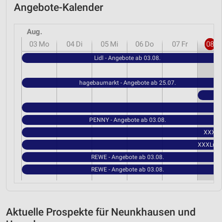
Angebote-Kalender
Aug.
03
Mo
04
Di
05
Mi
06
Do
07
Fr
08
S
Lidl - Angebote ab 03.08.
hagebaumarkt - Angebote ab 25.07.
PENNY - Angebote ab 03.08.
XXXLut
XXXLutz 
REWE - Angebote ab 03.08.
REWE - Angebote ab 03.08.
Aktuelle Prospekte für Neunkhausen und