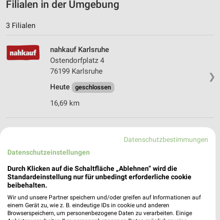
Filialen in der Umgebung
3 Filialen
nahkauf Karlsruhe
Ostendorfplatz 4
76199 Karlsruhe
❯
Heute
geschlossen
16,69 km
nahkauf Bretten
Datenschutzbestimmungen
Marktplatz 10
Datenschutzeinstellungen
75015 Bretten
❯
Durch Klicken auf die Schaltfläche „Ablehnen“ wird die
Heute
geschlossen
Standardeinstellung nur für unbedingt erforderliche cookie
beibehalten.
17,45 km
Wir und unsere Partner speichern und/oder greifen auf Informationen auf
einem Gerät zu, wie z. B. eindeutige IDs in cookie und anderen
Browserspeichern, um personenbezogene Daten zu verarbeiten. Einige
nahkauf Weingarten