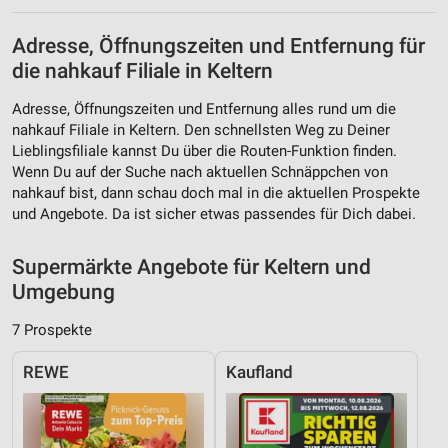
Partnerliste anzeigen (1 IAB-Anbieter)
Wir nutzen Ihre Daten für folgende Zwecke:
Adresse, Öffnungszeiten und Entfernung für
IAB-Verarbeitungszwecke:
die nahkauf Filiale in Keltern
Speichern von oder Zugriff auf Informationen
auf einem Endgerät
Adresse, Öffnungszeiten und Entfernung alles rund um die
nahkauf Filiale in Keltern. Den schnellsten Weg zu Deiner
Verwendung reduzierter Daten zur Auswahl von
Lieblingsfiliale kannst Du über die Routen-Funktion finden.
Werbeanzeigen
Wenn Du auf der Suche nach aktuellen Schnäppchen von
nahkauf bist, dann schau doch mal in die aktuellen Prospekte
Erstellung von Profilen für personalisierte
und Angebote. Da ist sicher etwas passendes für Dich dabei.
Werbung
Verwendung von Profilen zur Auswahl
Supermärkte Angebote für Keltern und
personalisierter Werbung
Umgebung
Erstellung von Profilen zur Personalisierung
7 Prospekte
von Inhalten
REWE
Kaufland
Verwendung von Profilen zur Auswahl
personalisierter Inhalte
Messung der Werbeleistung