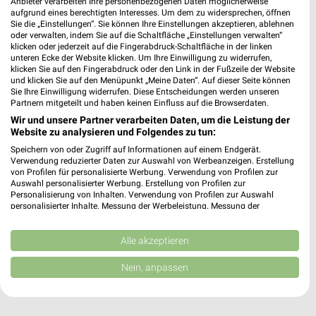
Anbieter verarbeiten Ihre personenbezogenen Daten möglicherweise
Bahnhofstr. 73
aufgrund eines berechtigten Interesses. Um dem zu widersprechen, öffnen
76356 Weingarten
Sie die „Einstellungen“. Sie können Ihre Einstellungen akzeptieren, ablehnen
❯
oder verwalten, indem Sie auf die Schaltfläche „Einstellungen verwalten“
Heute
geschlossen
klicken oder jederzeit auf die Fingerabdruck-Schaltfläche in der linken
unteren Ecke der Website klicken. Um Ihre Einwilligung zu widerrufen,
18,31 km
klicken Sie auf den Fingerabdruck oder den Link in der Fußzeile der Website
und klicken Sie auf den Menüpunkt „Meine Daten“. Auf dieser Seite können
Sie Ihre Einwilligung widerrufen. Diese Entscheidungen werden unseren
Partnern mitgeteilt und haben keinen Einfluss auf die Browserdaten.
Wir und unsere Partner verarbeiten Daten, um die Leistung der
Website zu analysieren und Folgendes zu tun:
Speichern von oder Zugriff auf Informationen auf einem Endgerät.
Verwendung reduzierter Daten zur Auswahl von Werbeanzeigen. Erstellung
von Profilen für personalisierte Werbung. Verwendung von Profilen zur
Auswahl personalisierter Werbung. Erstellung von Profilen zur
Personalisierung von Inhalten. Verwendung von Profilen zur Auswahl
personalisierter Inhalte. Messung der Werbeleistung. Messung der
Performance von Inhalten. Analyse von Zielgruppen durch Statistiken oder
Kombinationen von Daten aus verschiedenen Quellen. Entwicklung und
Verbesserung der Angebote. Verwendung reduzierter Daten zur Auswahl
Alle akzeptieren
von Inhalten.
Daten können außerhalb der Europäischen Union weitergegeben und in die
Nein, anpassen
USA gesendet werden.
Ihre Einwilligung und die cookie Richtlinie gelten ausschließlich für diese
Website/App.