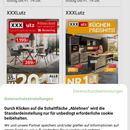
Gültig bis Fr. 14.08.
Gültig bis Fr. 14.08.
XXXLutz
XXXLutz
Datenschutzbestimmungen
Datenschutzeinstellungen
12,2 km
12,2 km
Spezial-Prospekt der Marken
Küchen Preishits!
Durch Klicken auf die Schaltfläche „Ablehnen“ wird die
Gültig bis Fr. 21.08.
Gültig bis Fr. 21.08.
Standardeinstellung nur für unbedingt erforderliche cookie
beibehalten.
Opti Wohnwelt
XXXLutz
Wir und unsere Partner speichern und/oder greifen auf Informationen auf
einem Gerät zu, wie z. B. eindeutige IDs in cookie und anderen