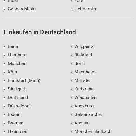
›
Elben
›
Forst
›
Gebhardshain
›
Helmeroth
Einkaufen in Deutschland
›
Berlin
›
Wuppertal
›
Hamburg
›
Bielefeld
›
München
›
Bonn
›
Köln
›
Mannheim
›
Frankfurt (Main)
›
Münster
›
Stuttgart
›
Karlsruhe
›
Dortmund
›
Wiesbaden
›
Düsseldorf
›
Augsburg
›
Essen
›
Gelsenkirchen
›
Bremen
›
Aachen
›
Hannover
›
Mönchengladbach