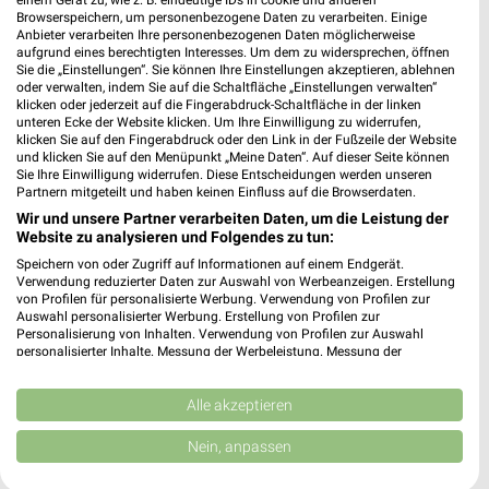
Browserspeichern, um personenbezogene Daten zu verarbeiten. Einige
Anbieter verarbeiten Ihre personenbezogenen Daten möglicherweise
aufgrund eines berechtigten Interesses. Um dem zu widersprechen, öffnen
Sie die „Einstellungen“. Sie können Ihre Einstellungen akzeptieren, ablehnen
oder verwalten, indem Sie auf die Schaltfläche „Einstellungen verwalten“
klicken oder jederzeit auf die Fingerabdruck-Schaltfläche in der linken
unteren Ecke der Website klicken. Um Ihre Einwilligung zu widerrufen,
klicken Sie auf den Fingerabdruck oder den Link in der Fußzeile der Website
und klicken Sie auf den Menüpunkt „Meine Daten“. Auf dieser Seite können
Sie Ihre Einwilligung widerrufen. Diese Entscheidungen werden unseren
Partnern mitgeteilt und haben keinen Einfluss auf die Browserdaten.
Wir und unsere Partner verarbeiten Daten, um die Leistung der
Website zu analysieren und Folgendes zu tun:
Speichern von oder Zugriff auf Informationen auf einem Endgerät.
Verwendung reduzierter Daten zur Auswahl von Werbeanzeigen. Erstellung
von Profilen für personalisierte Werbung. Verwendung von Profilen zur
28,6 km
12,2 km
Auswahl personalisierter Werbung. Erstellung von Profilen zur
Küchentrends
Angebote ab 08.08.
Personalisierung von Inhalten. Verwendung von Profilen zur Auswahl
Gültig bis Mi. 30.09.
Gültig bis Fr. 14.08.
personalisierter Inhalte. Messung der Werbeleistung. Messung der
Performance von Inhalten. Analyse von Zielgruppen durch Statistiken oder
Kombinationen von Daten aus verschiedenen Quellen. Entwicklung und
XXXLutz
XXXLutz
Verbesserung der Angebote. Verwendung reduzierter Daten zur Auswahl
Alle akzeptieren
von Inhalten.
Daten können außerhalb der Europäischen Union weitergegeben und in die
Nein, anpassen
USA gesendet werden.
Ihre Einwilligung und die cookie Richtlinie gelten ausschließlich für diese