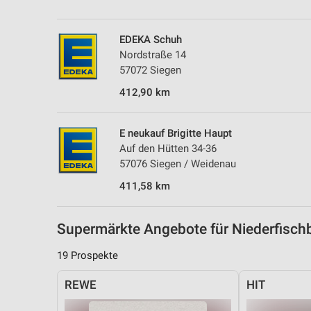
Messung der Performance von Inhalten
Analyse von Zielgruppen durch Statistiken oder Kombinationen 
EDEKA Schuh
Quellen
Nordstraße 14
57072 Siegen
Entwicklung und Verbesserung der Angebote
412,90 km
Verwendung reduzierter Daten zur Auswahl von Inhalten
IAB-Besonderheiten:
E neukauf Brigitte Haupt
Auf den Hütten 34-36
Verwendung genauer Standortdaten
57076 Siegen / Weidenau
Geräte anhand von aktiv angeforderten Informationen identifizie
411,58 km
Nicht-IAB-Verarbeitungszwecke:
Notwendig
Supermärkte Angebote für Niederfisc
Performance
19 Prospekte
Funktional
REWE
HIT
Werbung