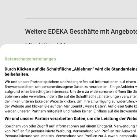
Weitere EDEKA Geschäfte mit Angebote
5 Geschäfte und Orte
Datenschutzeinstellungen
EDEKA Angebote in Siegen - Gosenbach
Siegen - Gosenbach, Deutschland
Durch Klicken auf die Schaltfläche „Ablehnen“ wird die Standardeins
beibehalten.
Wir und unsere Partner speichern und/oder greifen auf Informationen auf einem G
418,25 km
Browserspeichern, um personenbezogene Daten zu verarbeiten. Einige Anbieter 
aufgrund eines berechtigten Interesses. Um dem zu widersprechen, öffnen Sie die 
ablehnen oder verwalten, indem Sie auf die Schaltfläche „Einstellungen verwalten“
E neukauf T & T Schäfer oHG
der linken unteren Ecke der Website klicken. Um Ihre Einwilligung zu widerrufen, 
der Website und klicken Sie auf den Menüpunkt „Meine Daten“. Auf dieser Seite k
Eiserfelder Straße 426
werden unseren Partnern mitgeteilt und haben keinen Einfluss auf die Browserda
57080 Siegen - Eiserfeld
Wir und unsere Partner verarbeiten Daten, um die Leistung der Webs
417,60 km
Speichern von oder Zugriff auf Informationen auf einem Endgerät. Verwendung 
von Profilen für personalisierte Werbung. Verwendung von Profilen zur Auswahl p
Personalisierung von Inhalten. Verwendung von Profilen zur Auswahl personalis