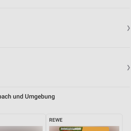
von Daten aus verschiedenen
❯
❯
ren
hbach und Umgebung
REWE