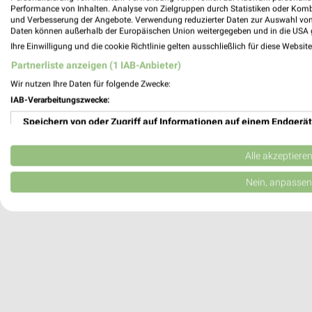
Performance von Inhalten. Analyse von Zielgruppen durch Statistiken oder Kom
E neukauf Ines Peter
und Verbesserung der Angebote. Verwendung reduzierter Daten zur Auswahl von
Heidenbergstraße 1a
Daten können außerhalb der Europäischen Union weitergegeben und in die USA 
57072 Siegen-Achenbach
Ihre Einwilligung und die cookie Richtlinie gelten ausschließlich für diese Websit
415,45 km
Partnerliste anzeigen (1 IAB-Anbieter)
Wir nutzen Ihre Daten für folgende Zwecke:
IAB-Verarbeitungszwecke:
Speichern von oder Zugriff auf Informationen auf einem Endgerät
Verwendung reduzierter Daten zur Auswahl von Werbeanzeigen
Alle akzeptiere
Erstellung von Profilen für personalisierte Werbung
Nein, anpassen
Verwendung von Profilen zur Auswahl personalisierter Werbung
Erstellung von Profilen zur Personalisierung von Inhalten
Verwendung von Profilen zur Auswahl personalisierter Inhalte
Messung der Werbeleistung