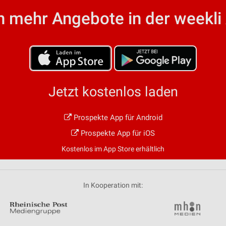
ren
 mehr Angebote in der weekli
Jetzt kostenlos laden
Prospekte App für Android
Prospekte App für iOS
Kostenlos im App Store erhältlich
In Kooperation mit: