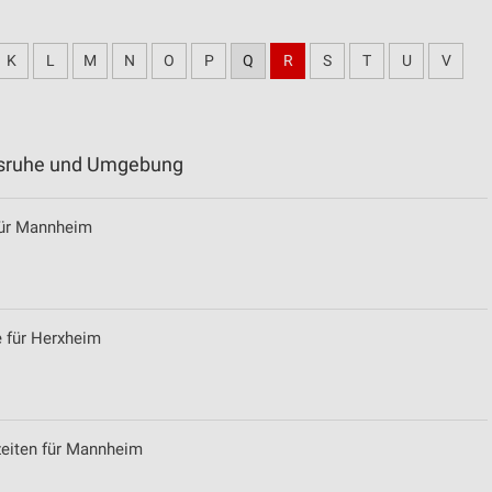
K
L
M
N
O
P
Q
R
S
T
U
V
rlsruhe und Umgebung
 für Mannheim
 für Herxheim
zeiten für Mannheim