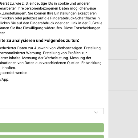
erät zu, wie z. B. eindeutige IDs in cookie und anderen
sruhe
verarbeiten Ihre personenbezogenen Daten möglicherweise
„Einstellungen“. Sie können Ihre Einstellungen akzeptieren,
 klicken oder jederzeit auf die Fingerabdruck-Schaltfläche in
klicken Sie auf den Fingerabdruck oder den Link in der Fußzeile
önnen Sie Ihre Einwilligung widerrufen. Diese Entscheidungen
ten.
ite zu analysieren und Folgendes zu tun:
reduzierter Daten zur Auswahl von Werbeanzeigen. Erstellung
ersonalisierter Werbung. Erstellung von Profilen zur
ierter Inhalte. Messung der Werbeleistung. Messung der
binationen von Daten aus verschiedenen Quellen. Entwicklung
für Karlsruhe
 Inhalten.
gesendet werden.
e/App.
szeiten für Ludwigshafen
n
zeiten für Germersheim