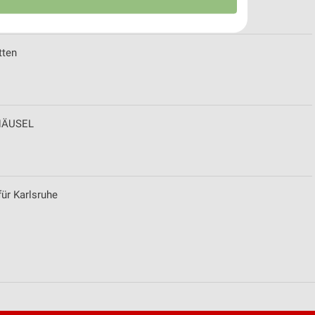
tten
GHÄUSEL
von Daten aus verschiedenen
r Karlsruhe