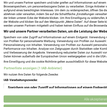
Wir und unsere Partner speichern und/oder greifen auf Informationen auf einem G
RENO - aktueller Online Prospekt für Karl
Browserspeichern, um personenbezogene Daten zu verarbeiten. Einige Anbieter 
aufgrund eines berechtigten Interesses. Um dem zu widersprechen, öffnen Sie die 
ablehnen oder verwalten, indem Sie auf die Schaltfläche „Einstellungen verwalten“
der linken unteren Ecke der Website klicken. Um Ihre Einwilligung zu widerrufen, 
der Website und klicken Sie auf den Menüpunkt „Meine Daten“. Auf dieser Seite k
werden unseren Partnern mitgeteilt und haben keinen Einfluss auf die Browserda
REWE Prospekt der Woche für Karlsruhe
Wir und unsere Partner verarbeiten Daten, um die Leistung der Webs
Speichern von oder Zugriff auf Informationen auf einem Endgerät. Verwendung 
von Profilen für personalisierte Werbung. Verwendung von Profilen zur Auswahl p
Personalisierung von Inhalten. Verwendung von Profilen zur Auswahl personalis
Performance von Inhalten. Analyse von Zielgruppen durch Statistiken oder Kom
Rhein-Apotheke Filialen & Öffnungszeiten 
und Verbesserung der Angebote. Verwendung reduzierter Daten zur Auswahl von
Daten können außerhalb der Europäischen Union weitergegeben und in die USA 
Ihre Einwilligung und die cookie Richtlinie gelten ausschließlich für diese Websit
Partnerliste anzeigen (1 IAB-Anbieter)
Wir nutzen Ihre Daten für folgende Zwecke:
Riemer + Hartmann KG Filialen & Öffnung
IAB-Verarbeitungszwecke:
Speichern von oder Zugriff auf Informationen auf einem Endgerät
Verwendung reduzierter Daten zur Auswahl von Werbeanzeigen
Alle akzeptiere
Rittersbacher-Gruppe Filialen & Öffnungs
Erstellung von Profilen für personalisierte Werbung