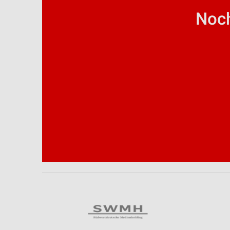
Geräte anhand von aktiv angeforderten Informationen identifizie
Noch
Nicht-IAB-Verarbeitungszwecke:
Notwendig
Performance
Funktional
Werbung