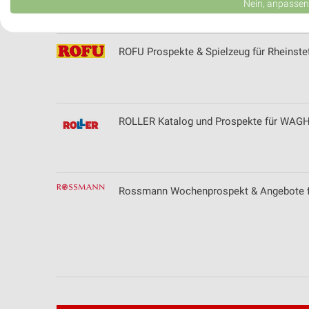
Nein, anpassen
Verwendung von Profilen zur Auswahl personalisierter Werbung
ROFU Prospekte & Spielzeug für Rheinste
Erstellung von Profilen zur Personalisierung von Inhalten
Verwendung von Profilen zur Auswahl personalisierter Inhalte
Messung der Werbeleistung
ROLLER Katalog und Prospekte für WA
Messung der Performance von Inhalten
Analyse von Zielgruppen durch Statistiken oder Kombinationen 
Quellen
Rossmann Wochenprospekt & Angebote fü
Entwicklung und Verbesserung der Angebote
Verwendung reduzierter Daten zur Auswahl von Inhalten
IAB-Besonderheiten:
Verwendung genauer Standortdaten