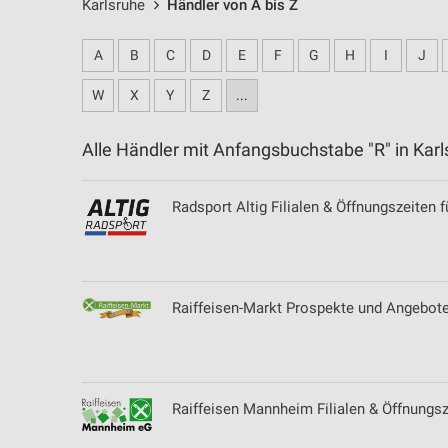
Karlsruhe
Händler von A bis Z
A
B
C
D
E
F
G
H
I
J
W
X
Y
Z
...
Alle Händler mit Anfangsbuchstabe "R" in Ka
Radsport Altig Filialen & Öffnungszeiten
Raiffeisen-Markt Prospekte und Angebote
Raiffeisen Mannheim Filialen & Öffnungs