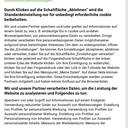
Datenschutzeinstellungen
Kochlöffel Filialen & Öffnungszeiten für Bruchsal
Durch Klicken auf die Schaltfläche „Ablehnen“ wird die
Standardeinstellung nur für unbedingt erforderliche cookie
beibehalten.
Wir und unsere Partner speichern und/oder greifen auf Informationen auf
KODi Prospekte & Aktionen für Karlsruhe
einem Gerät zu, wie z. B. eindeutige IDs in cookie und anderen
Browserspeichern, um personenbezogene Daten zu verarbeiten. Einige
Anbieter verarbeiten Ihre personenbezogenen Daten möglicherweise
aufgrund eines berechtigten Interesses. Um dem zu widersprechen, öffnen
Sie die „Einstellungen“. Sie können Ihre Einstellungen akzeptieren, ablehnen
oder verwalten, indem Sie auf die Schaltfläche „Einstellungen verwalten“
klicken oder jederzeit auf die Fingerabdruck-Schaltfläche in der linken
Krumbein Filialen & Öffnungszeiten für
unteren Ecke der Website klicken. Um Ihre Einwilligung zu widerrufen,
Heppenheim
klicken Sie auf den Fingerabdruck oder den Link in der Fußzeile der Website
und klicken Sie auf den Menüpunkt „Meine Daten“. Auf dieser Seite können
Sie Ihre Einwilligung widerrufen. Diese Entscheidungen werden unseren
Partnern mitgeteilt und haben keinen Einfluss auf die Browserdaten.
Wir und unsere Partner verarbeiten Daten, um die Leistung der
Kuntz Hören & Sehen Filialen & Öffnungszeiten
Website zu analysieren und Folgendes zu tun:
für Rheinzabern
Speichern von oder Zugriff auf Informationen auf einem Endgerät.
Verwendung reduzierter Daten zur Auswahl von Werbeanzeigen. Erstellung
von Profilen für personalisierte Werbung. Verwendung von Profilen zur
Auswahl personalisierter Werbung. Erstellung von Profilen zur
KURZ-Elektro-Zentrum Filialen & Öffnungszeiten
Personalisierung von Inhalten. Verwendung von Profilen zur Auswahl
personalisierter Inhalte. Messung der Werbeleistung. Messung der
für Freudenstadt
Performance von Inhalten. Analyse von Zielgruppen durch Statistiken oder