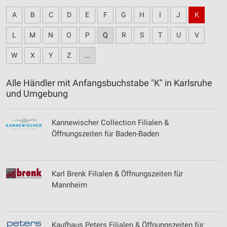
A
B
C
D
E
F
G
H
I
J
K
L
M
N
O
P
Q
R
S
T
U
V
W
X
Y
Z
...
Alle Händler mit Anfangsbuchstabe "K" in Karlsruhe
und Umgebung
Kannewischer Collection Filialen &
Öffnungszeiten für Baden-Baden
Karl Brenk Filialen & Öffnungszeiten für
Mannheim
Kaufhaus Peters Filialen & Öffnungszeiten für