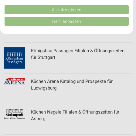
Kombinationen von Daten aus verschiedenen Quellen. Entwicklung und
Verbesserung der Angebote. Verwendung reduzierter Daten zur Auswahl
Alle akzeptieren
von Inhalten.
Daten können außerhalb der Europäischen Union weitergegeben und in die
Kölle Zoo - aktueller Prospekt mit Angeboten für
Nein, anpassen
USA gesendet werden.
Karlsruhe
Ihre Einwilligung und die cookie Richtlinie gelten ausschließlich für diese
Website/App.
Partnerliste anzeigen (1 IAB-Anbieter)
Königsbau Passagen Filialen & Öffnungszeiten
Wir nutzen Ihre Daten für folgende Zwecke:
für Stuttgart
IAB-Verarbeitungszwecke:
Speichern von oder Zugriff auf Informationen
auf einem Endgerät
Küchen Arena Katalog und Prospekte für
Verwendung reduzierter Daten zur Auswahl von
Ludwigsburg
Werbeanzeigen
Erstellung von Profilen für personalisierte
Werbung
Küchen Negele Filialen & Öffnungszeiten für
Asperg
Verwendung von Profilen zur Auswahl
personalisierter Werbung