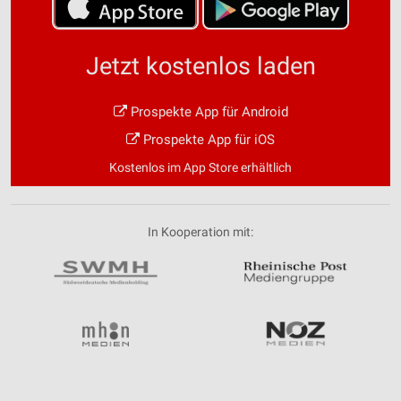
Informationen identifizieren
Nicht-IAB-Verarbeitungszwecke:
Jetzt kostenlos laden
Notwendig
Performance
Prospekte App für Android
Prospekte App für iOS
Funktional
Kostenlos im App Store erhältlich
Werbung
In Kooperation mit: