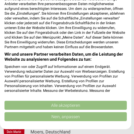
Anbieter verarbeiten Ihre personenbezogenen Daten möglicherweise
aufgrund eines berechtigten Interesses. Um dem zu widersprechen, öffnen
✔
Standortgenaue Angebote
Sie die „Einstellungen“. Sie können Ihre Einstellungen akzeptieren, ablehnen
✔
Folge deinem Lieblingshändler
oder verwalten, indem Sie auf die Schaltfläche „Einstellungen verwalten“
klicken oder jederzeit auf die Fingerabdruck-Schaltfläche in der linken
✔
Push-Benachrichtigungen bei neuen Prospekten
unteren Ecke der Website klicken. Um Ihre Einwilligung zu widerrufen,
✔
Einkaufsliste - Einkauf stressfrei planen
klicken Sie auf den Fingerabdruck oder den Link in der Fußzeile der Website
und klicken Sie auf den Menüpunkt „Meine Daten“. Auf dieser Seite können
Sie Ihre Einwilligung widerrufen. Diese Entscheidungen werden unseren
JETZT LADEN UND SPAREN!
Partnern mitgeteilt und haben keinen Einfluss auf die Browserdaten.
Wir und unsere Partner verarbeiten Daten, um die Leistung der
Website zu analysieren und Folgendes zu tun:
Speichern von oder Zugriff auf Informationen auf einem Endgerät.
Verwendung reduzierter Daten zur Auswahl von Werbeanzeigen. Erstellung
von Profilen für personalisierte Werbung. Verwendung von Profilen zur
Auswahl personalisierter Werbung. Erstellung von Profilen zur
Personalisierung von Inhalten. Verwendung von Profilen zur Auswahl
Weitere REWE Geschäfte mit Angeboten in
personalisierter Inhalte. Messung der Werbeleistung. Messung der
Performance von Inhalten. Analyse von Zielgruppen durch Statistiken oder
und um Kamp-Lintfort
Kombinationen von Daten aus verschiedenen Quellen. Entwicklung und
Verbesserung der Angebote. Verwendung reduzierter Daten zur Auswahl
Alle akzeptieren
von Inhalten.
5 Geschäfte und Orte
Daten können außerhalb der Europäischen Union weitergegeben und in die
Nein, anpassen
USA gesendet werden.
REWE Angebote in Moers
Ihre Einwilligung und die cookie Richtlinie gelten ausschließlich für diese
Website/App.
Moers, Deutschland