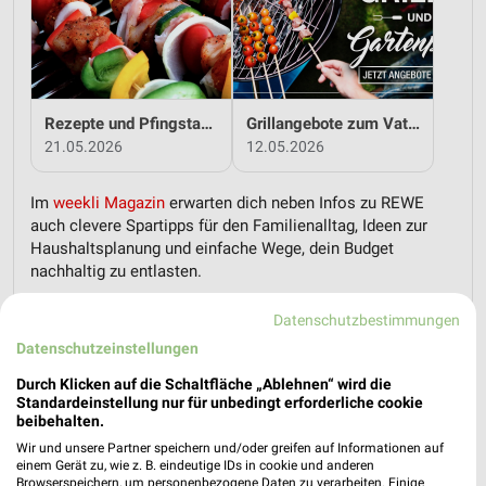
Rezepte und Pfingstangebote bei REWE!
Grillangebote zum Vatertag bei REWE!
21.05.2026
12.05.2026
Im
weekli Magazin
erwarten dich neben Infos zu REWE
auch clevere Spartipps für den Familienalltag, Ideen zur
Haushaltsplanung und einfache Wege, dein Budget
nachhaltig zu entlasten.
Datenschutzbestimmungen
Datenschutzeinstellungen
Durch Klicken auf die Schaltfläche „Ablehnen“ wird die
Standardeinstellung nur für unbedingt erforderliche cookie
weekli - Prospekte & Angebote App
beibehalten.
Wir und unsere Partner speichern und/oder greifen auf Informationen auf
Alle REWE Angebote immer griffbereit – mit der kostenlosen
einem Gerät zu, wie z. B. eindeutige IDs in cookie und anderen
Browserspeichern, um personenbezogene Daten zu verarbeiten. Einige
weekli App für iOS & Android.