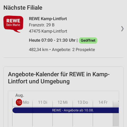
Nächste Filiale
REWE Kamp-Lintfort
Franzstr. 29 B
❯
47475 Kamp-Lintfort
Heute 07:00 - 21:30 Uhr |
Geöffnet
482,34 km • Angebote: 2 Prospekte
Angebote-Kalender für REWE in Kamp-
Lintfort und Umgebung
Aug.
10
Mo
11
Di
12
Mi
13
Do
14
Fr
15
S
REWE - Angebote ab 10.08.