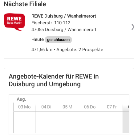
Nächste Filiale
REWE Duisburg / Wanheimerort
Fischerstr. 110-112
❯
47055 Duisburg / Wanheimerort
Heute
geschlossen
471,66 km • Angebote: 2 Prospekte
Angebote-Kalender für REWE in
Duisburg und Umgebung
Aug.
03
Mo
04
Di
05
Mi
06
Do
07
Fr
08
S