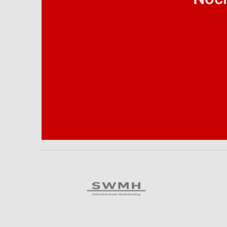
Analyse von Zielgruppen durch Statistiken oder Kombinationen 
Quellen
Entwicklung und Verbesserung der Angebote
Verwendung reduzierter Daten zur Auswahl von Inhalten
IAB-Besonderheiten:
Verwendung genauer Standortdaten
Geräte anhand von aktiv angeforderten Informationen identifizie
Nicht-IAB-Verarbeitungszwecke:
Notwendig
Performance
Funktional
Werbung