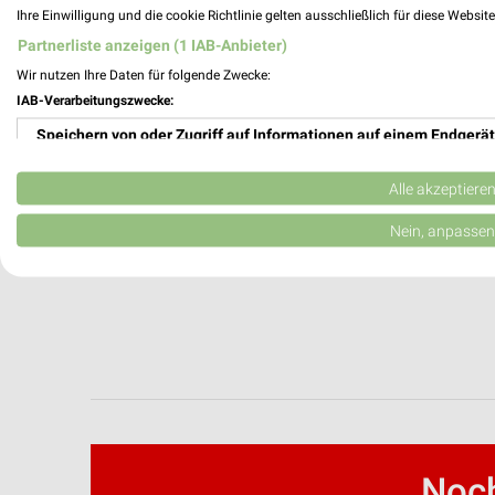
Ihre Einwilligung und die cookie Richtlinie gelten ausschließlich für diese Websit
Partnerliste anzeigen (1 IAB-Anbieter)
Wir nutzen Ihre Daten für folgende Zwecke:
IAB-Verarbeitungszwecke:
Speichern von oder Zugriff auf Informationen auf einem Endgerät
Verwendung reduzierter Daten zur Auswahl von Werbeanzeigen
Alle akzeptiere
Erstellung von Profilen für personalisierte Werbung
Nein, anpassen
Verwendung von Profilen zur Auswahl personalisierter Werbung
Erstellung von Profilen zur Personalisierung von Inhalten
Verwendung von Profilen zur Auswahl personalisierter Inhalte
Messung der Werbeleistung
Messung der Performance von Inhalten
Noch