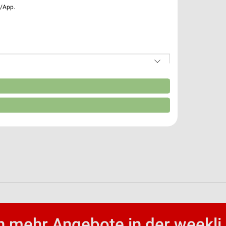
e/App.
n
 mehr Angebote in der weekli