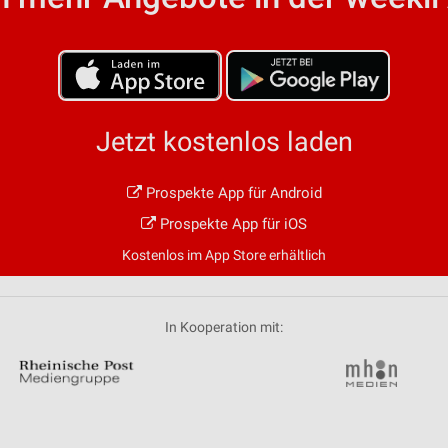
von Daten aus verschiedenen
Jetzt kostenlos laden
Prospekte App für Android
ren
Prospekte App für iOS
Kostenlos im App Store erhältlich
In Kooperation mit: