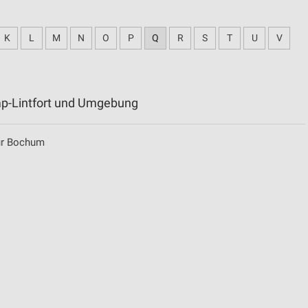
K
L
M
N
O
P
Q
R
S
T
U
V
mp-Lintfort und Umgebung
für Bochum