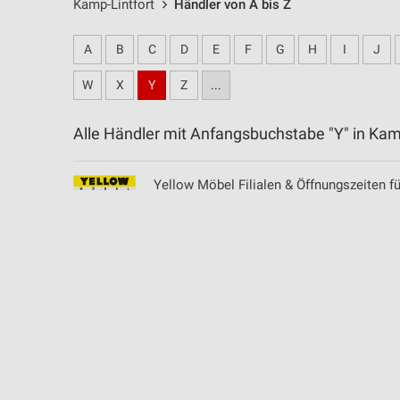
Kamp-Lintfort
Händler von A bis Z
A
B
C
D
E
F
G
H
I
J
W
X
Y
Z
...
Alle Händler mit Anfangsbuchstabe "Y" in Ka
Yellow Möbel Filialen & Öffnungszeiten 