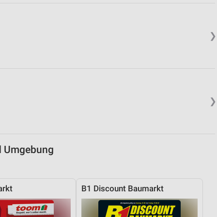
von Daten aus verschiedenen
❯
❯
ren
nd Umgebung
rkt
B1 Discount Baumarkt