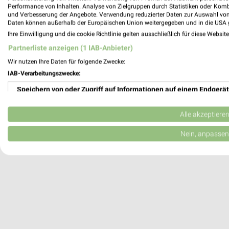
Performance von Inhalten. Analyse von Zielgruppen durch Statistiken oder Kom
Wesel, Deutschland
und Verbesserung der Angebote. Verwendung reduzierter Daten zur Auswahl von
Daten können außerhalb der Europäischen Union weitergegeben und in die USA 
Ihre Einwilligung und die cookie Richtlinie gelten ausschließlich für diese Websit
471,57 km
Partnerliste anzeigen (1 IAB-Anbieter)
Wir nutzen Ihre Daten für folgende Zwecke:
IAB-Verarbeitungszwecke:
Speichern von oder Zugriff auf Informationen auf einem Endgerät
Verwendung reduzierter Daten zur Auswahl von Werbeanzeigen
Alle akzeptiere
Erstellung von Profilen für personalisierte Werbung
Nein, anpassen
Verwendung von Profilen zur Auswahl personalisierter Werbung
Erstellung von Profilen zur Personalisierung von Inhalten
Verwendung von Profilen zur Auswahl personalisierter Inhalte
Messung der Werbeleistung