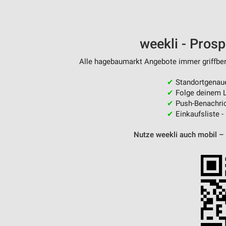
weekli - Pros
Alle hagebaumarkt Angebote immer griffbere
✔
Standortgenau
✔
Folge deinem L
✔
Push-Benachric
✔
Einkaufsliste -
Nutze weekli auch mobil –