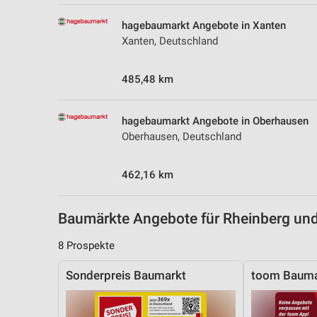
Messung der Performance von Inhalten
hagebaumarkt Angebote in Xanten
Analyse von Zielgruppen durch Statistiken oder Kombinationen 
Xanten, Deutschland
Quellen
485,48 km
Entwicklung und Verbesserung der Angebote
Verwendung reduzierter Daten zur Auswahl von Inhalten
hagebaumarkt Angebote in Oberhausen
IAB-Besonderheiten:
Oberhausen, Deutschland
Verwendung genauer Standortdaten
462,16 km
Geräte anhand von aktiv angeforderten Informationen identifizie
Nicht-IAB-Verarbeitungszwecke:
Baumärkte Angebote für Rheinberg u
Notwendig
8 Prospekte
Performance
Sonderpreis Baumarkt
toom Bauma
Funktional
Werbung