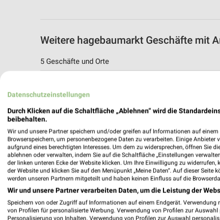
Weitere hagebaumarkt Geschäfte mit 
5 Geschäfte und Orte
hagebaumarkt Angebote in Dinslaken
Datenschutzeinstellungen
Dinslaken, Deutschland
Durch Klicken auf die Schaltfläche „Ablehnen“ wird die Standardeins
beibehalten.
467,33 km
Wir und unsere Partner speichern und/oder greifen auf Informationen auf einem G
Browserspeichern, um personenbezogene Daten zu verarbeiten. Einige Anbieter 
aufgrund eines berechtigten Interesses. Um dem zu widersprechen, öffnen Sie die 
hagebaumarkt Angebote in Duisburg
ablehnen oder verwalten, indem Sie auf die Schaltfläche „Einstellungen verwalten“
Duisburg, Deutschland
der linken unteren Ecke der Website klicken. Um Ihre Einwilligung zu widerrufen, 
der Website und klicken Sie auf den Menüpunkt „Meine Daten“. Auf dieser Seite k
werden unseren Partnern mitgeteilt und haben keinen Einfluss auf die Browserda
467,94 km
Wir und unsere Partner verarbeiten Daten, um die Leistung der Webs
Speichern von oder Zugriff auf Informationen auf einem Endgerät. Verwendung 
von Profilen für personalisierte Werbung. Verwendung von Profilen zur Auswahl p
hagebaumarkt Angebote in Wesel
Personalisierung von Inhalten. Verwendung von Profilen zur Auswahl personalis