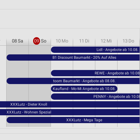
r
08
Sa
09
So
10
Mo
11
Di
12
Mi
13
Do
Lidl - Angebote ab 10.08.
B1 Discount Baumarkt - 20% Auf Alles
REWE - Angebote ab 10.08
toom Baumarkt - Angebote ab 08.08.
Kaufland - Mo-Mi Angebote ab 10.08.
PENNY - Angebote ab 10.08
XXXLutz - Dieter Knoll
XXXLutz - Wohnen Spezial
XXXLutz - Mega Tage