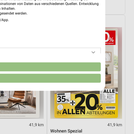
08.08.
Mo-Mi Angebote ab 10.08.
binationen von Daten aus verschiedenen Quellen. Entwicklung
4.08.
Gültig ab Mo. 10.08.
 Inhalten.
gesendet werden.
e/App.
XXXLutz
n
41,9 km
41,9 km
Wohnen Spezial