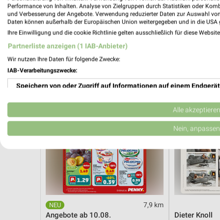
Angebote ab 10.08.
Angebote ab 
Performance von Inhalten. Analyse von Zielgruppen durch Statistiken oder Kom
Gültig ab Mo. 10.08.
Gültig bis Fr. 1
und Verbesserung der Angebote. Verwendung reduzierter Daten zur Auswahl von
Daten können außerhalb der Europäischen Union weitergegeben und in die USA 
Ihre Einwilligung und die cookie Richtlinie gelten ausschließlich für diese Websit
PENNY
XXXLutz
Partnerliste anzeigen (1 IAB-Anbieter)
Wir nutzen Ihre Daten für folgende Zwecke:
IAB-Verarbeitungszwecke:
Speichern von oder Zugriff auf Informationen auf einem Endgerät
Verwendung reduzierter Daten zur Auswahl von Werbeanzeigen
Alle akzeptiere
Erstellung von Profilen für personalisierte Werbung
Nein, anpassen
Verwendung von Profilen zur Auswahl personalisierter Werbung
Erstellung von Profilen zur Personalisierung von Inhalten
Verwendung von Profilen zur Auswahl personalisierter Inhalte
7,9 km
Messung der Werbeleistung
Angebote ab 10.08.
Dieter Knoll