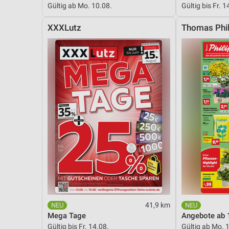
Gültig ab Mo. 10.08.
Gültig bis Fr. 1
Messung der Performance von Inhalten
XXXLutz
Thomas Phil
Analyse von Zielgruppen durch Statistiken oder Kombinationen 
Quellen
Entwicklung und Verbesserung der Angebote
Verwendung reduzierter Daten zur Auswahl von Inhalten
IAB-Besonderheiten:
Verwendung genauer Standortdaten
Geräte anhand von aktiv angeforderten Informationen identifizie
Nicht-IAB-Verarbeitungszwecke:
Notwendig
Performance
41,9 km
Funktional
Mega Tage
Angebote ab 
Gültig bis Fr. 14.08.
Gültig ab Mo. 
Werbung