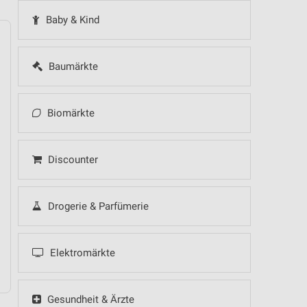
Baby & Kind
Baumärkte
14
Fr
15
Sa
16
So
17
Mo
18
Di
19
Mi
Biomärkte
Lidl - Angebote 
Discounter
.
Drogerie & Parfümerie
.
Elektromärkte
Gesundheit & Ärzte