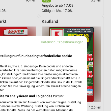
19,4 km
3,3 km
s
Angebote ab 17.08.
4.08.
Gültig ab Mo. 17.08.
rkt
Kaufland
Datenschutzbestimmungen
tellung nur für unbedingt erforderliche cookie
erät zu, wie z. B. eindeutige IDs in cookie und anderen
verarbeiten Ihre personenbezogenen Daten möglicherweise
„Einstellungen“. Sie können Ihre Einstellungen akzeptieren,
 klicken oder jederzeit auf die Fingerabdruck-Schaltfläche in
klicken Sie auf den Fingerabdruck oder den Link in der Fußzeile
önnen Sie Ihre Einwilligung widerrufen. Diese Entscheidungen
ten.
ite zu analysieren und Folgendes zu tun:
reduzierter Daten zur Auswahl von Werbeanzeigen. Erstellung
ersonalisierter Werbung. Erstellung von Profilen zur
35,1 km
12,6 km
ierter Inhalte. Messung der Werbeleistung. Messung der