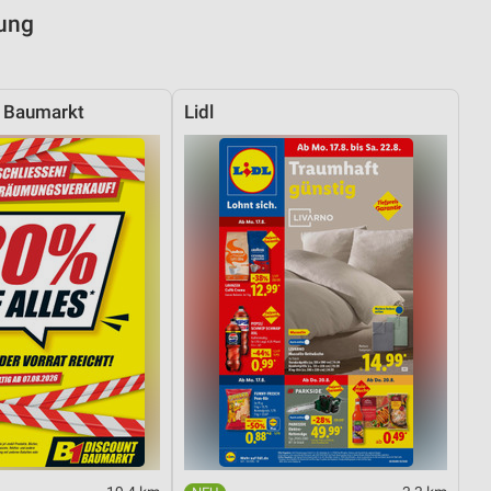
bung
t Baumarkt
Lidl