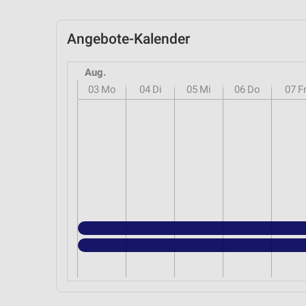
Angebote-Kalender
Aug.
03
Mo
04
Di
05
Mi
06
Do
07
F