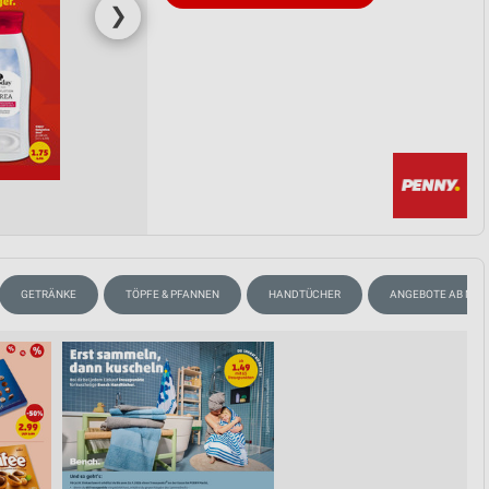
❯
GETRÄNKE
TÖPFE & PFANNEN
HANDTÜCHER
ANGEBOTE AB MO