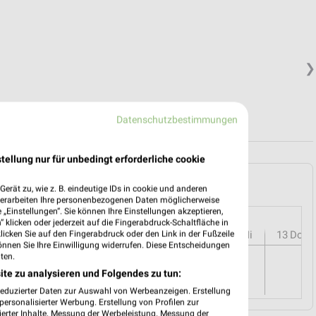
❯
Datenschutzbestimmungen
tellung nur für unbedingt erforderliche cookie
l (Main) und Umgebung
erät zu, wie z. B. eindeutige IDs in cookie und anderen
verarbeiten Ihre personenbezogenen Daten möglicherweise
„Einstellungen“. Sie können Ihre Einstellungen akzeptieren,
 klicken oder jederzeit auf die Fingerabdruck-Schaltfläche in
r
08
Sa
09
So
10
Mo
11
Di
12
Mi
13
Do
klicken Sie auf den Fingerabdruck oder den Link in der Fußzeile
önnen Sie Ihre Einwilligung widerrufen. Diese Entscheidungen
ten.
ite zu analysieren und Folgendes zu tun:
reduzierter Daten zur Auswahl von Werbeanzeigen. Erstellung
ersonalisierter Werbung. Erstellung von Profilen zur
ierter Inhalte. Messung der Werbeleistung. Messung der