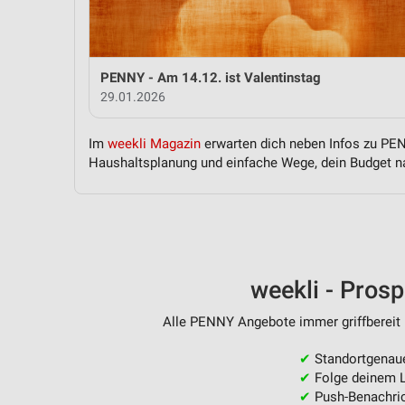
Messung der Performance von Inhalten
Analyse von Zielgruppen durch Statistiken oder Kombinationen 
Quellen
PENNY - Am 14.12. ist Valentinstag
29.01.2026
Entwicklung und Verbesserung der Angebote
Verwendung reduzierter Daten zur Auswahl von Inhalten
Im
weekli Magazin
erwarten dich neben Infos zu PENN
Haushaltsplanung und einfache Wege, dein Budget na
IAB-Besonderheiten:
Verwendung genauer Standortdaten
Geräte anhand von aktiv angeforderten Informationen identifizie
Nicht-IAB-Verarbeitungszwecke:
weekli - Pros
Notwendig
Alle PENNY Angebote immer griffbereit 
Performance
✔
Standortgenau
Funktional
✔
Folge deinem L
✔
Push-Benachric
Werbung