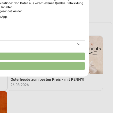
binationen von Daten aus verschiedenen Quellen. Entwicklung
 Inhalten.
R PROSPEKTE
gesendet werden.
e/App.
n
Osterfreude zum besten Preis - mit PENNY!
26.03.2026