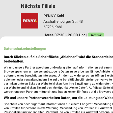
Nächste Filiale
PENNY Kahl
Aschaffenburger Str. 48
63796 Kahl
Heute 07:30 - 20:00 Uhr |
Geöffnet
410,06 km • Angebote: 1 Prospekt
Datenschutzeinstellungen
Durch Klicken auf die Schaltfläche „Ablehnen“ wird die Standardeins
beibehalten.
Angebote-Kalender für PENNY in Kah
Wir und unsere Partner speichern und/oder greifen auf Informationen auf einem G
Browserspeichern, um personenbezogene Daten zu verarbeiten. Einige Anbieter 
aufgrund eines berechtigten Interesses. Um dem zu widersprechen, öffnen Sie die 
Aug.
ablehnen oder verwalten, indem Sie auf die Schaltfläche „Einstellungen verwalten“
03
Mo
04
Di
05
Mi
06
Do
07
F
der linken unteren Ecke der Website klicken. Um Ihre Einwilligung zu widerrufen, 
der Website und klicken Sie auf den Menüpunkt „Meine Daten“. Auf dieser Seite k
PENNY - Angebote ab 03.08.
werden unseren Partnern mitgeteilt und haben keinen Einfluss auf die Browserda
Wir und unsere Partner verarbeiten Daten, um die Leistung der Webs
Speichern von oder Zugriff auf Informationen auf einem Endgerät. Verwendung 
von Profilen für personalisierte Werbung. Verwendung von Profilen zur Auswahl p
Personalisierung von Inhalten. Verwendung von Profilen zur Auswahl personalis