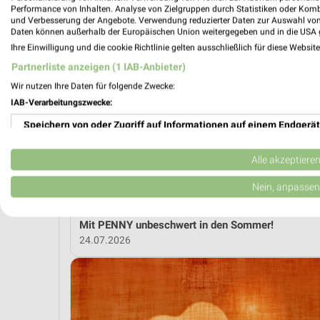
Performance von Inhalten. Analyse von Zielgruppen durch Statistiken oder Kom
und Verbesserung der Angebote. Verwendung reduzierter Daten zur Auswahl von
MEH
Daten können außerhalb der Europäischen Union weitergegeben und in die USA 
Ihre Einwilligung und die cookie Richtlinie gelten ausschließlich für diese Websit
Partnerliste anzeigen (1 IAB-Anbieter)
weekli Magazin
Wir nutzen Ihre Daten für folgende Zwecke:
IAB-Verarbeitungszwecke:
Speichern von oder Zugriff auf Informationen auf einem Endgerät
Verwendung reduzierter Daten zur Auswahl von Werbeanzeigen
Alle akzeptiere
Erstellung von Profilen für personalisierte Werbung
Nein, anpassen
Verwendung von Profilen zur Auswahl personalisierter Werbung
Mit PENNY unbeschwert in den Sommer!
24.07.2026
Erstellung von Profilen zur Personalisierung von Inhalten
Verwendung von Profilen zur Auswahl personalisierter Inhalte
Messung der Werbeleistung