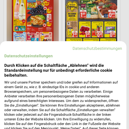
Datenschutzbestimmungen
Datenschutzeinstellungen
3,9 km
6,4 km
Durch Klicken auf die Schaltfläche „Ablehnen“ wird die
Angebote ab 03.08.
Angebote ab 03.08.
Standardeinstellung nur für unbedingt erforderliche cookie
beibehalten.
Noch morgen gültig
Noch morgen gültig
Wir und unsere Partner speichern und/oder greifen auf Informationen auf
einem Gerät zu, wie z. B. eindeutige IDs in cookie und anderen
toom Baumarkt
XXXLutz
Browserspeichern, um personenbezogene Daten zu verarbeiten. Einige
Anbieter verarbeiten Ihre personenbezogenen Daten möglicherweise
aufgrund eines berechtigten Interesses. Um dem zu widersprechen, öffnen
Sie die „Einstellungen“. Sie können Ihre Einstellungen akzeptieren, ablehnen
oder verwalten, indem Sie auf die Schaltfläche „Einstellungen verwalten“
klicken oder jederzeit auf die Fingerabdruck-Schaltfläche in der linken
unteren Ecke der Website klicken. Um Ihre Einwilligung zu widerrufen,
klicken Sie auf den Fingerabdruck oder den Link in der Fußzeile der Website
und klicken Sie auf den Menüpunkt „Meine Daten“. Auf dieser Seite können