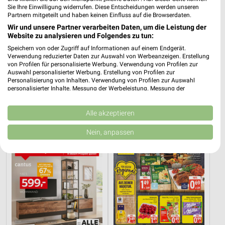
Sie Ihre Einwilligung widerrufen. Diese Entscheidungen werden unseren
Partnern mitgeteilt und haben keinen Einfluss auf die Browserdaten.
Wir und unsere Partner verarbeiten Daten, um die Leistung der
Website zu analysieren und Folgendes zu tun:
Speichern von oder Zugriff auf Informationen auf einem Endgerät.
Verwendung reduzierter Daten zur Auswahl von Werbeanzeigen. Erstellung
von Profilen für personalisierte Werbung. Verwendung von Profilen zur
Auswahl personalisierter Werbung. Erstellung von Profilen zur
7,7 km
21,1 km
Personalisierung von Inhalten. Verwendung von Profilen zur Auswahl
Angebote ab 01.08.
Dieter Knoll
personalisierter Inhalte. Messung der Werbeleistung. Messung der
Performance von Inhalten. Analyse von Zielgruppen durch Statistiken oder
Noch heute gültig
Gültig bis Fr. 14.08.
Kombinationen von Daten aus verschiedenen Quellen. Entwicklung und
Verbesserung der Angebote. Verwendung reduzierter Daten zur Auswahl
Alle akzeptieren
XXXLutz
EDEKA
von Inhalten.
Daten können außerhalb der Europäischen Union weitergegeben und in die
Nein, anpassen
USA gesendet werden.
Ihre Einwilligung und die cookie Richtlinie gelten ausschließlich für diese
Website/App.
Partnerliste anzeigen (1 IAB-Anbieter)
Wir nutzen Ihre Daten für folgende Zwecke:
IAB-Verarbeitungszwecke:
Speichern von oder Zugriff auf Informationen
auf einem Endgerät