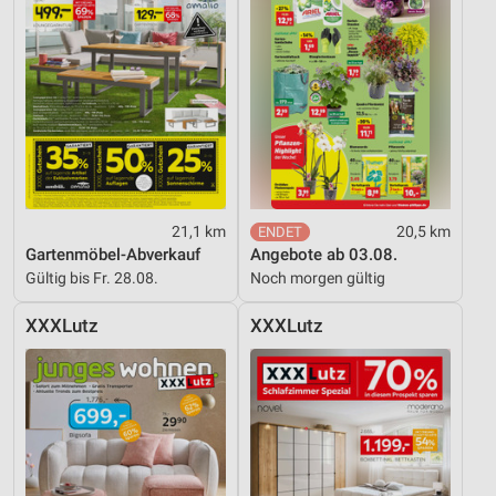
21,1 km
20,5 km
Gartenmöbel-Abverkauf
Angebote ab 03.08.
Gültig bis Fr. 28.08.
Noch morgen gültig
XXXLutz
XXXLutz