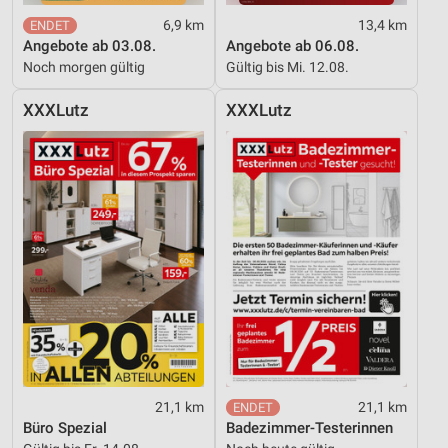
6,9 km
13,4 km
Entwicklung und Verbesserung der Angebote
Angebote ab 03.08.
Angebote ab 06.08.
Noch morgen gültig
Gültig bis Mi. 12.08.
Verwendung reduzierter Daten zur Auswahl von
Inhalten
XXXLutz
XXXLutz
IAB-Besonderheiten:
Verwendung genauer Standortdaten
Geräte anhand von aktiv angeforderten
Informationen identifizieren
Nicht-IAB-Verarbeitungszwecke:
Notwendig
Performance
Funktional
Werbung
21,1 km
21,1 km
Büro Spezial
Badezimmer-Testerinnen