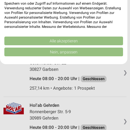
Speichern von oder Zugriff auf Informationen auf einem Endgerät.
Netto Getränke-Markt Hannover
Verwendung reduzierter Daten zur Auswahl von Werbeanzeigen. Erstellung
von Profilen für personalisierte Werbung. Verwendung von Profilen zur
Große Pranke 3
Auswahl personalisierter Werbung. Erstellung von Profilen zur
30419 Hannover
Personalisierung von Inhalten. Verwendung von Profilen zur Auswahl
❯
personalisierter Inhalte. Messung der Werbeleistung. Messung der
Heute 07:00 - 20:00 Uhr |
Geschlossen
Performance von Inhalten. Analyse von Zielgruppen durch Statistiken oder
Kombinationen von Daten aus verschiedenen Quellen. Entwicklung und
256,77 km
Verbesserung der Angebote. Verwendung reduzierter Daten zur Auswahl
Alle akzeptieren
von Inhalten.
Daten können außerhalb der Europäischen Union weitergegeben und in die
Nein, anpassen
USA gesendet werden.
trinkgut Garbsen
Ihre Einwilligung und die cookie Richtlinie gelten ausschließlich für diese
Osterwalder Str. 22
Website/App.
30827 Garbsen
❯
Partnerliste anzeigen (1 IAB-Anbieter)
Heute 08:00 - 20:00 Uhr |
Geschlossen
Wir nutzen Ihre Daten für folgende Zwecke:
IAB-Verarbeitungszwecke:
257,14 km • Angebote: 1 Prospekt
Speichern von oder Zugriff auf Informationen
auf einem Endgerät
Hol'ab Gehrden
Ronnenberger Str. 5-9
Verwendung reduzierter Daten zur Auswahl von
30989 Gehrden
Werbeanzeigen
❯
Heute 08:00 - 20:00 Uhr |
Geschlossen