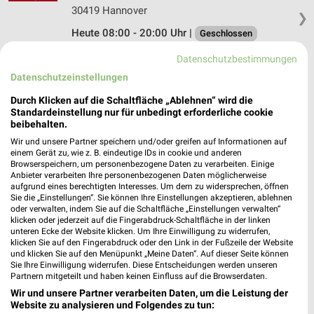
30419 Hannover
❯
Heute 08:00 - 20:00 Uhr |
Geschlossen
254,51 km • Angebote: 1 Prospekt
Datenschutzbestimmungen
Datenschutzeinstellungen
Hol'ab Hannover
Durch Klicken auf die Schaltfläche „Ablehnen“ wird die
Standardeinstellung nur für unbedingt erforderliche cookie
Tillystr. 27
beibehalten.
30459 Hannover
❯
Wir und unsere Partner speichern und/oder greifen auf Informationen auf
Heute 08:00 - 20:00 Uhr |
Geschlossen
einem Gerät zu, wie z. B. eindeutige IDs in cookie und anderen
Browserspeichern, um personenbezogene Daten zu verarbeiten. Einige
250,70 km • Angebote: 1 Prospekt
Anbieter verarbeiten Ihre personenbezogenen Daten möglicherweise
aufgrund eines berechtigten Interesses. Um dem zu widersprechen, öffnen
Sie die „Einstellungen“. Sie können Ihre Einstellungen akzeptieren, ablehnen
oder verwalten, indem Sie auf die Schaltfläche „Einstellungen verwalten“
Hol'ab Wedemark-Mellendorf
klicken oder jederzeit auf die Fingerabdruck-Schaltfläche in der linken
Wedemarkstr. 66
unteren Ecke der Website klicken. Um Ihre Einwilligung zu widerrufen,
klicken Sie auf den Fingerabdruck oder den Link in der Fußzeile der Website
30900 Wedemark-Mellendorf
❯
und klicken Sie auf den Menüpunkt „Meine Daten“. Auf dieser Seite können
Sie Ihre Einwilligung widerrufen. Diese Entscheidungen werden unseren
Heute 08:00 - 20:00 Uhr |
Geschlossen
Partnern mitgeteilt und haben keinen Einfluss auf die Browserdaten.
247,90 km • Angebote: 1 Prospekt
Wir und unsere Partner verarbeiten Daten, um die Leistung der
Website zu analysieren und Folgendes zu tun: