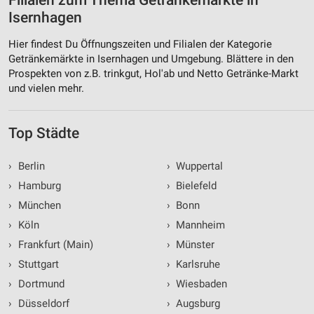
Filialen zum Thema Getränkemärkte in
Isernhagen
Hier findest Du Öffnungszeiten und Filialen der Kategorie
Getränkemärkte in Isernhagen und Umgebung. Blättere in den
Prospekten von z.B. trinkgut, Hol'ab und Netto Getränke-Markt
und vielen mehr.
Top Städte
›
Berlin
›
Wuppertal
›
Hamburg
›
Bielefeld
›
München
›
Bonn
›
Köln
›
Mannheim
›
Frankfurt (Main)
›
Münster
›
Stuttgart
›
Karlsruhe
›
Dortmund
›
Wiesbaden
›
Düsseldorf
›
Augsburg