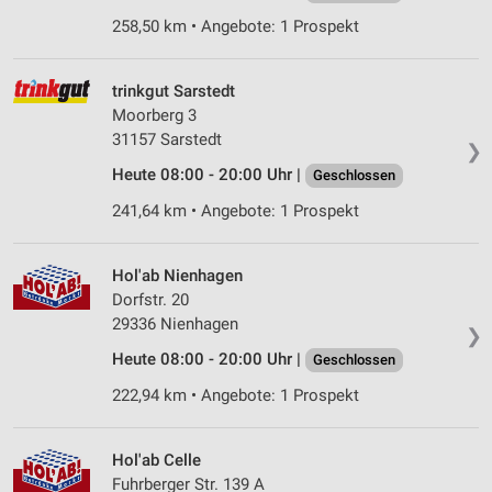
Erstellung von Profilen für personalisierte
Werbung
258,50 km • Angebote: 1 Prospekt
Verwendung von Profilen zur Auswahl
personalisierter Werbung
trinkgut Sarstedt
Moorberg 3
Erstellung von Profilen zur Personalisierung
31157 Sarstedt
von Inhalten
❯
Heute 08:00 - 20:00 Uhr |
Geschlossen
Verwendung von Profilen zur Auswahl
241,64 km • Angebote: 1 Prospekt
personalisierter Inhalte
Messung der Werbeleistung
Hol'ab Nienhagen
Dorfstr. 20
Messung der Performance von Inhalten
29336 Nienhagen
❯
Analyse von Zielgruppen durch Statistiken oder
Heute 08:00 - 20:00 Uhr |
Geschlossen
Kombinationen von Daten aus verschiedenen
Quellen
222,94 km • Angebote: 1 Prospekt
Entwicklung und Verbesserung der Angebote
Hol'ab Celle
Verwendung reduzierter Daten zur Auswahl von
Fuhrberger Str. 139 A
Inhalten