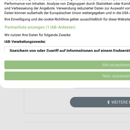
Performance von Inhalten. Analyse von Zielgruppen durch Statistiken oder Kom
und Verbesserung der Angebote. Verwendung reduzierter Daten zur Auswahl von
Daten können außerhalb der Europäischen Union weitergegeben und in die USA 
Ihre Einwilligung und die cookie Richtlinie gelten ausschließlich für diese Websit
Partnerliste anzeigen (1 IAB-Anbieter)
Wir nutzen Ihre Daten für folgende Zwecke:
IAB-Verarbeitungszwecke:
Speichern von oder Zugriff auf Informationen auf einem Endgerät
Verwendung reduzierter Daten zur Auswahl von Werbeanzeigen
Aktuell kein
Alle akzeptiere
Erstellung von Profilen für personalisierte Werbung
Nein, anpassen
ZUR 
Verwendung von Profilen zur Auswahl personalisierter Werbung
Erstellung von Profilen zur Personalisierung von Inhalten
WEITERE 
Verwendung von Profilen zur Auswahl personalisierter Inhalte
Messung der Werbeleistung