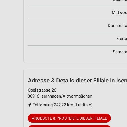
Mittwo
Donnerst
Freit
Samst
Adresse & Details
dieser Filiale in I
Opelstrasse 26
30916 Isernhagen/Altwarmbüchen
Entfernung 242,22 km (Luftlinie)
ANGEBOTE & PROSPEKTE DIESER FILIALE