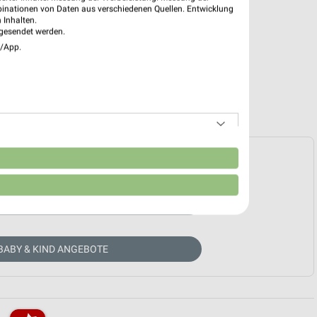
binationen von Daten aus verschiedenen Quellen. Entwicklung
 Inhalten.
gesendet werden.
e/App.
e Prospekte vorhanden.
n
HÄNDLER-WEBSEITE
BABY & KIND ANGEBOTE