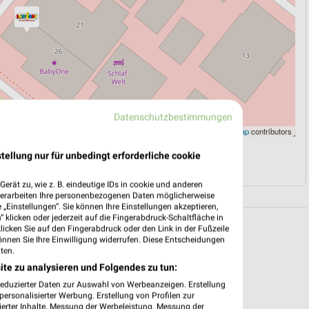
Datenschutzbestimmungen
Leaflet
|
©
OpenStreetMap
contributors
tellung nur für unbedingt erforderliche cookie
N
NAVIGATION MIT GOOGLE/IOS MAPS
erät zu, wie z. B. eindeutige IDs in cookie und anderen
verarbeiten Ihre personenbezogenen Daten möglicherweise
„Einstellungen“. Sie können Ihre Einstellungen akzeptieren,
 klicken oder jederzeit auf die Fingerabdruck-Schaltfläche in
klicken Sie auf den Fingerabdruck oder den Link in der Fußzeile
önnen Sie Ihre Einwilligung widerrufen. Diese Entscheidungen
ten.
ite zu analysieren und Folgendes zu tun:
reduzierter Daten zur Auswahl von Werbeanzeigen. Erstellung
ersonalisierter Werbung. Erstellung von Profilen zur
ierter Inhalte. Messung der Werbeleistung. Messung der