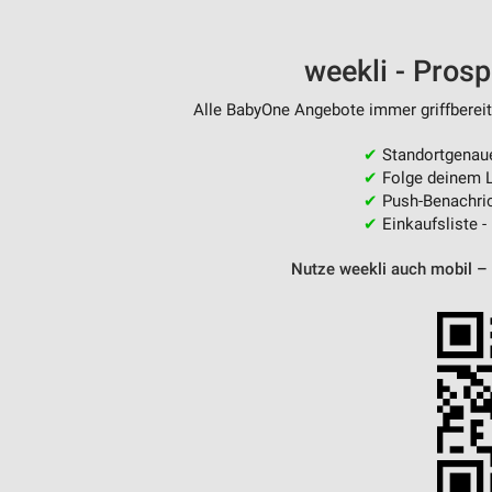
Messung der Performance von Inhalten
Analyse von Zielgruppen durch Statistiken oder Kombinationen 
weekli - Pros
Quellen
Alle BabyOne Angebote immer griffbereit
Entwicklung und Verbesserung der Angebote
✔
Standortgenau
Verwendung reduzierter Daten zur Auswahl von Inhalten
✔
Folge deinem L
✔
Push-Benachric
IAB-Besonderheiten:
✔
Einkaufsliste -
Verwendung genauer Standortdaten
Nutze weekli auch mobil –
Geräte anhand von aktiv angeforderten Informationen identifizie
Nicht-IAB-Verarbeitungszwecke:
Notwendig
Performance
Funktional
Werbung