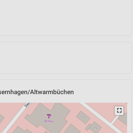
 Isernhagen/Altwarmbüchen
⛶