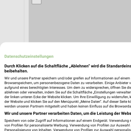
Datenschutzeinstellungen
Durch Klicken auf die Schaltfläche „Ablehnen“ wird die Standardeins
beibehalten.
Wir und unsere Partner speichern und/oder greifen auf Informationen auf einem G
ÖPNV ANZEIGEN
LADESÄULEN ANZEIGE
Browserspeichern, um personenbezogene Daten zu verarbeiten. Einige Anbieter 
aufgrund eines berechtigten Interesses. Um dem zu widersprechen, öffnen Sie die 
ablehnen oder verwalten, indem Sie auf die Schaltfläche „Einstellungen verwalten“
der linken unteren Ecke der Website klicken. Um Ihre Einwilligung zu widerrufen, 
der Website und klicken Sie auf den Menüpunkt „Meine Daten“. Auf dieser Seite k
Aktuelle Angebote in dieser Filiale
werden unseren Partnern mitgeteilt und haben keinen Einfluss auf die Browserda
Anzahl Prospekte: 1
Wir und unsere Partner verarbeiten Daten, um die Leistung der Webs
Letztes Prospektupdate: vor 13 Stunden
Speichern von oder Zugriff auf Informationen auf einem Endgerät. Verwendung 
von Profilen für personalisierte Werbung. Verwendung von Profilen zur Auswahl p
Personalisierung von Inhalten. Verwendung von Profilen zur Auswahl personalis