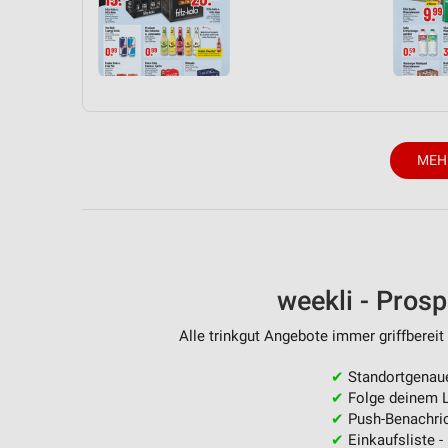
Messung der Performance von Inhalten
Analyse von Zielgruppen durch Statistiken oder Kombinationen 
Quellen
Entwicklung und Verbesserung der Angebote
Verwendung reduzierter Daten zur Auswahl von Inhalten
MEH
IAB-Besonderheiten:
Verwendung genauer Standortdaten
Geräte anhand von aktiv angeforderten Informationen identifizie
Nicht-IAB-Verarbeitungszwecke:
weekli - Pros
Notwendig
Alle trinkgut Angebote immer griffbereit
Performance
✔
Standortgenau
✔
Folge deinem L
Funktional
✔
Push-Benachric
✔
Einkaufsliste -
Werbung