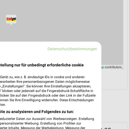
Datenschutzbestimmungen
tellung nur für unbedingt erforderliche cookie
Leaflet
|
©
OpenStreetMap
contributors
erät zu, wie z. B. eindeutige IDs in cookie und anderen
N
NAVIGATION MIT GOOGLE/IOS MAPS
verarbeiten Ihre personenbezogenen Daten möglicherweise
„Einstellungen“. Sie können Ihre Einstellungen akzeptieren,
 klicken oder jederzeit auf die Fingerabdruck-Schaltfläche in
klicken Sie auf den Fingerabdruck oder den Link in der Fußzeile
önnen Sie Ihre Einwilligung widerrufen. Diese Entscheidungen
ten.
ite zu analysieren und Folgendes zu tun:
reduzierter Daten zur Auswahl von Werbeanzeigen. Erstellung
ersonalisierter Werbung. Erstellung von Profilen zur
ierter Inhalte. Messung der Werbeleistung. Messung der