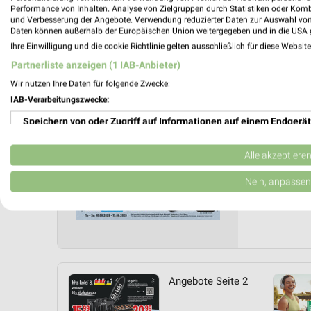
trinkgu
Performance von Inhalten. Analyse von Zielgruppen durch Statistiken oder Kom
und Verbesserung der Angebote. Verwendung reduzierter Daten zur Auswahl von
Gültig von
Daten können außerhalb der Europäischen Union weitergegeben und in die USA 
Ihre Einwilligung und die cookie Richtlinie gelten ausschließlich für diese Websit
📅
Kalende
Partnerliste anzeigen (1 IAB-Anbieter)
Wir nutzen Ihre Daten für folgende Zwecke:
IAB-Verarbeitungszwecke:
PROSP
❯
Speichern von oder Zugriff auf Informationen auf einem Endgerät
Verwendung reduzierter Daten zur Auswahl von Werbeanzeigen
Alle akzeptiere
Erstellung von Profilen für personalisierte Werbung
Nein, anpassen
Verwendung von Profilen zur Auswahl personalisierter Werbung
Erstellung von Profilen zur Personalisierung von Inhalten
Verwendung von Profilen zur Auswahl personalisierter Inhalte
Angebote Seite 2
Messung der Werbeleistung