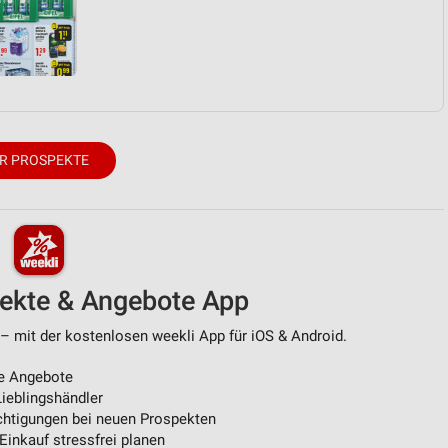
von Daten aus verschiedenen
R PROSPEKTE
ren
pekte & Angebote App
 – mit der kostenlosen weekli App für iOS & Android.
e Angebote
ieblingshändler
htigungen bei neuen Prospekten
 Einkauf stressfrei planen