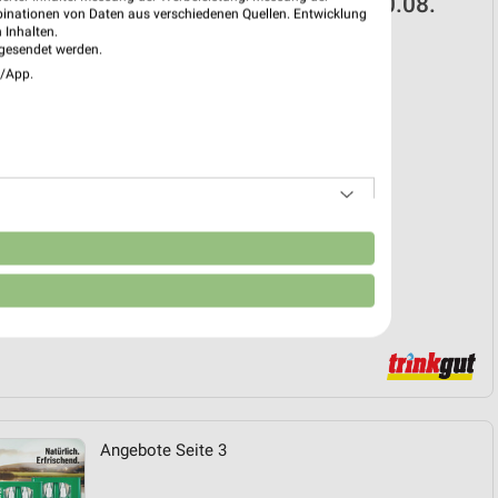
t Prospekt für Hannover ab Mo. den 10.08.
binationen von Daten aus verschiedenen Quellen. Entwicklung
 Inhalten.
 10. Aug. bis 15. Aug.
gesendet werden.
e/App.
reintrag erstellen
EKT BLÄTTERN
n
Angebote Seite 3