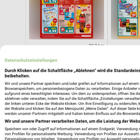
23,8 km
Angebote ab 03.08.
Angebote ab 
Gültig bis Sa. 08.08.
Gültig bis Sa. 
Datenschutzeinstellungen
Durch Klicken auf die Schaltfläche „Ablehnen“ wird die Standardeins
Action
NORMA
beibehalten.
Wir und unsere Partner speichern und/oder greifen auf Informationen auf einem G
Browserspeichern, um personenbezogene Daten zu verarbeiten. Einige Anbieter 
aufgrund eines berechtigten Interesses. Um dem zu widersprechen, öffnen Sie die 
ablehnen oder verwalten, indem Sie auf die Schaltfläche „Einstellungen verwalten“
der linken unteren Ecke der Website klicken. Um Ihre Einwilligung zu widerrufen, 
der Website und klicken Sie auf den Menüpunkt „Meine Daten“. Auf dieser Seite k
werden unseren Partnern mitgeteilt und haben keinen Einfluss auf die Browserda
Wir und unsere Partner verarbeiten Daten, um die Leistung der Webs
Speichern von oder Zugriff auf Informationen auf einem Endgerät. Verwendung 
von Profilen für personalisierte Werbung. Verwendung von Profilen zur Auswahl p
Personalisierung von Inhalten. Verwendung von Profilen zur Auswahl personalis