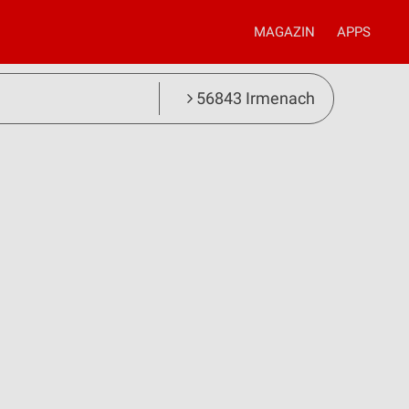
MAGAZIN
APPS
56843 Irmenach