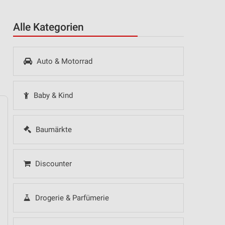
Alle Kategorien
Auto & Motorrad
Baby & Kind
Baumärkte
14
Fr
15
Sa
16
So
17
Mo
18
Di
19
Mi
Discounter
Drogerie & Parfümerie