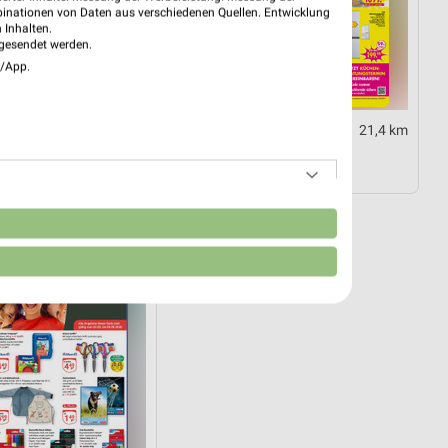
binationen von Daten aus verschiedenen Quellen. Entwicklung
 Inhalten.
gesendet werden.
e/App.
8,7 km
21,4 km
ezial
Angebote ab 03.08.
4.08.
Gültig bis Sa. 08.08.
n