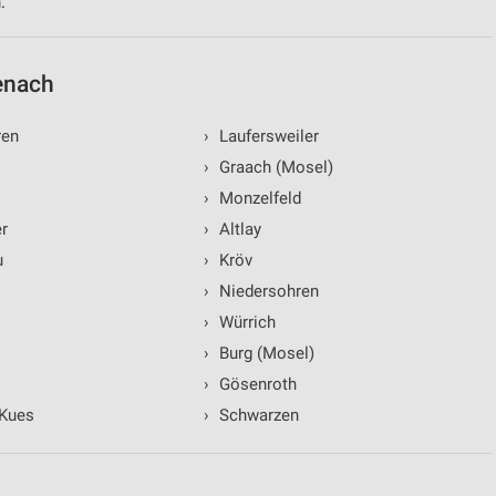
.
enach
ren
›
Laufersweiler
›
Graach (Mosel)
›
Monzelfeld
r
›
Altlay
u
›
Kröv
›
Niedersohren
›
Würrich
›
Burg (Mosel)
›
Gösenroth
-Kues
›
Schwarzen