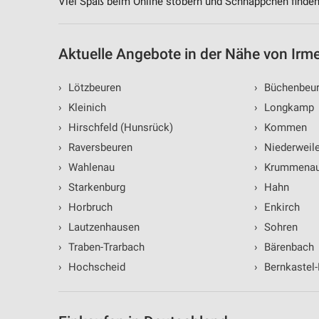
Viel Spaß beim Online stöbern und Schnäppchen finden
Aktuelle Angebote in der Nähe von Irm
›
Lötzbeuren
›
Büchenbeu
›
Kleinich
›
Longkamp
›
Hirschfeld (Hunsrück)
›
Kommen
›
Raversbeuren
›
Niederweile
›
Wahlenau
›
Krummena
›
Starkenburg
›
Hahn
›
Horbruch
›
Enkirch
›
Lautzenhausen
›
Sohren
›
Traben-Trarbach
›
Bärenbach
›
Hochscheid
›
Bernkastel