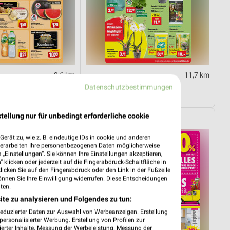
9,6 km
11,7 km
03.08.
Angebote ab 03.08.
Datenschutzbestimmungen
08.08.
Gültig bis Sa. 08.08.
tellung nur für unbedingt erforderliche cookie
Möbel Boss
erät zu, wie z. B. eindeutige IDs in cookie und anderen
verarbeiten Ihre personenbezogenen Daten möglicherweise
„Einstellungen“. Sie können Ihre Einstellungen akzeptieren,
 klicken oder jederzeit auf die Fingerabdruck-Schaltfläche in
klicken Sie auf den Fingerabdruck oder den Link in der Fußzeile
önnen Sie Ihre Einwilligung widerrufen. Diese Entscheidungen
ten.
ite zu analysieren und Folgendes zu tun:
reduzierter Daten zur Auswahl von Werbeanzeigen. Erstellung
ersonalisierter Werbung. Erstellung von Profilen zur
ierter Inhalte. Messung der Werbeleistung. Messung der