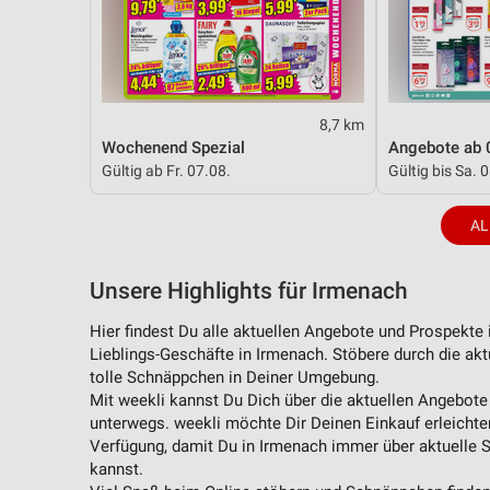
Messung der Performance von Inhalten
Analyse von Zielgruppen durch Statistiken oder Kombinationen 
Quellen
Entwicklung und Verbesserung der Angebote
8,7 km
Wochenend Spezial
Angebote ab 
Verwendung reduzierter Daten zur Auswahl von Inhalten
Gültig ab Fr. 07.08.
Gültig bis Sa. 
IAB-Besonderheiten:
AL
Verwendung genauer Standortdaten
Geräte anhand von aktiv angeforderten Informationen identifizie
Unsere Highlights für Irmenach
Nicht-IAB-Verarbeitungszwecke:
Hier findest Du alle aktuellen Angebote und Prospekt
Notwendig
Lieblings-Geschäfte in Irmenach. Stöbere durch die ak
tolle Schnäppchen in Deiner Umgebung.
Performance
Mit weekli kannst Du Dich über die aktuellen Angebote
unterwegs. weekli möchte Dir Deinen Einkauf erleichter
Funktional
Verfügung, damit Du in Irmenach immer über aktuelle 
kannst.
Werbung