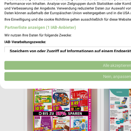
Performance von Inhalten. Analyse von Zielgruppen durch Statistiken oder Kom
und Verbesserung der Angebote. Verwendung reduzierter Daten zur Auswahl von
Daten können außerhalb der Europäischen Union weitergegeben und in die USA 
Ihre Einwilligung und die cookie Richtlinie gelten ausschließlich für diese Websit
Partnerliste anzeigen (1 IAB-Anbieter)
Wir nutzen Ihre Daten für folgende Zwecke:
22,6 km
IAB-Verarbeitungszwecke:
Angebote ab 05.08.
Wochenend Sp
Gültig bis Di. 11.08.
Gültig ab Fr. 1
Speichern von oder Zugriff auf Informationen auf einem Endgerät
NORMA
Globus
Verwendung reduzierter Daten zur Auswahl von Werbeanzeigen
Alle akzeptiere
Erstellung von Profilen für personalisierte Werbung
Nein, anpassen
Verwendung von Profilen zur Auswahl personalisierter Werbung
Erstellung von Profilen zur Personalisierung von Inhalten
Verwendung von Profilen zur Auswahl personalisierter Inhalte
Messung der Werbeleistung