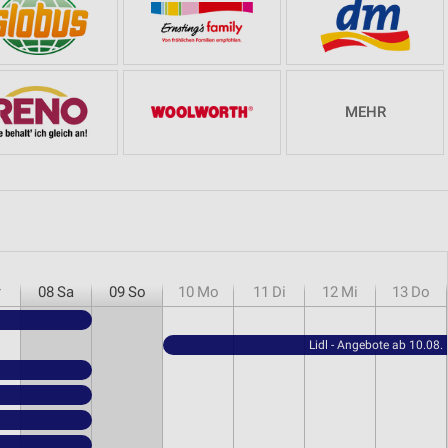
MEHR
r
08
Sa
09
So
10
Mo
11
Di
12
Mi
13
Do
Lidl - Angebote ab 10.08.