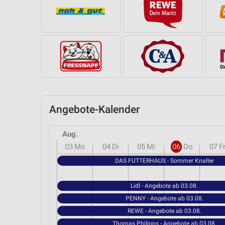
Angebote-Kalender
Aug.
03
Mo
04
Di
05
Mi
06
Do
07
F
DAS FUTTERHAUS - Sommer Knaller
Lidl - Angebote ab 03.08.
PENNY - Angebote ab 03.08.
REWE - Angebote ab 03.08.
Thomas Philipps - Angebote ab 03.08.