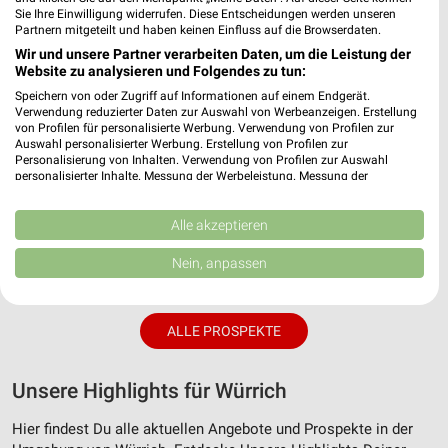
Sie Ihre Einwilligung widerrufen. Diese Entscheidungen werden unseren
Partnern mitgeteilt und haben keinen Einfluss auf die Browserdaten.
Wir und unsere Partner verarbeiten Daten, um die Leistung der
Website zu analysieren und Folgendes zu tun:
Speichern von oder Zugriff auf Informationen auf einem Endgerät.
Verwendung reduzierter Daten zur Auswahl von Werbeanzeigen. Erstellung
von Profilen für personalisierte Werbung. Verwendung von Profilen zur
Auswahl personalisierter Werbung. Erstellung von Profilen zur
Personalisierung von Inhalten. Verwendung von Profilen zur Auswahl
personalisierter Inhalte. Messung der Werbeleistung. Messung der
Performance von Inhalten. Analyse von Zielgruppen durch Statistiken oder
Kombinationen von Daten aus verschiedenen Quellen. Entwicklung und
Verbesserung der Angebote. Verwendung reduzierter Daten zur Auswahl
Alle akzeptieren
4,6 km
11,9 km
von Inhalten.
Daten können außerhalb der Europäischen Union weitergegeben und in die
Wochenend Spezial
Angebote ab 03.08.
Nein, anpassen
USA gesendet werden.
Gültig ab Fr. 07.08.
Gültig bis Sa. 08.08.
Ihre Einwilligung und die cookie Richtlinie gelten ausschließlich für diese
Website/App.
ALLE PROSPEKTE
Partnerliste anzeigen (1 IAB-Anbieter)
Wir nutzen Ihre Daten für folgende Zwecke:
IAB-Verarbeitungszwecke:
Unsere Highlights für Würrich
Speichern von oder Zugriff auf Informationen
Hier findest Du alle aktuellen Angebote und Prospekte in der
auf einem Endgerät