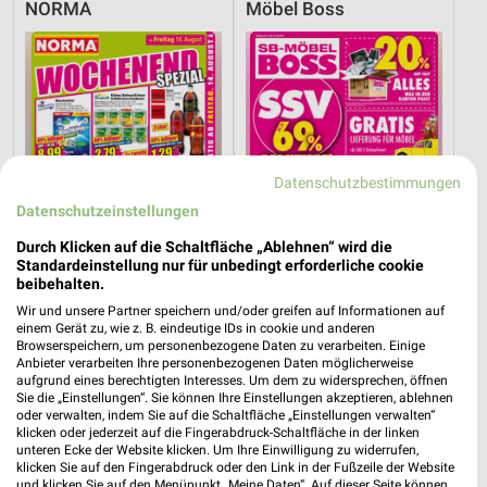
NORMA
Möbel Boss
Datenschutzbestimmungen
Datenschutzeinstellungen
Durch Klicken auf die Schaltfläche „Ablehnen“ wird die
Standardeinstellung nur für unbedingt erforderliche cookie
beibehalten.
Wir und unsere Partner speichern und/oder greifen auf Informationen auf
einem Gerät zu, wie z. B. eindeutige IDs in cookie und anderen
4,6 km
28,6 km
Browserspeichern, um personenbezogene Daten zu verarbeiten. Einige
Wochenend Spezial
Angebote ab 03.08.
Anbieter verarbeiten Ihre personenbezogenen Daten möglicherweise
Gültig ab Fr. 14.08.
Gültig bis Sa. 08.08.
aufgrund eines berechtigten Interesses. Um dem zu widersprechen, öffnen
Sie die „Einstellungen“. Sie können Ihre Einstellungen akzeptieren, ablehnen
oder verwalten, indem Sie auf die Schaltfläche „Einstellungen verwalten“
NORMA
Globus
klicken oder jederzeit auf die Fingerabdruck-Schaltfläche in der linken
unteren Ecke der Website klicken. Um Ihre Einwilligung zu widerrufen,
klicken Sie auf den Fingerabdruck oder den Link in der Fußzeile der Website
und klicken Sie auf den Menüpunkt „Meine Daten“. Auf dieser Seite können