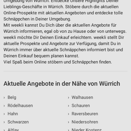
Umgebung von Würrich. Entdecke Unsere Highlights Deiner
Lieblings-Geschäfte in Würrich. Stöbere durch die aktuellen
Verwendung reduzierter Daten zur Auswahl von
Online-Prospekte mit aktuellen Angeboten und entdecke tolle
Werbeanzeigen
Schnäppchen in Deiner Umgebung.
Erstellung von Profilen für personalisierte
Mit weekli kannst Du Dich über die aktuellen Angebote für
Werbung
Würrich informieren, egal ob von zu Hause oder von unterwegs.
weekli möchte Dir Deinen Einkauf erleichtern. weekli stellt Dir
Verwendung von Profilen zur Auswahl
aktuelle Prospekte und Angebote zur Verfügung, damit Du in
personalisierter Werbung
Würrich immer über aktuelle Schnäppchen informiert bist und
Deinen Einkauf bequem planen kannst.
Erstellung von Profilen zur Personalisierung
Viel Spaß beim Online stöbern und Schnäppchen finden.
von Inhalten
Verwendung von Profilen zur Auswahl
personalisierter Inhalte
Aktuelle Angebote in der Nähe von Würrich
Messung der Werbeleistung
›
Belg
›
Walhausen
Messung der Performance von Inhalten
›
Rödelhausen
›
Schauren
›
Hahn
›
Raversbeuren
Analyse von Zielgruppen durch Statistiken oder
Kombinationen von Daten aus verschiedenen
›
Schwarzen
›
Niedersohren
Quellen
›
Altlay
›
Nieder Kostenz