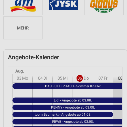
MEHR
Angebote-Kalender
Aug.
03
Mo
04
Di
05
Mi
06
Do
07
Fr
08
S
DAS FUTTERHAUS - Sommer Knaller
Lidl - Angebote ab 03.08.
PENNY - Angebote ab 03.08.
toom Baumarkt - Angebote ab 01.08.
REWE - Angebote ab 03.08.