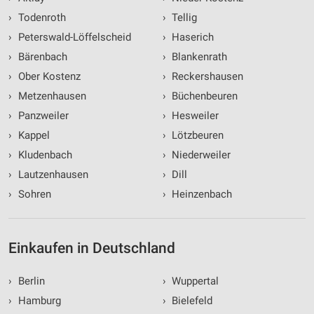
›
Todenroth
›
Tellig
Entwicklung und Verbesserung der Angebote
›
Peterswald-Löffelscheid
›
Haserich
Verwendung reduzierter Daten zur Auswahl von
›
Bärenbach
›
Blankenrath
Inhalten
›
Ober Kostenz
›
Reckershausen
IAB-Besonderheiten:
›
Metzenhausen
›
Büchenbeuren
Verwendung genauer Standortdaten
›
Panzweiler
›
Hesweiler
Geräte anhand von aktiv angeforderten
›
Kappel
›
Lötzbeuren
Informationen identifizieren
›
Kludenbach
›
Niederweiler
Nicht-IAB-Verarbeitungszwecke:
›
Lautzenhausen
›
Dill
Notwendig
›
Sohren
›
Heinzenbach
Performance
Einkaufen in Deutschland
Funktional
Werbung
›
Berlin
›
Wuppertal
›
Hamburg
›
Bielefeld