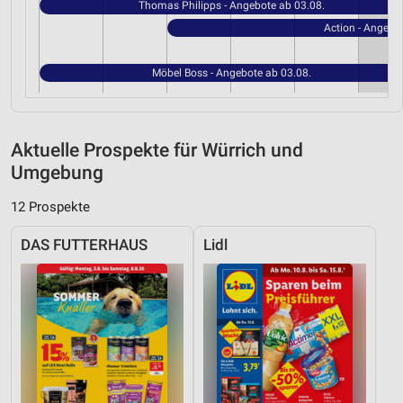
Thomas Philipps - Angebote ab 03.08.
Action - Angebo
Möbel Boss - Angebote ab 03.08.
Aktuelle Prospekte für Würrich und
Umgebung
12 Prospekte
DAS FUTTERHAUS
Lidl