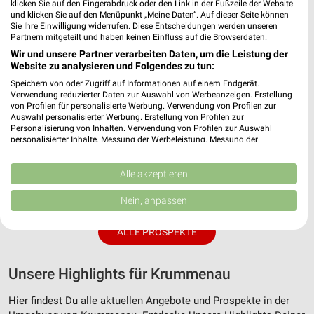
klicken Sie auf den Fingerabdruck oder den Link in der Fußzeile der Website
und klicken Sie auf den Menüpunkt „Meine Daten“. Auf dieser Seite können
Sie Ihre Einwilligung widerrufen. Diese Entscheidungen werden unseren
Partnern mitgeteilt und haben keinen Einfluss auf die Browserdaten.
Wir und unsere Partner verarbeiten Daten, um die Leistung der
Website zu analysieren und Folgendes zu tun:
Speichern von oder Zugriff auf Informationen auf einem Endgerät.
Verwendung reduzierter Daten zur Auswahl von Werbeanzeigen. Erstellung
von Profilen für personalisierte Werbung. Verwendung von Profilen zur
Auswahl personalisierter Werbung. Erstellung von Profilen zur
Personalisierung von Inhalten. Verwendung von Profilen zur Auswahl
personalisierter Inhalte. Messung der Werbeleistung. Messung der
Performance von Inhalten. Analyse von Zielgruppen durch Statistiken oder
Kombinationen von Daten aus verschiedenen Quellen. Entwicklung und
17 km
Verbesserung der Angebote. Verwendung reduzierter Daten zur Auswahl
Alle akzeptieren
Angebote ab 03.08.
von Inhalten.
Daten können außerhalb der Europäischen Union weitergegeben und in die
Noch heute gültig
Nein, anpassen
USA gesendet werden.
Ihre Einwilligung und die cookie Richtlinie gelten ausschließlich für diese
ALLE PROSPEKTE
Website/App.
Partnerliste anzeigen (1 IAB-Anbieter)
Wir nutzen Ihre Daten für folgende Zwecke:
Unsere Highlights für Krummenau
IAB-Verarbeitungszwecke:
Hier findest Du alle aktuellen Angebote und Prospekte in der
Speichern von oder Zugriff auf Informationen