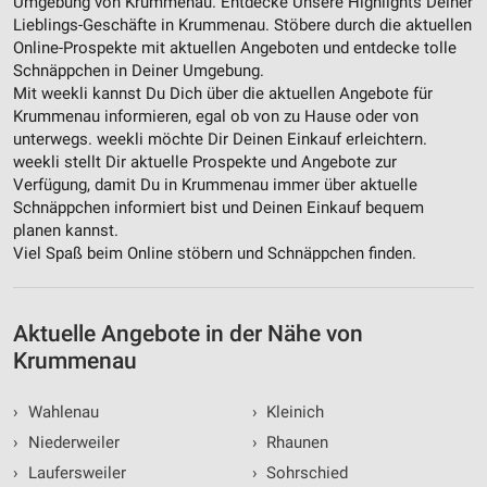
Umgebung von Krummenau. Entdecke Unsere Highlights Deiner
auf einem Endgerät
Lieblings-Geschäfte in Krummenau. Stöbere durch die aktuellen
Online-Prospekte mit aktuellen Angeboten und entdecke tolle
Verwendung reduzierter Daten zur Auswahl von
Schnäppchen in Deiner Umgebung.
Werbeanzeigen
Mit weekli kannst Du Dich über die aktuellen Angebote für
Krummenau informieren, egal ob von zu Hause oder von
Erstellung von Profilen für personalisierte
Werbung
unterwegs. weekli möchte Dir Deinen Einkauf erleichtern.
weekli stellt Dir aktuelle Prospekte und Angebote zur
Verwendung von Profilen zur Auswahl
Verfügung, damit Du in Krummenau immer über aktuelle
personalisierter Werbung
Schnäppchen informiert bist und Deinen Einkauf bequem
planen kannst.
Erstellung von Profilen zur Personalisierung
Viel Spaß beim Online stöbern und Schnäppchen finden.
von Inhalten
Verwendung von Profilen zur Auswahl
personalisierter Inhalte
Aktuelle Angebote in der Nähe von
Krummenau
Messung der Werbeleistung
›
Wahlenau
›
Kleinich
Messung der Performance von Inhalten
›
Niederweiler
›
Rhaunen
Analyse von Zielgruppen durch Statistiken oder
›
Laufersweiler
›
Sohrschied
Kombinationen von Daten aus verschiedenen