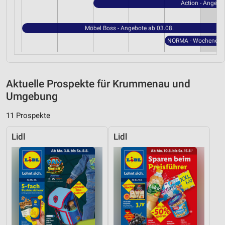
Action - Angebo
Möbel Boss - Angebote ab 03.08.
Aktuelle Prospekte für Krummenau und
Umgebung
11 Prospekte
Lidl
Lidl