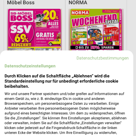
Möbel Boss
NORMA
Datenschutzbestimmungen
Datenschutzeinstellungen
Durch Klicken auf die Schaltfläche „Ablehnen“ wird die
Standardeinstellung nur für unbedingt erforderliche cookie
beibehalten.
21,2 km
5,6 km
Wir und unsere Partner speichern und/oder greifen auf Informationen auf
Angebote ab 03.08.
Wochenend Spezial
einem Gerät zu, wie z. B. eindeutige IDs in cookie und anderen
Browserspeichern, um personenbezogene Daten zu verarbeiten. Einige
Noch heute gültig
Noch heute gültig
Anbieter verarbeiten Ihre personenbezogenen Daten möglicherweise
aufgrund eines berechtigten Interesses. Um dem zu widersprechen, öffnen
Globus
Sie die „Einstellungen“. Sie können Ihre Einstellungen akzeptieren, ablehnen
oder verwalten, indem Sie auf die Schaltfläche „Einstellungen verwalten“
klicken oder jederzeit auf die Fingerabdruck-Schaltfläche in der linken
unteren Ecke der Website klicken. Um Ihre Einwilligung zu widerrufen,