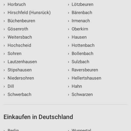
Quellen
›
Horbruch
›
Lötzbeuren
›
Hirschfeld (Hunsrück)
›
Bärenbach
Entwicklung und Verbesserung der Angebote
›
Büchenbeuren
›
Irmenach
Verwendung reduzierter Daten zur Auswahl von
›
Gösenroth
›
Oberkirn
Inhalten
›
Weitersbach
›
Hausen
IAB-Besonderheiten:
›
Hochscheid
›
Hottenbach
Verwendung genauer Standortdaten
›
Sohren
›
Bollenbach
›
Lautzenhausen
›
Sulzbach
Geräte anhand von aktiv angeforderten
Informationen identifizieren
›
Stipshausen
›
Raversbeuren
Nicht-IAB-Verarbeitungszwecke:
›
Niedersohren
›
Hellertshausen
Notwendig
›
Dill
›
Hahn
›
Schwerbach
›
Schwarzen
Performance
Funktional
Einkaufen in Deutschland
Werbung
›
Berlin
›
Wuppertal