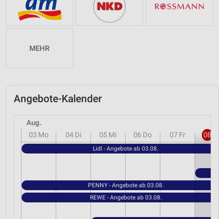
MEHR
Angebote-Kalender
Aug.
03
Mo
04
Di
05
Mi
06
Do
07
Fr
08
S
Lidl - Angebote ab 03.08.
PENNY - Angebote ab 03.08.
REWE - Angebote ab 03.08.