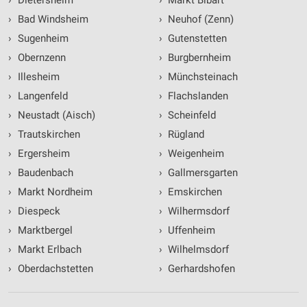
›
Dietersheim
›
Markt Bibart
›
Bad Windsheim
›
Neuhof (Zenn)
›
Sugenheim
›
Gutenstetten
›
Obernzenn
›
Burgbernheim
›
Illesheim
›
Münchsteinach
›
Langenfeld
›
Flachslanden
›
Neustadt (Aisch)
›
Scheinfeld
›
Trautskirchen
›
Rügland
›
Ergersheim
›
Weigenheim
›
Baudenbach
›
Gallmersgarten
›
Markt Nordheim
›
Emskirchen
›
Diespeck
›
Wilhermsdorf
›
Marktbergel
›
Uffenheim
›
Markt Erlbach
›
Wilhelmsdorf
›
Oberdachstetten
›
Gerhardshofen