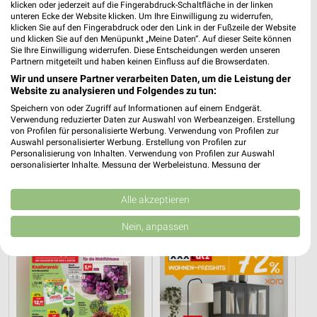
klicken oder jederzeit auf die Fingerabdruck-Schaltfläche in der linken
unteren Ecke der Website klicken. Um Ihre Einwilligung zu widerrufen,
klicken Sie auf den Fingerabdruck oder den Link in der Fußzeile der Website
und klicken Sie auf den Menüpunkt „Meine Daten“. Auf dieser Seite können
Sie Ihre Einwilligung widerrufen. Diese Entscheidungen werden unseren
Partnern mitgeteilt und haben keinen Einfluss auf die Browserdaten.
Wir und unsere Partner verarbeiten Daten, um die Leistung der
Website zu analysieren und Folgendes zu tun:
Speichern von oder Zugriff auf Informationen auf einem Endgerät.
Verwendung reduzierter Daten zur Auswahl von Werbeanzeigen. Erstellung
von Profilen für personalisierte Werbung. Verwendung von Profilen zur
Auswahl personalisierter Werbung. Erstellung von Profilen zur
Personalisierung von Inhalten. Verwendung von Profilen zur Auswahl
personalisierter Inhalte. Messung der Werbeleistung. Messung der
46 km
46 km
Performance von Inhalten. Analyse von Zielgruppen durch Statistiken oder
Angebote ab 08.08.
Junges Wohnen
Kombinationen von Daten aus verschiedenen Quellen. Entwicklung und
Gültig bis Fr. 21.08.
Gültig bis Fr. 14.08.
Verbesserung der Angebote. Verwendung reduzierter Daten zur Auswahl
Alle akzeptieren
von Inhalten.
Daten können außerhalb der Europäischen Union weitergegeben und in die
Nein, anpassen
Thomas Philipps
XXXLutz
USA gesendet werden.
Ihre Einwilligung und die cookie Richtlinie gelten ausschließlich für diese
Website/App.
Partnerliste anzeigen (1 IAB-Anbieter)
Wir nutzen Ihre Daten für folgende Zwecke:
IAB-Verarbeitungszwecke: