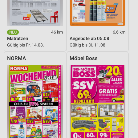
Analyse von Zielgruppen durch Statistiken oder
Kombinationen von Daten aus verschiedenen
Quellen
Entwicklung und Verbesserung der Angebote
46 km
6,6 km
Verwendung reduzierter Daten zur Auswahl von
Matratzen
Angebote ab 05.08.
Inhalten
Gültig bis Fr. 14.08.
Gültig bis Di. 11.08.
IAB-Besonderheiten:
NORMA
Möbel Boss
Verwendung genauer Standortdaten
Geräte anhand von aktiv angeforderten
Informationen identifizieren
Nicht-IAB-Verarbeitungszwecke:
Notwendig
Performance
Funktional