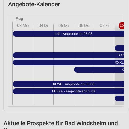
Angebote-Kalender
Aug.
03
Mo
04
Di
05
Mi
06
Do
07
Fr
08
S
Lidl - Angebote ab 03.08.
XXXLut
XXXLutz 
Kauf
REWE - Angebote ab 03.08.
EDEKA - Angebote ab 03.08.
Aktuelle Prospekte für Bad Windsheim und