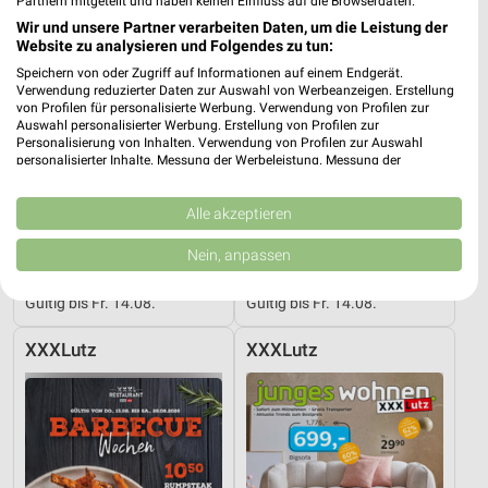
Partnern mitgeteilt und haben keinen Einfluss auf die Browserdaten.
Wir und unsere Partner verarbeiten Daten, um die Leistung der
Website zu analysieren und Folgendes zu tun:
Speichern von oder Zugriff auf Informationen auf einem Endgerät.
Verwendung reduzierter Daten zur Auswahl von Werbeanzeigen. Erstellung
von Profilen für personalisierte Werbung. Verwendung von Profilen zur
Auswahl personalisierter Werbung. Erstellung von Profilen zur
Personalisierung von Inhalten. Verwendung von Profilen zur Auswahl
personalisierter Inhalte. Messung der Werbeleistung. Messung der
Performance von Inhalten. Analyse von Zielgruppen durch Statistiken oder
Kombinationen von Daten aus verschiedenen Quellen. Entwicklung und
Verbesserung der Angebote. Verwendung reduzierter Daten zur Auswahl
Alle akzeptieren
von Inhalten.
Daten können außerhalb der Europäischen Union weitergegeben und in die
Nein, anpassen
45 km
45 km
USA gesendet werden.
Wohnideen so individuell wie du!
Musterring
Ihre Einwilligung und die cookie Richtlinie gelten ausschließlich für diese
Gültig bis Fr. 14.08.
Gültig bis Fr. 14.08.
Website/App.
Partnerliste anzeigen (1 IAB-Anbieter)
XXXLutz
XXXLutz
Wir nutzen Ihre Daten für folgende Zwecke:
IAB-Verarbeitungszwecke:
Speichern von oder Zugriff auf Informationen
auf einem Endgerät
Verwendung reduzierter Daten zur Auswahl von