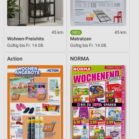
Verwendung reduzierter Daten zur Auswahl von
Inhalten
IAB-Besonderheiten:
45 km
45 km
Verwendung genauer Standortdaten
Wohnen-Preishits
Matratzen
Gültig bis Fr. 14.08.
Gültig bis Fr. 14.08.
Geräte anhand von aktiv angeforderten
Informationen identifizieren
Action
NORMA
Nicht-IAB-Verarbeitungszwecke:
Notwendig
Performance
Funktional
Werbung