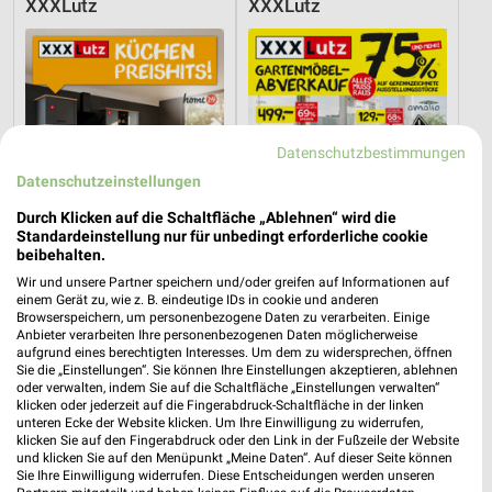
XXXLutz
XXXLutz
Datenschutzbestimmungen
Datenschutzeinstellungen
Durch Klicken auf die Schaltfläche „Ablehnen“ wird die
Standardeinstellung nur für unbedingt erforderliche cookie
beibehalten.
Wir und unsere Partner speichern und/oder greifen auf Informationen auf
einem Gerät zu, wie z. B. eindeutige IDs in cookie und anderen
Browserspeichern, um personenbezogene Daten zu verarbeiten. Einige
45 km
45 km
Anbieter verarbeiten Ihre personenbezogenen Daten möglicherweise
aufgrund eines berechtigten Interesses. Um dem zu widersprechen, öffnen
Küchen Preishits!
Gartenmöbel-Abverkauf
Sie die „Einstellungen“. Sie können Ihre Einstellungen akzeptieren, ablehnen
Gültig bis Fr. 21.08.
Gültig bis Fr. 28.08.
oder verwalten, indem Sie auf die Schaltfläche „Einstellungen verwalten“
klicken oder jederzeit auf die Fingerabdruck-Schaltfläche in der linken
unteren Ecke der Website klicken. Um Ihre Einwilligung zu widerrufen,
XXXLutz
XXXLutz
klicken Sie auf den Fingerabdruck oder den Link in der Fußzeile der Website
und klicken Sie auf den Menüpunkt „Meine Daten“. Auf dieser Seite können
Sie Ihre Einwilligung widerrufen. Diese Entscheidungen werden unseren