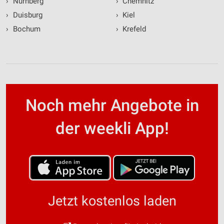
›
Nürnberg
›
Chemnitz
›
Duisburg
›
Kiel
›
Bochum
›
Krefeld
Noch mehr Angebote in
der weekli App!
Jetzt kostenlos laden