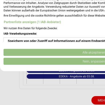
Wust Markt Erlbach
Performance von Inhalten. Analyse von Zielgruppen durch Statistiken oder Kom
Nürnberger Str. 28
und Verbesserung der Angebote. Verwendung reduzierter Daten zur Auswahl von
Daten können außerhalb der Europäischen Union weitergegeben und in die USA 
91459 Markt Erlbach
Ihre Einwilligung und die cookie Richtlinie gelten ausschließlich für diese Websit
Heute 07:00 - 20:00 Uhr |
Geöffnet
Partnerliste anzeigen (1 IAB-Anbieter)
387,47 km • Angebote: 1 Prospekt
Wir nutzen Ihre Daten für folgende Zwecke:
IAB-Verarbeitungszwecke:
Speichern von oder Zugriff auf Informationen auf einem Endgerät
Angebote-Kalender für EDEKA in Di
Verwendung reduzierter Daten zur Auswahl von Werbeanzeigen
Alle akzeptiere
Aug.
Erstellung von Profilen für personalisierte Werbung
Nein, anpassen
03
Mo
04
Di
05
Mi
06
Do
07
F
Verwendung von Profilen zur Auswahl personalisierter Werbung
EDEKA - Angebote ab 03.08.
EDEKA - Angebote ab 03.08.
Erstellung von Profilen zur Personalisierung von Inhalten
Verwendung von Profilen zur Auswahl personalisierter Inhalte
Messung der Werbeleistung
MEH