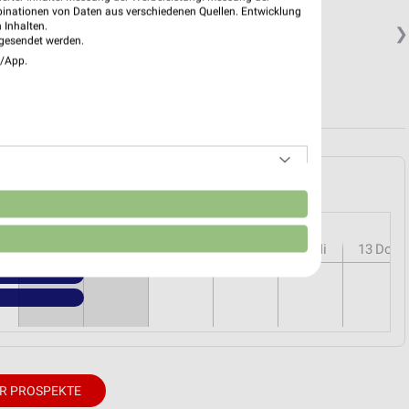
binationen von Daten aus verschiedenen Quellen. Entwicklung
 Inhalten.
❯
gesendet werden.
e/App.
etersheim und Umgebung
n
r
08
Sa
09
So
10
Mo
11
Di
12
Mi
13
Do
R PROSPEKTE