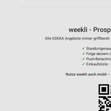
Messung der Performance von Inhalten
Analyse von Zielgruppen durch Statistiken oder Kombinationen 
Quellen
weekli - Pros
Entwicklung und Verbesserung der Angebote
Verwendung reduzierter Daten zur Auswahl von Inhalten
Alle EDEKA Angebote immer griffbereit 
IAB-Besonderheiten:
✔
Standortgenau
✔
Folge deinem L
Verwendung genauer Standortdaten
✔
Push-Benachric
✔
Einkaufsliste -
Geräte anhand von aktiv angeforderten Informationen identifizie
Nicht-IAB-Verarbeitungszwecke:
Nutze weekli auch mobil –
Notwendig
Performance
Funktional
Werbung