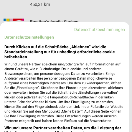
450,31 km
Ernsting's family Kirchen
Jungenthaler Str. 2
Datenschutzbestimmungen
57548 Kirchen
❯
Datenschutzeinstellungen
Heute 09:00 - 17:00 Uhr |
Geschlossen
Durch Klicken auf die Schaltfläche „Ablehnen“ wird die
Standardeinstellung nur für unbedingt erforderliche cookie
426,05 km
beibehalten.
Wir und unsere Partner speichern und/oder greifen auf Informationen auf
einem Gerät zu, wie z. B. eindeutige IDs in cookie und anderen
Ernsting's family Montabaur
Browserspeichern, um personenbezogene Daten zu verarbeiten. Einige
Kleiner Markt 1-3
Anbieter verarbeiten Ihre personenbezogenen Daten möglicherweise
aufgrund eines berechtigten Interesses. Um dem zu widersprechen, öffnen
56410 Montabaur
❯
Sie die „Einstellungen“. Sie können Ihre Einstellungen akzeptieren, ablehnen
oder verwalten, indem Sie auf die Schaltfläche „Einstellungen verwalten“
Heute 09:00 - 14:00 Uhr |
Geschlossen
klicken oder jederzeit auf die Fingerabdruck-Schaltfläche in der linken
unteren Ecke der Website klicken. Um Ihre Einwilligung zu widerrufen,
450,05 km
klicken Sie auf den Fingerabdruck oder den Link in der Fußzeile der Website
und klicken Sie auf den Menüpunkt „Meine Daten“. Auf dieser Seite können
Sie Ihre Einwilligung widerrufen. Diese Entscheidungen werden unseren
Ernsting's family Herborn
Partnern mitgeteilt und haben keinen Einfluss auf die Browserdaten.
Hauptstr. 69
Wir und unsere Partner verarbeiten Daten, um die Leistung der