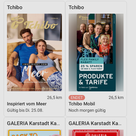
Inhalten
Tchibo
Tchibo
IAB-Besonderheiten:
Verwendung genauer Standortdaten
Geräte anhand von aktiv angeforderten
Informationen identifizieren
Nicht-IAB-Verarbeitungszwecke:
Notwendig
Performance
Funktional
26,5 km
26,5 km
Werbung
Inspiriert vom Meer
Tchibo Mobil
Gültig bis Di. 25.08.
Noch morgen gültig
GALERIA Karstadt Kaufhof
GALERIA Karstadt Kaufhof