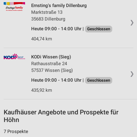
Erstellung von Profilen für personalisierte
Ernsting's family Dillenburg
Werbung
Marktstraße 13
35683 Dillenburg
❯
Verwendung von Profilen zur Auswahl
personalisierter Werbung
Heute 09:00 - 14:00 Uhr |
Geschlossen
404,74 km
Erstellung von Profilen zur Personalisierung
von Inhalten
KODi Wissen (Sieg)
Verwendung von Profilen zur Auswahl
Rathausstraße 24
personalisierter Inhalte
57537 Wissen (Sieg)
❯
Messung der Werbeleistung
Heute 09:00 - 14:00 Uhr |
Geschlossen
Messung der Performance von Inhalten
435,92 km
Analyse von Zielgruppen durch Statistiken oder
Kombinationen von Daten aus verschiedenen
Kaufhäuser Angebote und Prospekte für
Quellen
Höhn
Entwicklung und Verbesserung der Angebote
7 Prospekte
Verwendung reduzierter Daten zur Auswahl von