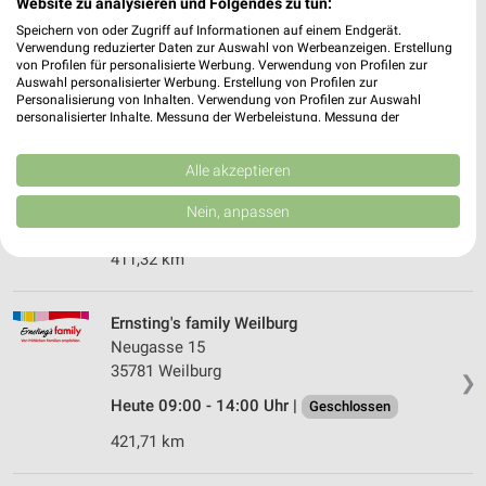
Website zu analysieren und Folgendes zu tun:
35745 Herborn
❯
Speichern von oder Zugriff auf Informationen auf einem Endgerät.
Heute 09:00 - 14:00 Uhr |
Geschlossen
Verwendung reduzierter Daten zur Auswahl von Werbeanzeigen. Erstellung
von Profilen für personalisierte Werbung. Verwendung von Profilen zur
407,09 km
Auswahl personalisierter Werbung. Erstellung von Profilen zur
Personalisierung von Inhalten. Verwendung von Profilen zur Auswahl
personalisierter Inhalte. Messung der Werbeleistung. Messung der
Performance von Inhalten. Analyse von Zielgruppen durch Statistiken oder
Ernsting's family Wilnsdorf
Kombinationen von Daten aus verschiedenen Quellen. Entwicklung und
Marktplatz 4
Verbesserung der Angebote. Verwendung reduzierter Daten zur Auswahl
Alle akzeptieren
von Inhalten.
57234 Wilnsdorf
❯
Daten können außerhalb der Europäischen Union weitergegeben und in die
Nein, anpassen
USA gesendet werden.
Heute 09:00 - 15:00 Uhr |
Geschlossen
Ihre Einwilligung und die cookie Richtlinie gelten ausschließlich für diese
411,32 km
Website/App.
Partnerliste anzeigen (1 IAB-Anbieter)
Wir nutzen Ihre Daten für folgende Zwecke:
Ernsting's family Weilburg
IAB-Verarbeitungszwecke:
Neugasse 15
35781 Weilburg
Speichern von oder Zugriff auf Informationen
❯
auf einem Endgerät
Heute 09:00 - 14:00 Uhr |
Geschlossen
421,71 km
Verwendung reduzierter Daten zur Auswahl von
Werbeanzeigen