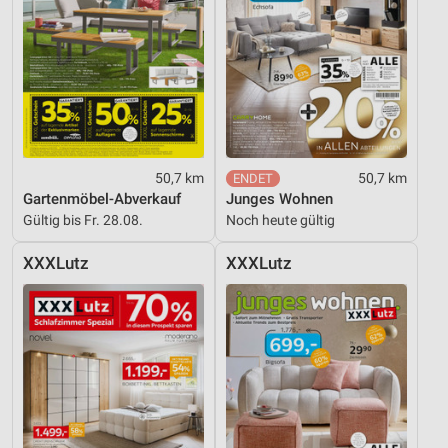
Verwendung von Profilen zur Auswahl
personalisierter Werbung
Erstellung von Profilen zur Personalisierung
von Inhalten
Verwendung von Profilen zur Auswahl
personalisierter Inhalte
50,7 km
50,7 km
Messung der Werbeleistung
Gartenmöbel-Abverkauf
Junges Wohnen
Gültig bis Fr. 28.08.
Noch heute gültig
Messung der Performance von Inhalten
XXXLutz
XXXLutz
Analyse von Zielgruppen durch Statistiken oder
Kombinationen von Daten aus verschiedenen
Quellen
Entwicklung und Verbesserung der Angebote
Verwendung reduzierter Daten zur Auswahl von
Inhalten
IAB-Besonderheiten: