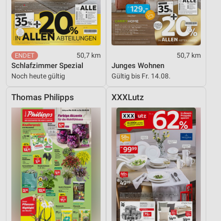
Verwendung genauer Standortdaten
Geräte anhand von aktiv angeforderten
Informationen identifizieren
50,7 km
50,7 km
Nicht-IAB-Verarbeitungszwecke:
Schlafzimmer Spezial
Junges Wohnen
Notwendig
Noch heute gültig
Gültig bis Fr. 14.08.
Performance
Thomas Philipps
XXXLutz
Funktional
Werbung