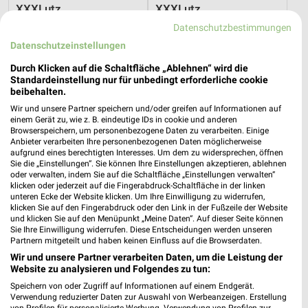
XXXLutz
XXXLutz
Datenschutzbestimmungen
Datenschutzeinstellungen
Durch Klicken auf die Schaltfläche „Ablehnen“ wird die
Standardeinstellung nur für unbedingt erforderliche cookie
beibehalten.
Wir und unsere Partner speichern und/oder greifen auf Informationen auf
einem Gerät zu, wie z. B. eindeutige IDs in cookie und anderen
Browserspeichern, um personenbezogene Daten zu verarbeiten. Einige
Anbieter verarbeiten Ihre personenbezogenen Daten möglicherweise
aufgrund eines berechtigten Interesses. Um dem zu widersprechen, öffnen
Sie die „Einstellungen“. Sie können Ihre Einstellungen akzeptieren, ablehnen
oder verwalten, indem Sie auf die Schaltfläche „Einstellungen verwalten“
klicken oder jederzeit auf die Fingerabdruck-Schaltfläche in der linken
unteren Ecke der Website klicken. Um Ihre Einwilligung zu widerrufen,
klicken Sie auf den Fingerabdruck oder den Link in der Fußzeile der Website
50,7 km
50,7 km
und klicken Sie auf den Menüpunkt „Meine Daten“. Auf dieser Seite können
Badezimmer-Testerinnen
Büro Spezial
Sie Ihre Einwilligung widerrufen. Diese Entscheidungen werden unseren
Partnern mitgeteilt und haben keinen Einfluss auf die Browserdaten.
Noch heute gültig
Gültig bis Fr. 14.08.
Wir und unsere Partner verarbeiten Daten, um die Leistung der
Website zu analysieren und Folgendes zu tun:
XXXLutz
XXXLutz
Speichern von oder Zugriff auf Informationen auf einem Endgerät.
Verwendung reduzierter Daten zur Auswahl von Werbeanzeigen. Erstellung