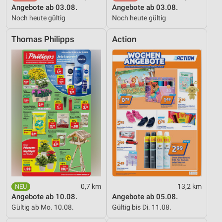
Partnerliste anzeigen (1 IAB-Anbieter)
Angebote ab 03.08.
Angebote ab 03.08.
Wir nutzen Ihre Daten für folgende Zwecke:
Noch heute gültig
Noch heute gültig
IAB-Verarbeitungszwecke:
Thomas Philipps
Action
Speichern von oder Zugriff auf Informationen
auf einem Endgerät
Verwendung reduzierter Daten zur Auswahl von
Werbeanzeigen
Erstellung von Profilen für personalisierte
Werbung
Verwendung von Profilen zur Auswahl
personalisierter Werbung
Erstellung von Profilen zur Personalisierung
von Inhalten
Verwendung von Profilen zur Auswahl
0,7 km
13,2 km
personalisierter Inhalte
Angebote ab 10.08.
Angebote ab 05.08.
Gültig ab Mo. 10.08.
Gültig bis Di. 11.08.
Messung der Werbeleistung