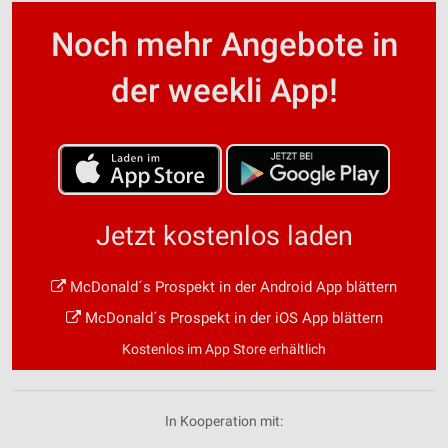
Noch mehr Angebote in
der weekli App!
Jetzt kostenlos laden
McDonald´s Prospekt in der Android App blättern
McDonald´s Prospekt in der iOS App blättern
Kostenlos im App Store erhältlich
In Kooperation mit: