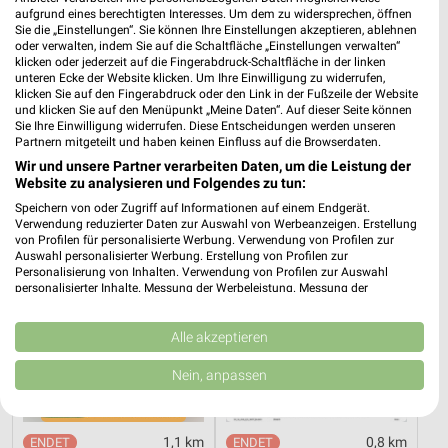
aufgrund eines berechtigten Interesses. Um dem zu widersprechen, öffnen
Sie die „Einstellungen“. Sie können Ihre Einstellungen akzeptieren, ablehnen
oder verwalten, indem Sie auf die Schaltfläche „Einstellungen verwalten“
15,2 km
0,7 km
klicken oder jederzeit auf die Fingerabdruck-Schaltfläche in der linken
unteren Ecke der Website klicken. Um Ihre Einwilligung zu widerrufen,
Angebote ab 08.08.
Angebote ab 06.08.
klicken Sie auf den Fingerabdruck oder den Link in der Fußzeile der Website
Gültig bis Fr. 14.08.
Gültig bis Mi. 12.08.
und klicken Sie auf den Menüpunkt „Meine Daten“. Auf dieser Seite können
Sie Ihre Einwilligung widerrufen. Diese Entscheidungen werden unseren
Partnern mitgeteilt und haben keinen Einfluss auf die Browserdaten.
REWE
EDEKA
Wir und unsere Partner verarbeiten Daten, um die Leistung der
Website zu analysieren und Folgendes zu tun:
Speichern von oder Zugriff auf Informationen auf einem Endgerät.
Verwendung reduzierter Daten zur Auswahl von Werbeanzeigen. Erstellung
von Profilen für personalisierte Werbung. Verwendung von Profilen zur
Auswahl personalisierter Werbung. Erstellung von Profilen zur
Personalisierung von Inhalten. Verwendung von Profilen zur Auswahl
personalisierter Inhalte. Messung der Werbeleistung. Messung der
Performance von Inhalten. Analyse von Zielgruppen durch Statistiken oder
Kombinationen von Daten aus verschiedenen Quellen. Entwicklung und
Verbesserung der Angebote. Verwendung reduzierter Daten zur Auswahl
Alle akzeptieren
von Inhalten.
Daten können außerhalb der Europäischen Union weitergegeben und in die
Nein, anpassen
USA gesendet werden.
Ihre Einwilligung und die cookie Richtlinie gelten ausschließlich für diese
Website/App.
1,1 km
0,8 km