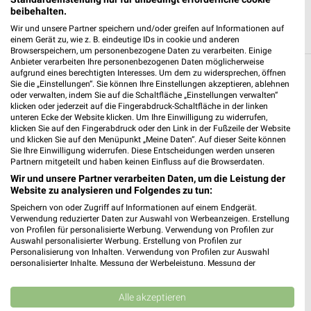
beibehalten.
Wir und unsere Partner speichern und/oder greifen auf Informationen auf
einem Gerät zu, wie z. B. eindeutige IDs in cookie und anderen
Browserspeichern, um personenbezogene Daten zu verarbeiten. Einige
Anbieter verarbeiten Ihre personenbezogenen Daten möglicherweise
aufgrund eines berechtigten Interesses. Um dem zu widersprechen, öffnen
Weitere BAUHAUS Geschäfte mit
Sie die „Einstellungen“. Sie können Ihre Einstellungen akzeptieren, ablehnen
oder verwalten, indem Sie auf die Schaltfläche „Einstellungen verwalten“
Angeboten in und um Hildesheim
klicken oder jederzeit auf die Fingerabdruck-Schaltfläche in der linken
unteren Ecke der Website klicken. Um Ihre Einwilligung zu widerrufen,
klicken Sie auf den Fingerabdruck oder den Link in der Fußzeile der Website
4 Geschäfte und Orte
und klicken Sie auf den Menüpunkt „Meine Daten“. Auf dieser Seite können
Sie Ihre Einwilligung widerrufen. Diese Entscheidungen werden unseren
Partnern mitgeteilt und haben keinen Einfluss auf die Browserdaten.
BAUHAUS Angebote in Hannover-Stadtmitte
Wir und unsere Partner verarbeiten Daten, um die Leistung der
Hannover-Stadtmitte, Deutschland
❯
Website zu analysieren und Folgendes zu tun:
Speichern von oder Zugriff auf Informationen auf einem Endgerät.
248,95 km
Verwendung reduzierter Daten zur Auswahl von Werbeanzeigen. Erstellung
von Profilen für personalisierte Werbung. Verwendung von Profilen zur
Auswahl personalisierter Werbung. Erstellung von Profilen zur
Personalisierung von Inhalten. Verwendung von Profilen zur Auswahl
BAUHAUS
personalisierter Inhalte. Messung der Werbeleistung. Messung der
Schulenburger Landstr 125
Performance von Inhalten. Analyse von Zielgruppen durch Statistiken oder
❯
Kombinationen von Daten aus verschiedenen Quellen. Entwicklung und
30165 Hannover
Verbesserung der Angebote. Verwendung reduzierter Daten zur Auswahl
Alle akzeptieren
von Inhalten.
250,81 km