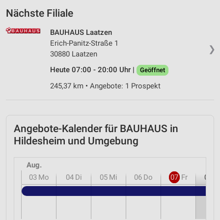
Nächste Filiale
BAUHAUS Laatzen
Erich-Panitz-Straße 1
❯
30880 Laatzen
Heute 07:00 - 20:00 Uhr |
Geöffnet
245,37 km • Angebote: 1 Prospekt
Angebote-Kalender für BAUHAUS in
Hildesheim und Umgebung
Aug.
03
Mo
04
Di
05
Mi
06
Do
07
Fr
08
S
B