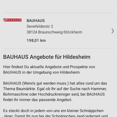
Verwendung von Profilen zur Auswahl
personalisierter Inhalte
Messung der Werbeleistung
BAUHAUS
Senefelderstr 2
Messung der Performance von Inhalten
❯
38124 Braunschweig-Stöckheim
Analyse von Zielgruppen durch Statistiken oder
198,01 km
Kombinationen von Daten aus verschiedenen
Quellen
BAUHAUS Angebote für Hildesheim
Entwicklung und Verbesserung der Angebote
Hier findest Du aktuelle Angebote und Prospekte von
Verwendung reduzierter Daten zur Auswahl von
BAUHAUS in der Umgebung von Hildesheim.
Inhalten
BAUHAUS (Wenn's gut werden muss.) hat alles rund um das
IAB-Besonderheiten:
Thema Baumärkte. Egal ob Ihr auf der Suche nach Hammer,
Verwendung genauer Standortdaten
Bohrmaschine oder Hochdruckreiniger seid, bei BAUHAUS
findet Ihr immer das passende Angebot.
Geräte anhand von aktiv angeforderten
Informationen identifizieren
Es steckt doch in jedem von uns ein kleiner Schnäppchen-
Nicht-IAB-Verarbeitungszwecke:
Jäger. Damit Ihr nun bei der Schnäppchen-Jagd jederzeit und