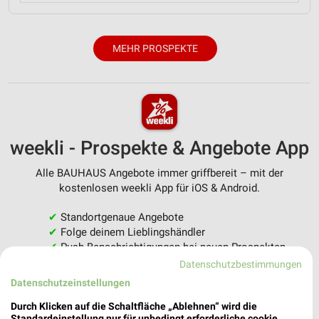
MEHR PROSPEKTE
weekli - Prospekte & Angebote App
Alle BAUHAUS Angebote immer griffbereit – mit der
kostenlosen weekli App für iOS & Android.
✔
Standortgenaue Angebote
✔
Folge deinem Lieblingshändler
✔
Push-Benachrichtigungen bei neuen Prospekten
✔
Einkaufsliste - Einkauf stressfrei planen
Datenschutzbestimmungen
Datenschutzeinstellungen
JETZT LADEN UND SPAREN!
Durch Klicken auf die Schaltfläche „Ablehnen“ wird die
Standardeinstellung nur für unbedingt erforderliche cookie