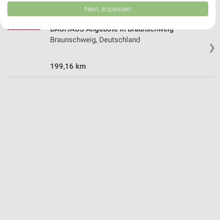
Daten können außerhalb der Europäischen Union weitergegeben und in die
Nein, anpassen
USA gesendet werden.
Ihre Einwilligung und die cookie Richtlinie gelten ausschließlich für diese
BAUHAUS Angebote in Braunschweig
Website/App.
Braunschweig, Deutschland
Partnerliste anzeigen (1 IAB-Anbieter)
❯
Wir nutzen Ihre Daten für folgende Zwecke:
199,16 km
IAB-Verarbeitungszwecke:
Speichern von oder Zugriff auf Informationen
auf einem Endgerät
Verwendung reduzierter Daten zur Auswahl von
Werbeanzeigen
Erstellung von Profilen für personalisierte
Werbung
Verwendung von Profilen zur Auswahl
personalisierter Werbung
Erstellung von Profilen zur Personalisierung
von Inhalten