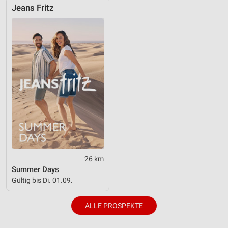
IAB-Besonderheiten:
Jeans Fritz
Verwendung genauer Standortdaten
Geräte anhand von aktiv angeforderten
Informationen identifizieren
Nicht-IAB-Verarbeitungszwecke:
Notwendig
Performance
Funktional
Werbung
26 km
Summer Days
Gültig bis Di. 01.09.
ALLE PROSPEKTE