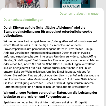
Datenschutzbestimmungen
Datenschutzeinstellungen
Durch Klicken auf die Schaltfläche „Ablehnen“ wird die
0,2 km
0,2 km
Standardeinstellung nur für unbedingt erforderliche cookie
Voilà, c’est moi
Tchibo Mobil
beibehalten.
Gültig ab Mi. 12.08.
Gültig bis So. 09.08.
Wir und unsere Partner speichern und/oder greifen auf Informationen auf
einem Gerät zu, wie z. B. eindeutige IDs in cookie und anderen
Browserspeichern, um personenbezogene Daten zu verarbeiten. Einige
Tchibo
Tchibo
Anbieter verarbeiten Ihre personenbezogenen Daten möglicherweise
aufgrund eines berechtigten Interesses. Um dem zu widersprechen, öffnen
Sie die „Einstellungen“. Sie können Ihre Einstellungen akzeptieren, ablehnen
oder verwalten, indem Sie auf die Schaltfläche „Einstellungen verwalten“
klicken oder jederzeit auf die Fingerabdruck-Schaltfläche in der linken
unteren Ecke der Website klicken. Um Ihre Einwilligung zu widerrufen,
klicken Sie auf den Fingerabdruck oder den Link in der Fußzeile der Website
und klicken Sie auf den Menüpunkt „Meine Daten“. Auf dieser Seite können
Sie Ihre Einwilligung widerrufen. Diese Entscheidungen werden unseren
Partnern mitgeteilt und haben keinen Einfluss auf die Browserdaten.
Wir und unsere Partner verarbeiten Daten, um die Leistung der
Website zu analysieren und Folgendes zu tun:
Speichern von oder Zugriff auf Informationen auf einem Endgerät.