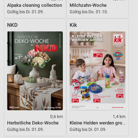
Alpaka cleaning collection
Milchzahn-Woche
Verwendung von Profilen zur Auswahl
Gültig bis Di. 01.09.
Gültig bis Do. 01.10.
personalisierter Werbung
NKD
Kik
Erstellung von Profilen zur Personalisierung
von Inhalten
Verwendung von Profilen zur Auswahl
personalisierter Inhalte
Messung der Werbeleistung
Messung der Performance von Inhalten
Analyse von Zielgruppen durch Statistiken oder
Kombinationen von Daten aus verschiedenen
Quellen
Entwicklung und Verbesserung der Angebote
0,6 km
1,4 km
Herbstliche Deko-Woche
Kleine Helden werden gross
Verwendung reduzierter Daten zur Auswahl von
Gültig bis Di. 01.09.
Gültig bis Di. 01.09.
Inhalten