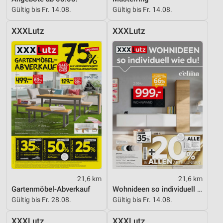
Gültig bis Fr. 14.08.
Gültig bis Fr. 14.08.
Performance
XXXLutz
XXXLutz
Funktional
Werbung
21,6 km
21,6 km
Gartenmöbel-Abverkauf
Wohnideen so individuell wie du!
Gültig bis Fr. 28.08.
Gültig bis Fr. 14.08.
XXXLutz
XXXLutz