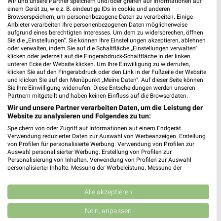
Wir und unsere Partner speichern und/oder greifen auf Informationen auf
einem Gerät zu, wie z. B. eindeutige IDs in cookie und anderen
Browserspeichern, um personenbezogene Daten zu verarbeiten. Einige
Anbieter verarbeiten Ihre personenbezogenen Daten möglicherweise
aufgrund eines berechtigten Interesses. Um dem zu widersprechen, öffnen
Sie die „Einstellungen“. Sie können Ihre Einstellungen akzeptieren, ablehnen
oder verwalten, indem Sie auf die Schaltfläche „Einstellungen verwalten“
klicken oder jederzeit auf die Fingerabdruck-Schaltfläche in der linken
unteren Ecke der Website klicken. Um Ihre Einwilligung zu widerrufen,
klicken Sie auf den Fingerabdruck oder den Link in der Fußzeile der Website
und klicken Sie auf den Menüpunkt „Meine Daten“. Auf dieser Seite können
21,6 km
21,6 km
Sie Ihre Einwilligung widerrufen. Diese Entscheidungen werden unseren
Partnern mitgeteilt und haben keinen Einfluss auf die Browserdaten.
Mega Tage
Büro Spezial
Gültig bis Fr. 14.08.
Gültig bis Fr. 14.08.
Wir und unsere Partner verarbeiten Daten, um die Leistung der
Website zu analysieren und Folgendes zu tun:
XXXLutz
XXXLutz
Speichern von oder Zugriff auf Informationen auf einem Endgerät.
Verwendung reduzierter Daten zur Auswahl von Werbeanzeigen. Erstellung
von Profilen für personalisierte Werbung. Verwendung von Profilen zur
Auswahl personalisierter Werbung. Erstellung von Profilen zur
Personalisierung von Inhalten. Verwendung von Profilen zur Auswahl
personalisierter Inhalte. Messung der Werbeleistung. Messung der
Performance von Inhalten. Analyse von Zielgruppen durch Statistiken oder
Kombinationen von Daten aus verschiedenen Quellen. Entwicklung und
Verbesserung der Angebote. Verwendung reduzierter Daten zur Auswahl
Alle akzeptieren
von Inhalten.
Daten können außerhalb der Europäischen Union weitergegeben und in die
Nein, anpassen
USA gesendet werden.