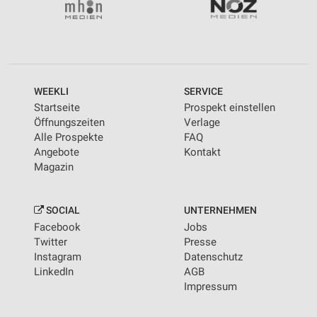
Geräte anhand von aktiv angeforderten
Informationen identifizieren
Nicht-IAB-Verarbeitungszwecke:
Notwendig
WEEKLI
SERVICE
Startseite
Prospekt einstellen
Performance
Öffnungszeiten
Verlage
Alle Prospekte
FAQ
Funktional
Angebote
Kontakt
Magazin
Werbung
SOCIAL
UNTERNEHMEN
Facebook
Jobs
Twitter
Presse
Instagram
Datenschutz
LinkedIn
AGB
Impressum