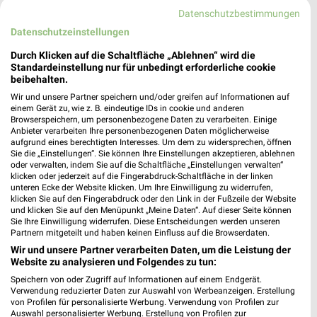
Datenschutzbestimmungen
Datenschutzeinstellungen
Thea Rohde Filialen & Öffnungszeiten für
Edemissen
Durch Klicken auf die Schaltfläche „Ablehnen“ wird die
Standardeinstellung nur für unbedingt erforderliche cookie
beibehalten.
Wir und unsere Partner speichern und/oder greifen auf Informationen auf
Thomas Kellert Filialen & Öffnungszeiten für
einem Gerät zu, wie z. B. eindeutige IDs in cookie und anderen
Browserspeichern, um personenbezogene Daten zu verarbeiten. Einige
Vechelde
Anbieter verarbeiten Ihre personenbezogenen Daten möglicherweise
aufgrund eines berechtigten Interesses. Um dem zu widersprechen, öffnen
Sie die „Einstellungen“. Sie können Ihre Einstellungen akzeptieren, ablehnen
oder verwalten, indem Sie auf die Schaltfläche „Einstellungen verwalten“
klicken oder jederzeit auf die Fingerabdruck-Schaltfläche in der linken
Thomas Philipps Prospekt und aktuelle
unteren Ecke der Website klicken. Um Ihre Einwilligung zu widerrufen,
Angebote für Sarstedt
klicken Sie auf den Fingerabdruck oder den Link in der Fußzeile der Website
und klicken Sie auf den Menüpunkt „Meine Daten“. Auf dieser Seite können
Sie Ihre Einwilligung widerrufen. Diese Entscheidungen werden unseren
Partnern mitgeteilt und haben keinen Einfluss auf die Browserdaten.
Wir und unsere Partner verarbeiten Daten, um die Leistung der
Tischlerei Maik Othmer Filialen &
Website zu analysieren und Folgendes zu tun:
Öffnungszeiten für Sarstedt-Hotteln
Speichern von oder Zugriff auf Informationen auf einem Endgerät.
Verwendung reduzierter Daten zur Auswahl von Werbeanzeigen. Erstellung
von Profilen für personalisierte Werbung. Verwendung von Profilen zur
Auswahl personalisierter Werbung. Erstellung von Profilen zur