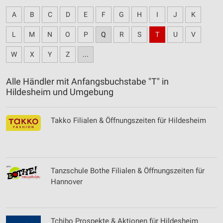
A
B
C
D
E
F
G
H
I
J
K
L
M
N
O
P
Q
R
S
T
U
V
W
X
Y
Z
...
Alle Händler mit Anfangsbuchstabe "T" in
Hildesheim und Umgebung
Takko Filialen & Öffnungszeiten für Hildesheim
Tanzschule Bothe Filialen & Öffnungszeiten für
Hannover
Tchibo Prospekte & Aktionen für Hildesheim