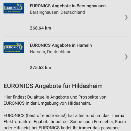
von Inhalten
EURONICS Angebote in Barsinghausen
Barsinghausen, Deutschland
Verwendung von Profilen zur Auswahl
❯
personalisierter Inhalte
268,64 km
Messung der Werbeleistung
Messung der Performance von Inhalten
EURONICS Angebote in Hameln
Hameln, Deutschland
❯
Analyse von Zielgruppen durch Statistiken oder
Kombinationen von Daten aus verschiedenen
Quellen
275,63 km
Entwicklung und Verbesserung der Angebote
EURONICS Angebote für Hildesheim
Verwendung reduzierter Daten zur Auswahl von
Inhalten
Hier findest Du aktuelle Angebote und Prospekte von
EURONICS in der Umgebung von Hildesheim.
IAB-Besonderheiten:
Verwendung genauer Standortdaten
EURONICS (best of electronics!) hat alles rund um das Thema
Elektromärkte. Egal ob Ihr auf der Suche nach Fernseher, Radio
Geräte anhand von aktiv angeforderten
oder Hifi seid, bei EURONICS findet Ihr immer das passende
Informationen identifizieren