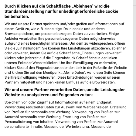
Durch Klicken auf die Schaltfläche „Ablehnen“ wird die
Standardeinstellung nur für unbedingt erforderliche cookie
beibehalten.
Weitere EURONICS Geschäfte mit
Wir und unsere Partner speichern und/oder greifen auf Informationen auf
Angeboten in und um Hildesheim
einem Gerät zu, wie z. B. eindeutige IDs in cookie und anderen
Browserspeichern, um personenbezogene Daten zu verarbeiten. Einige
Anbieter verarbeiten Ihre personenbezogenen Daten möglicherweise
5 Geschäfte und Orte
aufgrund eines berechtigten Interesses. Um dem zu widersprechen, öffnen
Sie die „Einstellungen“. Sie können Ihre Einstellungen akzeptieren, ablehnen
oder verwalten, indem Sie auf die Schaltfläche „Einstellungen verwalten“
EURONICS Dageförde
klicken oder jederzeit auf die Fingerabdruck-Schaltfläche in der linken
An der Pauluskirche 8
unteren Ecke der Website klicken. Um Ihre Einwilligung zu widerrufen,
❯
31137 Hildesheim
klicken Sie auf den Fingerabdruck oder den Link in der Fußzeile der Website
und klicken Sie auf den Menüpunkt „Meine Daten“. Auf dieser Seite können
240,21 km
Sie Ihre Einwilligung widerrufen. Diese Entscheidungen werden unseren
Partnern mitgeteilt und haben keinen Einfluss auf die Browserdaten.
Wir und unsere Partner verarbeiten Daten, um die Leistung der
Website zu analysieren und Folgendes zu tun:
EURONICS Angebote in Söhlde Ot. Nettlingen
Söhlde Ot. Nettlingen, Deutschland
Speichern von oder Zugriff auf Informationen auf einem Endgerät.
❯
Verwendung reduzierter Daten zur Auswahl von Werbeanzeigen. Erstellung
von Profilen für personalisierte Werbung. Verwendung von Profilen zur
Auswahl personalisierter Werbung. Erstellung von Profilen zur
218,57 km
Personalisierung von Inhalten. Verwendung von Profilen zur Auswahl
personalisierter Inhalte. Messung der Werbeleistung. Messung der
Performance von Inhalten. Analyse von Zielgruppen durch Statistiken oder
EURONICS Angebote in Garbsen