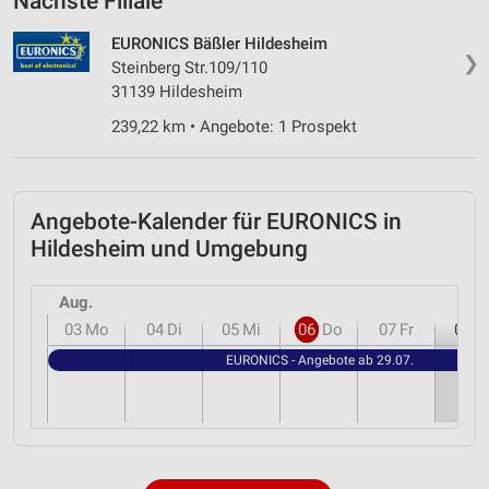
Nächste Filiale
EURONICS Bäßler Hildesheim
❯
Steinberg Str.109/110
31139 Hildesheim
239,22 km • Angebote: 1 Prospekt
Angebote-Kalender für EURONICS in
Hildesheim und Umgebung
Aug.
03
Mo
04
Di
05
Mi
06
Do
07
Fr
08
S
EURONICS - Angebote ab 29.07.