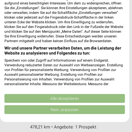
Mainzer Straße 162
aufgrund eines berechtigten Interesses. Um dem zu widersprechen, öffnen
Sie die „Einstellungen“. Sie können Ihre Einstellungen akzeptieren, ablehnen
67547 Worms
❯
oder verwalten, indem Sie auf die Schaltfläche „Einstellungen verwalten“
klicken oder jederzeit auf die Fingerabdruck-Schaltfläche in der linken
Heute 09:00 - 19:00 Uhr |
Geöffnet
unteren Ecke der Website klicken. Um Ihre Einwilligung zu widerrufen,
klicken Sie auf den Fingerabdruck oder den Link in der Fußzeile der Website
474,72 km • Angebote: 1 Prospekt
und klicken Sie auf den Menüpunkt „Meine Daten“. Auf dieser Seite können
Sie Ihre Einwilligung widerrufen. Diese Entscheidungen werden unseren
Partnern mitgeteilt und haben keinen Einfluss auf die Browserdaten.
Fressnapf Ludwigshafen
Wir und unsere Partner verarbeiten Daten, um die Leistung der
Knollstraße 16
Website zu analysieren und Folgendes zu tun:
67061 Ludwigshafen
❯
Speichern von oder Zugriff auf Informationen auf einem Endgerät.
Verwendung reduzierter Daten zur Auswahl von Werbeanzeigen. Erstellung
Heute 09:00 - 20:00 Uhr |
Geöffnet
von Profilen für personalisierte Werbung. Verwendung von Profilen zur
Auswahl personalisierter Werbung. Erstellung von Profilen zur
484,85 km • Angebote: 1 Prospekt
Personalisierung von Inhalten. Verwendung von Profilen zur Auswahl
personalisierter Inhalte. Messung der Werbeleistung. Messung der
Performance von Inhalten. Analyse von Zielgruppen durch Statistiken oder
Kombinationen von Daten aus verschiedenen Quellen. Entwicklung und
Fressnapf Mannheim-Sandhofen
Verbesserung der Angebote. Verwendung reduzierter Daten zur Auswahl
Alle akzeptieren
Rebhuhnstraße 9
von Inhalten.
68307 Mannheim
Daten können außerhalb der Europäischen Union weitergegeben und in die
Nein, anpassen
❯
USA gesendet werden.
Heute 09:00 - 19:00 Uhr |
Geöffnet
Ihre Einwilligung und die cookie Richtlinie gelten ausschließlich für diese
Website/App.
478,21 km • Angebote: 1 Prospekt
Partnerliste anzeigen (1 IAB-Anbieter)