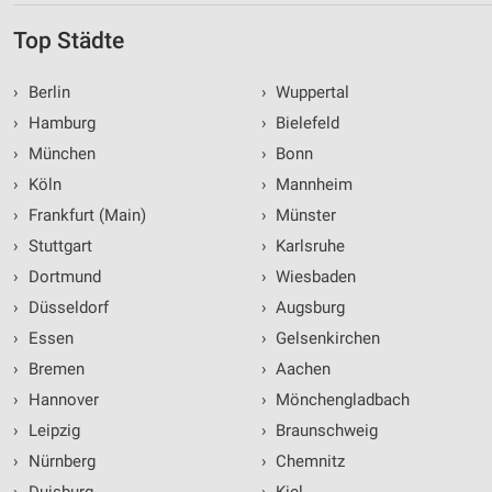
Top Städte
›
Berlin
›
Wuppertal
›
Hamburg
›
Bielefeld
›
München
›
Bonn
›
Köln
›
Mannheim
›
Frankfurt (Main)
›
Münster
›
Stuttgart
›
Karlsruhe
›
Dortmund
›
Wiesbaden
›
Düsseldorf
›
Augsburg
›
Essen
›
Gelsenkirchen
›
Bremen
›
Aachen
›
Hannover
›
Mönchengladbach
›
Leipzig
›
Braunschweig
›
Nürnberg
›
Chemnitz
›
Duisburg
›
Kiel