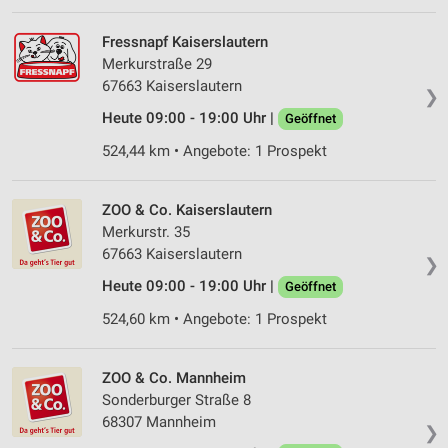
Wir nutzen Ihre Daten für folgende Zwecke:
Fressnapf Kaiserslautern
IAB-Verarbeitungszwecke:
Merkurstraße 29
Speichern von oder Zugriff auf Informationen
67663 Kaiserslautern
❯
auf einem Endgerät
Heute 09:00 - 19:00 Uhr |
Geöffnet
Verwendung reduzierter Daten zur Auswahl von
524,44 km • Angebote: 1 Prospekt
Werbeanzeigen
Erstellung von Profilen für personalisierte
ZOO & Co. Kaiserslautern
Werbung
Merkurstr. 35
Verwendung von Profilen zur Auswahl
67663 Kaiserslautern
❯
personalisierter Werbung
Heute 09:00 - 19:00 Uhr |
Geöffnet
Erstellung von Profilen zur Personalisierung
524,60 km • Angebote: 1 Prospekt
von Inhalten
Verwendung von Profilen zur Auswahl
ZOO & Co. Mannheim
personalisierter Inhalte
Sonderburger Straße 8
68307 Mannheim
Messung der Werbeleistung
❯