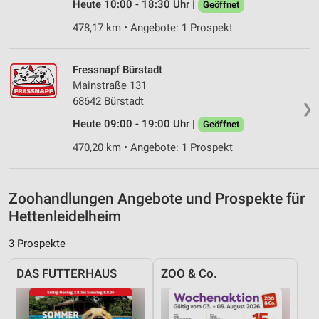
Heute 10:00 - 18:30 Uhr |
Geöffnet
Messung der Performance von Inhalten
478,17 km • Angebote: 1 Prospekt
Analyse von Zielgruppen durch Statistiken oder
Kombinationen von Daten aus verschiedenen
Quellen
Fressnapf Bürstadt
Mainstraße 131
Entwicklung und Verbesserung der Angebote
68642 Bürstadt
❯
Heute 09:00 - 19:00 Uhr |
Geöffnet
Verwendung reduzierter Daten zur Auswahl von
Inhalten
470,20 km • Angebote: 1 Prospekt
IAB-Besonderheiten:
Verwendung genauer Standortdaten
Zoohandlungen Angebote und Prospekte für
Geräte anhand von aktiv angeforderten
Hettenleidelheim
Informationen identifizieren
3 Prospekte
Nicht-IAB-Verarbeitungszwecke:
Notwendig
DAS FUTTERHAUS
ZOO & Co.
Performance