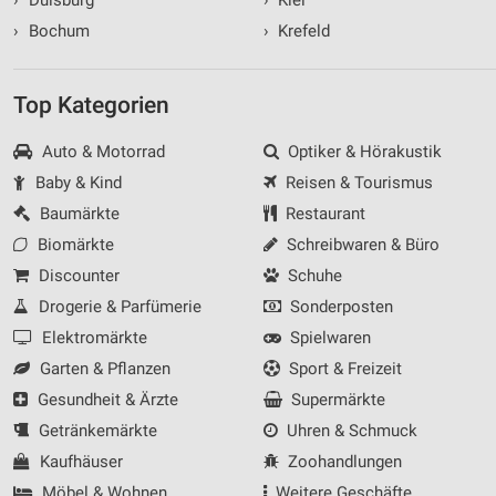
›
Bochum
›
Krefeld
Top Kategorien
Auto & Motorrad
Optiker & Hörakustik
Baby & Kind
Reisen & Tourismus
Baumärkte
Restaurant
Biomärkte
Schreibwaren & Büro
Discounter
Schuhe
Drogerie & Parfümerie
Sonderposten
Elektromärkte
Spielwaren
Garten & Pflanzen
Sport & Freizeit
Gesundheit & Ärzte
Supermärkte
Getränkemärkte
Uhren & Schmuck
Kaufhäuser
Zoohandlungen
Möbel & Wohnen
Weitere Geschäfte