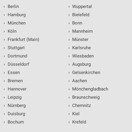
Kombinationen von Daten aus verschiedenen
Quellen
›
Berlin
›
Wuppertal
›
Hamburg
›
Bielefeld
Entwicklung und Verbesserung der Angebote
›
München
›
Bonn
Verwendung reduzierter Daten zur Auswahl von
›
Köln
›
Mannheim
Inhalten
›
Frankfurt (Main)
›
Münster
IAB-Besonderheiten:
›
Stuttgart
›
Karlsruhe
Verwendung genauer Standortdaten
›
Dortmund
›
Wiesbaden
›
Düsseldorf
›
Augsburg
Geräte anhand von aktiv angeforderten
Informationen identifizieren
›
Essen
›
Gelsenkirchen
›
Bremen
›
Aachen
Nicht-IAB-Verarbeitungszwecke:
›
Hannover
›
Mönchengladbach
Notwendig
›
Leipzig
›
Braunschweig
Performance
›
Nürnberg
›
Chemnitz
›
Duisburg
›
Kiel
Funktional
›
Bochum
›
Krefeld
Werbung