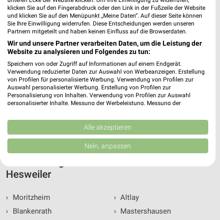
unteren Ecke der Website klicken. Um Ihre Einwilligung zu widerrufen,
klicken Sie auf den Fingerabdruck oder den Link in der Fußzeile der Website
Angebote und Geschäfte in Hesweiler - Alle
und klicken Sie auf den Menüpunkt „Meine Daten“. Auf dieser Seite können
Highlights
Sie Ihre Einwilligung widerrufen. Diese Entscheidungen werden unseren
Partnern mitgeteilt und haben keinen Einfluss auf die Browserdaten.
Alle aktuellen Angebote und Prospekte aus Deiner Stadt -
Wir und unsere Partner verarbeiten Daten, um die Leistung der
Website zu analysieren und Folgendes zu tun:
Unsere Highlights für Hesweiler. Blättere durch die Prospekte
Deiner Lieblingshändler in und um Hesweiler, finde
Speichern von oder Zugriff auf Informationen auf einem Endgerät.
Verwendung reduzierter Daten zur Auswahl von Werbeanzeigen. Erstellung
Schnäppchen und spare Geld.
von Profilen für personalisierte Werbung. Verwendung von Profilen zur
weekli informiert Dich über aktuelle Angebote für Hesweiler,
Auswahl personalisierter Werbung. Erstellung von Profilen zur
egal ob von zu Hause oder von unterwegs. Mit weekli kannst
Personalisierung von Inhalten. Verwendung von Profilen zur Auswahl
personalisierter Inhalte. Messung der Werbeleistung. Messung der
Du Deinen Einkauf in Hesweiler bequem planen. Damit steht
Performance von Inhalten. Analyse von Zielgruppen durch Statistiken oder
Deiner nächsten Shopping-Tour nichts mehr im Wege.
Kombinationen von Daten aus verschiedenen Quellen. Entwicklung und
Viel Spaß beim Online stöbern und Schnäppchen finden.
Verbesserung der Angebote. Verwendung reduzierter Daten zur Auswahl
Alle akzeptieren
von Inhalten.
Daten können außerhalb der Europäischen Union weitergegeben und in die
Nein, anpassen
USA gesendet werden.
Aktuelle Angebote in der Nähe von
Ihre Einwilligung und die cookie Richtlinie gelten ausschließlich für diese
Website/App.
Hesweiler
Partnerliste anzeigen (1 IAB-Anbieter)
Wir nutzen Ihre Daten für folgende Zwecke:
›
Moritzheim
›
Altlay
IAB-Verarbeitungszwecke:
›
Blankenrath
›
Mastershausen