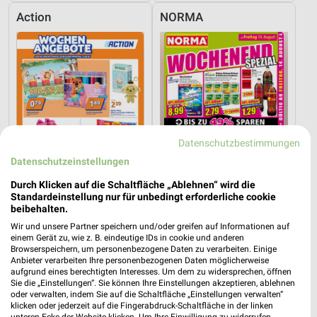
Action
NORMA
Datenschutzbestimmungen
Datenschutzeinstellungen
Durch Klicken auf die Schaltfläche „Ablehnen“ wird die
Standardeinstellung nur für unbedingt erforderliche cookie
beibehalten.
Wir und unsere Partner speichern und/oder greifen auf Informationen auf
29,1 km
11,9 km
einem Gerät zu, wie z. B. eindeutige IDs in cookie und anderen
Angebote ab 05.08.
Wochenend Spezial
Browserspeichern, um personenbezogene Daten zu verarbeiten. Einige
Gültig bis Di. 11.08.
Gültig ab Fr. 14.08.
Anbieter verarbeiten Ihre personenbezogenen Daten möglicherweise
aufgrund eines berechtigten Interesses. Um dem zu widersprechen, öffnen
Sie die „Einstellungen“. Sie können Ihre Einstellungen akzeptieren, ablehnen
ALLE PROSPEKTE
oder verwalten, indem Sie auf die Schaltfläche „Einstellungen verwalten“
klicken oder jederzeit auf die Fingerabdruck-Schaltfläche in der linken