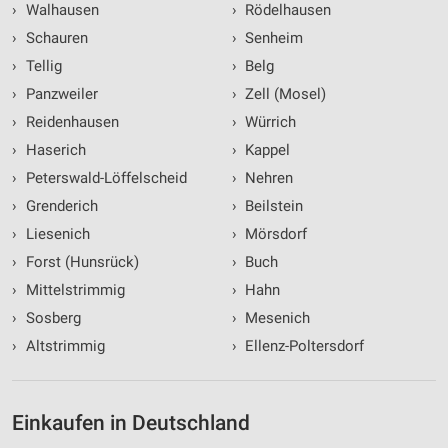
Speichern von oder Zugriff auf Informationen
›
Walhausen
›
Rödelhausen
auf einem Endgerät
›
Schauren
›
Senheim
Verwendung reduzierter Daten zur Auswahl von
›
Tellig
›
Belg
Werbeanzeigen
›
Panzweiler
›
Zell (Mosel)
Erstellung von Profilen für personalisierte
›
Reidenhausen
›
Würrich
Werbung
›
Haserich
›
Kappel
Verwendung von Profilen zur Auswahl
›
Peterswald-Löffelscheid
›
Nehren
personalisierter Werbung
›
Grenderich
›
Beilstein
›
Liesenich
›
Mörsdorf
Erstellung von Profilen zur Personalisierung
von Inhalten
›
Forst (Hunsrück)
›
Buch
›
Mittelstrimmig
›
Hahn
Verwendung von Profilen zur Auswahl
personalisierter Inhalte
›
Sosberg
›
Mesenich
›
Altstrimmig
›
Ellenz-Poltersdorf
Messung der Werbeleistung
Messung der Performance von Inhalten
Einkaufen in Deutschland
Analyse von Zielgruppen durch Statistiken oder