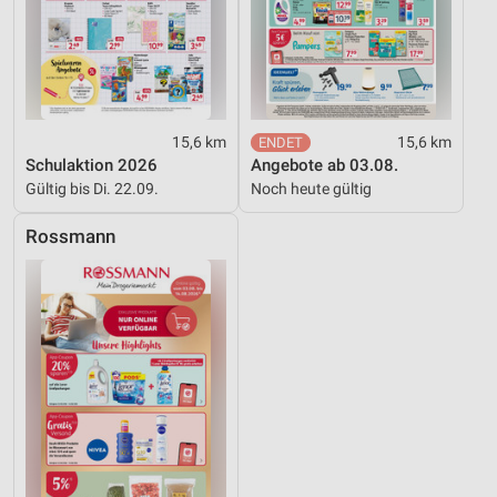
auf einem Endgerät
Verwendung reduzierter Daten zur Auswahl von
Werbeanzeigen
Erstellung von Profilen für personalisierte
Werbung
15,6 km
15,6 km
Schulaktion 2026
Angebote ab 03.08.
Verwendung von Profilen zur Auswahl
Gültig bis Di. 22.09.
Noch heute gültig
personalisierter Werbung
Rossmann
Erstellung von Profilen zur Personalisierung
von Inhalten
Verwendung von Profilen zur Auswahl
personalisierter Inhalte
Messung der Werbeleistung
Messung der Performance von Inhalten
Analyse von Zielgruppen durch Statistiken oder
Kombinationen von Daten aus verschiedenen