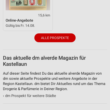
Quellen
Entwicklung und Verbesserung der Angebote
15,6 km
Online-Angebote
Verwendung reduzierter Daten zur Auswahl von
Gültig bis Fr. 14.08.
Inhalten
IAB-Besonderheiten:
ALLE PROSPEKTE
Verwendung genauer Standortdaten
Geräte anhand von aktiv angeforderten
Informationen identifizieren
Das aktuelle dm alverde Magazin für
Kastellaun
Nicht-IAB-Verarbeitungszwecke:
Notwendig
Auf dieser Seite findest Du das aktuelle alverde Magazin von
dm sowie aktuelle Prospekte und weitere Angebote in der
Performance
Region Kastellaun. dm bietet Dir Aktuelles rund um das Thema
Drogerie & Parfümerie in Deiner Region.
Funktional
›
dm Prospekt für weitere Städte
Werbung