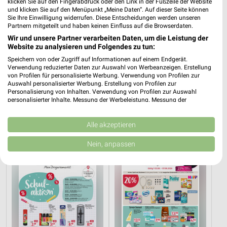
klicken Sie auf den Fingerabdruck oder den Link in der Fußzeile der Website
und klicken Sie auf den Menüpunkt „Meine Daten“. Auf dieser Seite können
dm Angebote in Rhens
Sie Ihre Einwilligung widerrufen. Diese Entscheidungen werden unseren
Partnern mitgeteilt und haben keinen Einfluss auf die Browserdaten.
Rhens, Deutschland
❯
Wir und unsere Partner verarbeiten Daten, um die Leistung der
Website zu analysieren und Folgendes zu tun:
472,12 km
Speichern von oder Zugriff auf Informationen auf einem Endgerät.
Verwendung reduzierter Daten zur Auswahl von Werbeanzeigen. Erstellung
von Profilen für personalisierte Werbung. Verwendung von Profilen zur
Auswahl personalisierter Werbung. Erstellung von Profilen zur
Drogerie & Parfümerie Angebote für
Personalisierung von Inhalten. Verwendung von Profilen zur Auswahl
Kastellaun und Umgebung
personalisierter Inhalte. Messung der Werbeleistung. Messung der
Performance von Inhalten. Analyse von Zielgruppen durch Statistiken oder
Kombinationen von Daten aus verschiedenen Quellen. Entwicklung und
3 Prospekte
Verbesserung der Angebote. Verwendung reduzierter Daten zur Auswahl
Alle akzeptieren
von Inhalten.
Daten können außerhalb der Europäischen Union weitergegeben und in die
Rossmann
Rossmann
Nein, anpassen
USA gesendet werden.
Ihre Einwilligung und die cookie Richtlinie gelten ausschließlich für diese
Website/App.
Partnerliste anzeigen (1 IAB-Anbieter)
Wir nutzen Ihre Daten für folgende Zwecke:
IAB-Verarbeitungszwecke:
Speichern von oder Zugriff auf Informationen