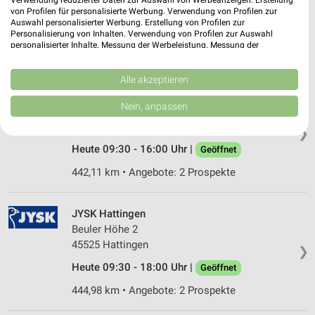
44225 Dortmund-Hombruch
von Profilen für personalisierte Werbung. Verwendung von Profilen zur
❯
Auswahl personalisierter Werbung. Erstellung von Profilen zur
Heute 09:30 - 18:00 Uhr |
Geöffnet
Personalisierung von Inhalten. Verwendung von Profilen zur Auswahl
personalisierter Inhalte. Messung der Werbeleistung. Messung der
424,92 km • Angebote: 2 Prospekte
Performance von Inhalten. Analyse von Zielgruppen durch Statistiken oder
Kombinationen von Daten aus verschiedenen Quellen. Entwicklung und
Verbesserung der Angebote. Verwendung reduzierter Daten zur Auswahl
Alle akzeptieren
von Inhalten.
JYSK Marl
Daten können außerhalb der Europäischen Union weitergegeben und in die
Nein, anpassen
Zechenstraße 55
USA gesendet werden.
45772 Marl
Ihre Einwilligung und die cookie Richtlinie gelten ausschließlich für diese
❯
Website/App.
Heute 09:30 - 16:00 Uhr |
Geöffnet
Partnerliste anzeigen (1 IAB-Anbieter)
442,11 km • Angebote: 2 Prospekte
Wir nutzen Ihre Daten für folgende Zwecke:
IAB-Verarbeitungszwecke:
JYSK Hattingen
Speichern von oder Zugriff auf Informationen
auf einem Endgerät
Beuler Höhe 2
45525 Hattingen
❯
Verwendung reduzierter Daten zur Auswahl von
Heute 09:30 - 18:00 Uhr |
Werbeanzeigen
Geöffnet
444,98 km • Angebote: 2 Prospekte
Erstellung von Profilen für personalisierte
Werbung