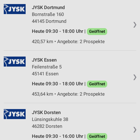
JYSK Dortmund
Verwendung von Profilen zur Auswahl
Bornstraße 160
personalisierter Werbung
44145 Dortmund
❯
Erstellung von Profilen zur Personalisierung
Heute 09:30 - 18:00 Uhr |
Geöffnet
von Inhalten
420,57 km • Angebote: 2 Prospekte
Verwendung von Profilen zur Auswahl
personalisierter Inhalte
JYSK Essen
Messung der Werbeleistung
Feilenstraße 5
45141 Essen
❯
Messung der Performance von Inhalten
Heute 09:30 - 18:00 Uhr |
Geöffnet
Analyse von Zielgruppen durch Statistiken oder
453,64 km • Angebote: 2 Prospekte
Kombinationen von Daten aus verschiedenen
Quellen
JYSK Dorsten
Entwicklung und Verbesserung der Angebote
Lünsingskuhle 38
Verwendung reduzierter Daten zur Auswahl von
46282 Dorsten
❯
Inhalten
Heute 09:30 - 16:00 Uhr |
Geöffnet