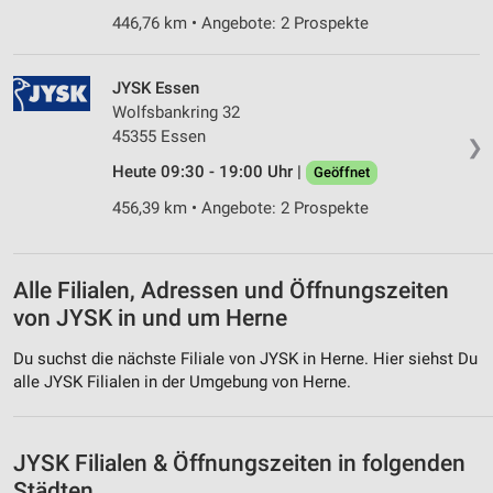
IAB-Besonderheiten:
446,76 km • Angebote: 2 Prospekte
Verwendung genauer Standortdaten
Geräte anhand von aktiv angeforderten
JYSK Essen
Informationen identifizieren
Wolfsbankring 32
45355 Essen
Nicht-IAB-Verarbeitungszwecke:
❯
Heute 09:30 - 19:00 Uhr |
Geöffnet
Notwendig
456,39 km • Angebote: 2 Prospekte
Performance
Funktional
Alle Filialen, Adressen und Öffnungszeiten
Werbung
von JYSK in und um Herne
Du suchst die nächste Filiale von JYSK in Herne. Hier siehst Du
alle JYSK Filialen in der Umgebung von Herne.
JYSK Filialen & Öffnungszeiten in folgenden
Städten