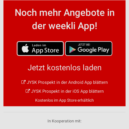
Noch mehr Angebote in
der weekli App!
Jetzt kostenlos laden
JYSK Prospekt in der Android App blättern
JYSK Prospekt in der iOS App blättern
Kostenlos im App Store erhältlich
In Kooperation mit: