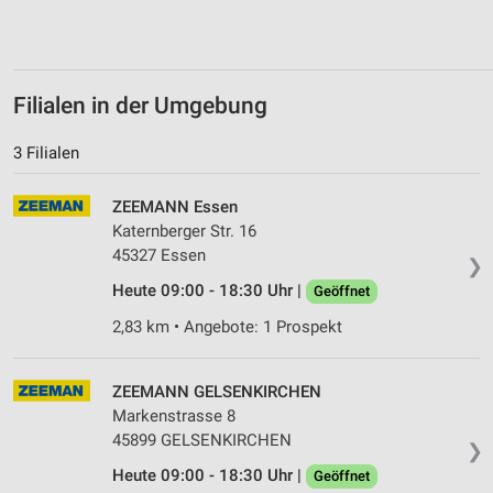
Verwendung von Profilen zur Auswahl
personalisierter Inhalte
Messung der Werbeleistung
Filialen in der Umgebung
Messung der Performance von Inhalten
3 Filialen
Analyse von Zielgruppen durch Statistiken oder
ZEEMANN Essen
Kombinationen von Daten aus verschiedenen
Quellen
Katernberger Str. 16
45327 Essen
❯
Entwicklung und Verbesserung der Angebote
Heute 09:00 - 18:30 Uhr |
Geöffnet
Verwendung reduzierter Daten zur Auswahl von
2,83 km • Angebote: 1 Prospekt
Inhalten
IAB-Besonderheiten:
ZEEMANN GELSENKIRCHEN
Verwendung genauer Standortdaten
Markenstrasse 8
45899 GELSENKIRCHEN
❯
Geräte anhand von aktiv angeforderten
Informationen identifizieren
Heute 09:00 - 18:30 Uhr |
Geöffnet