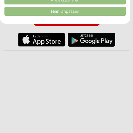
von Inhalten.
✔
Einkaufsliste - Einkauf stressfrei planen
Daten können außerhalb der Europäischen Union weitergegeben und in die
Nein, anpassen
USA gesendet werden.
Ihre Einwilligung und die cookie Richtlinie gelten ausschließlich für diese
JETZT LADEN UND SPAREN!
Website/App.
Partnerliste anzeigen (1 IAB-Anbieter)
Wir nutzen Ihre Daten für folgende Zwecke:
IAB-Verarbeitungszwecke:
Speichern von oder Zugriff auf Informationen
auf einem Endgerät
Verwendung reduzierter Daten zur Auswahl von
Werbeanzeigen
Erstellung von Profilen für personalisierte
Werbung
Verwendung von Profilen zur Auswahl
personalisierter Werbung
Erstellung von Profilen zur Personalisierung
von Inhalten