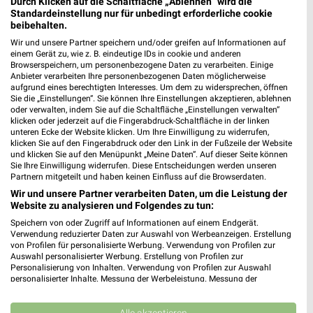
Durch Klicken auf die Schaltfläche „Ablehnen“ wird die
Standardeinstellung nur für unbedingt erforderliche cookie
beibehalten.
Wir und unsere Partner speichern und/oder greifen auf Informationen auf
einem Gerät zu, wie z. B. eindeutige IDs in cookie und anderen
Browserspeichern, um personenbezogene Daten zu verarbeiten. Einige
Anbieter verarbeiten Ihre personenbezogenen Daten möglicherweise
aufgrund eines berechtigten Interesses. Um dem zu widersprechen, öffnen
Sie die „Einstellungen“. Sie können Ihre Einstellungen akzeptieren, ablehnen
oder verwalten, indem Sie auf die Schaltfläche „Einstellungen verwalten“
MEHR PROSPEKTE
klicken oder jederzeit auf die Fingerabdruck-Schaltfläche in der linken
unteren Ecke der Website klicken. Um Ihre Einwilligung zu widerrufen,
klicken Sie auf den Fingerabdruck oder den Link in der Fußzeile der Website
und klicken Sie auf den Menüpunkt „Meine Daten“. Auf dieser Seite können
Sie Ihre Einwilligung widerrufen. Diese Entscheidungen werden unseren
Partnern mitgeteilt und haben keinen Einfluss auf die Browserdaten.
Wir und unsere Partner verarbeiten Daten, um die Leistung der
Website zu analysieren und Folgendes zu tun:
weekli - Prospekte & Angebote App
Speichern von oder Zugriff auf Informationen auf einem Endgerät.
Verwendung reduzierter Daten zur Auswahl von Werbeanzeigen. Erstellung
Alle Zeemann Angebote immer griffbereit – mit der
von Profilen für personalisierte Werbung. Verwendung von Profilen zur
kostenlosen weekli App für iOS & Android.
Auswahl personalisierter Werbung. Erstellung von Profilen zur
Personalisierung von Inhalten. Verwendung von Profilen zur Auswahl
personalisierter Inhalte. Messung der Werbeleistung. Messung der
✔
Standortgenaue Angebote
Performance von Inhalten. Analyse von Zielgruppen durch Statistiken oder
✔
Folge deinem Lieblingshändler
Kombinationen von Daten aus verschiedenen Quellen. Entwicklung und
✔
Push-Benachrichtigungen bei neuen Prospekten
Verbesserung der Angebote. Verwendung reduzierter Daten zur Auswahl
Alle akzeptieren