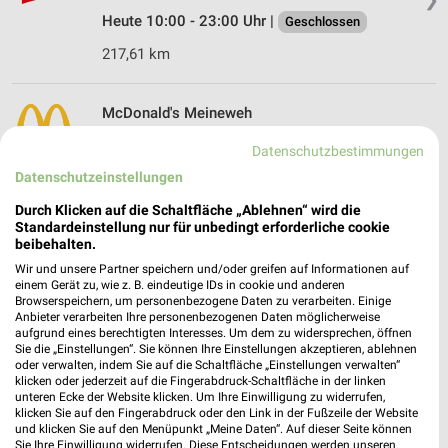
Heute 10:00 - 23:00 Uhr |
Geschlossen
217,61 km
McDonald's Meineweh
Raststätte Osterfeld West
Datenschutzbestimmungen
06682 Meineweh
❯
Datenschutzeinstellungen
Heute 08:00 - 22:00 Uhr |
Geöffnet
Durch Klicken auf die Schaltfläche „Ablehnen“ wird die
186,26 km
Standardeinstellung nur für unbedingt erforderliche cookie
beibehalten.
Wir und unsere Partner speichern und/oder greifen auf Informationen auf
NORDSEE Autobahnraststätte Osterfeld West
einem Gerät zu, wie z. B. eindeutige IDs in cookie und anderen
Browserspeichern, um personenbezogene Daten zu verarbeiten. Einige
Stößen
Anbieter verarbeiten Ihre personenbezogenen Daten möglicherweise
BAB A 9 / Fahrtrichtung Süd
aufgrund eines berechtigten Interesses. Um dem zu widersprechen, öffnen
❯
06667 Stößen
Sie die „Einstellungen“. Sie können Ihre Einstellungen akzeptieren, ablehnen
oder verwalten, indem Sie auf die Schaltfläche „Einstellungen verwalten“
Heute 10:00 - 21:00 Uhr |
Geschlossen
klicken oder jederzeit auf die Fingerabdruck-Schaltfläche in der linken
unteren Ecke der Website klicken. Um Ihre Einwilligung zu widerrufen,
186,08 km
klicken Sie auf den Fingerabdruck oder den Link in der Fußzeile der Website
und klicken Sie auf den Menüpunkt „Meine Daten“. Auf dieser Seite können
Sie Ihre Einwilligung widerrufen. Diese Entscheidungen werden unseren