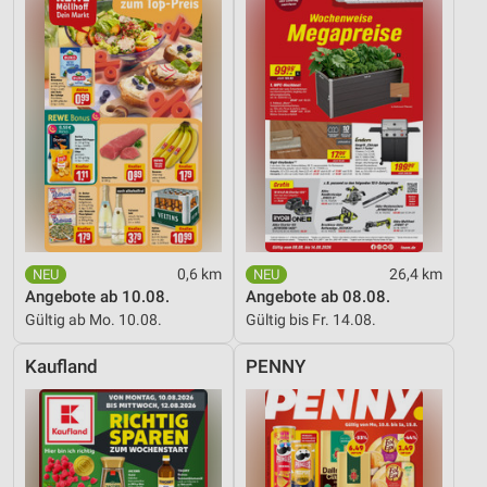
Entwicklung und Verbesserung der Angebote
Verwendung reduzierter Daten zur Auswahl von
Inhalten
IAB-Besonderheiten:
Verwendung genauer Standortdaten
Geräte anhand von aktiv angeforderten
Informationen identifizieren
Nicht-IAB-Verarbeitungszwecke:
0,6 km
26,4 km
Notwendig
Angebote ab 10.08.
Angebote ab 08.08.
Gültig ab Mo. 10.08.
Gültig bis Fr. 14.08.
Performance
Funktional
Kaufland
PENNY
Werbung