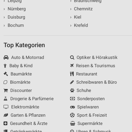
›
Leipzig
›
Braunschweig
›
Nürnberg
›
Chemnitz
›
Duisburg
›
Kiel
›
Bochum
›
Krefeld
Top Kategorien
Auto & Motorrad
Optiker & Hörakustik
Baby & Kind
Reisen & Tourismus
Baumärkte
Restaurant
Biomärkte
Schreibwaren & Büro
Discounter
Schuhe
Drogerie & Parfümerie
Sonderposten
Elektromärkte
Spielwaren
Garten & Pflanzen
Sport & Freizeit
Gesundheit & Ärzte
Supermärkte
Getränkemärkte
Uhren & Schmuck