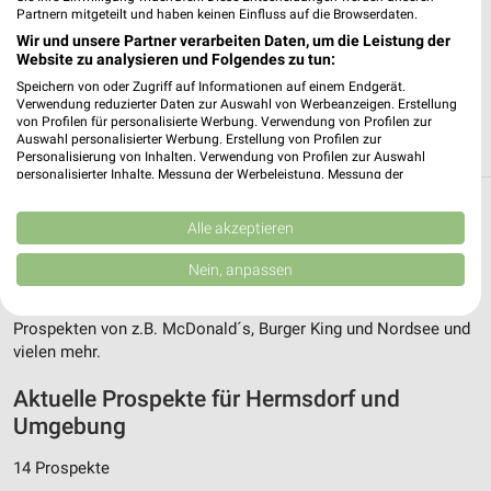
Partnern mitgeteilt und haben keinen Einfluss auf die Browserdaten.
McDonald's Zeitz
Wir und unsere Partner verarbeiten Daten, um die Leistung der
Geußnitzer Straße 99
Website zu analysieren und Folgendes zu tun:
06712 Zeitz
❯
Speichern von oder Zugriff auf Informationen auf einem Endgerät.
Verwendung reduzierter Daten zur Auswahl von Werbeanzeigen. Erstellung
Heute 08:30 - 00:00 Uhr |
Geöffnet
von Profilen für personalisierte Werbung. Verwendung von Profilen zur
Auswahl personalisierter Werbung. Erstellung von Profilen zur
185,86 km
Personalisierung von Inhalten. Verwendung von Profilen zur Auswahl
personalisierter Inhalte. Messung der Werbeleistung. Messung der
Performance von Inhalten. Analyse von Zielgruppen durch Statistiken oder
Filialen zum Thema Restaurant in
Kombinationen von Daten aus verschiedenen Quellen. Entwicklung und
Verbesserung der Angebote. Verwendung reduzierter Daten zur Auswahl
Alle akzeptieren
Hermsdorf
von Inhalten.
Daten können außerhalb der Europäischen Union weitergegeben und in die
Nein, anpassen
USA gesendet werden.
Hier findest Du Öffnungszeiten und Filialen der Kategorie
Restaurant in Hermsdorf und Umgebung. Blättere in den
Ihre Einwilligung und die cookie Richtlinie gelten ausschließlich für diese
Website/App.
Prospekten von z.B. McDonald´s, Burger King und Nordsee und
Partnerliste anzeigen (1 IAB-Anbieter)
vielen mehr.
Wir nutzen Ihre Daten für folgende Zwecke:
Aktuelle Prospekte für Hermsdorf und
IAB-Verarbeitungszwecke:
Umgebung
Speichern von oder Zugriff auf Informationen
auf einem Endgerät
14 Prospekte