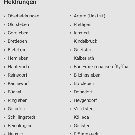
Heldrungen
›
Oberheldrungen
›
Artern (Unstrut)
›
Oldisleben
›
Riethgen
›
Gorsleben
›
Ichstedt
›
Bretleben
›
Kindelbrück
›
Etzleben
›
Griefstedt
›
Hemleben
›
Kalbsrieth
›
Hauteroda
›
Bad Frankenhausen (Kyffhäuse
›
Reinsdorf
›
Bilzingsleben
›
Kannawurf
›
Borxleben
›
Büchel
›
Donndorf
›
Ringleben
›
Heygendorf
›
Gehofen
›
Voigtstedt
›
Schillingstedt
›
Kölleda
›
Beichlingen
›
Günstedt
›
Nausitz
›
Frömmstedt