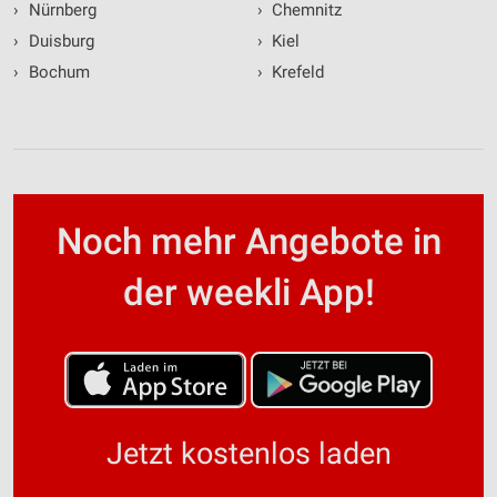
›
Nürnberg
›
Chemnitz
›
Duisburg
›
Kiel
›
Bochum
›
Krefeld
Noch mehr Angebote in
der weekli App!
Jetzt kostenlos laden