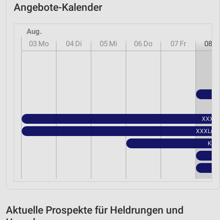
Angebote-Kalender
Aug.
03
Mo
04
Di
05
Mi
06
Do
07
Fr
08
S
XXXLut
XXXLutz 
Kauf
Aktuelle Prospekte für Heldrungen und