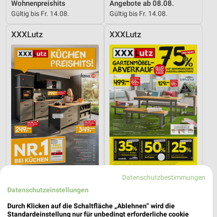
Wohnenpreishits
Angebote ab 08.08.
Gültig bis Fr. 14.08.
Gültig bis Fr. 14.08.
XXXLutz
XXXLutz
Datenschutzbestimmungen
59,6 km
59,6 km
Küchen Preishits!
Gartenmöbel-Abverkauf
Datenschutzeinstellungen
Gültig bis Fr. 21.08.
Gültig bis Fr. 28.08.
Durch Klicken auf die Schaltfläche „Ablehnen“ wird die
Standardeinstellung nur für unbedingt erforderliche cookie