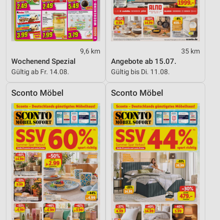
Notwendig
Performance
Funktional
9,6 km
35 km
Wochenend Spezial
Angebote ab 15.07.
Werbung
Gültig ab Fr. 14.08.
Gültig bis Di. 11.08.
Sconto Möbel
Sconto Möbel