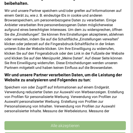
XXXLutz
XXXLutz
beibehalten.
Wir und unsere Partner speichern und/oder greifen auf Informationen auf
einem Gerät zu, wie z. B. eindeutige IDs in cookie und anderen
Browserspeichern, um personenbezogene Daten zu verarbeiten. Einige
Anbieter verarbeiten Ihre personenbezogenen Daten möglicherweise
aufgrund eines berechtigten Interesses. Um dem zu widersprechen, öffnen
Sie die „Einstellungen“. Sie können Ihre Einstellungen akzeptieren, ablehnen
oder verwalten, indem Sie auf die Schaltfläche „Einstellungen verwalten“
klicken oder jederzeit auf die Fingerabdruck-Schaltfläche in der linken
unteren Ecke der Website klicken. Um Ihre Einwilligung zu widerrufen,
klicken Sie auf den Fingerabdruck oder den Link in der Fußzeile der Website
und klicken Sie auf den Menüpunkt „Meine Daten“. Auf dieser Seite können
Sie Ihre Einwilligung widerrufen. Diese Entscheidungen werden unseren
Partnern mitgeteilt und haben keinen Einfluss auf die Browserdaten.
Wir und unsere Partner verarbeiten Daten, um die Leistung der
Website zu analysieren und Folgendes zu tun:
Speichern von oder Zugriff auf Informationen auf einem Endgerät.
59,6 km
59,6 km
Verwendung reduzierter Daten zur Auswahl von Werbeanzeigen. Erstellung
Wohnideen so individuell wie du!
Musterring
von Profilen für personalisierte Werbung. Verwendung von Profilen zur
Auswahl personalisierter Werbung. Erstellung von Profilen zur
Gültig bis Fr. 14.08.
Gültig bis Fr. 14.08.
Personalisierung von Inhalten. Verwendung von Profilen zur Auswahl
personalisierter Inhalte. Messung der Werbeleistung. Messung der
XXXLutz
XXXLutz
Performance von Inhalten. Analyse von Zielgruppen durch Statistiken oder
Kombinationen von Daten aus verschiedenen Quellen. Entwicklung und
Verbesserung der Angebote. Verwendung reduzierter Daten zur Auswahl
Alle akzeptieren
von Inhalten.