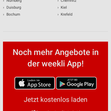
›
Nürnberg
›
Chemnitz
›
Duisburg
›
Kiel
›
Bochum
›
Krefeld
Noch mehr Angebote in
der weekli App!
Jetzt kostenlos laden