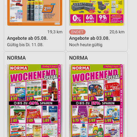
Verwendung reduzierter Daten zur Auswahl von
Inhalten
IAB-Besonderheiten:
19,3 km
20,6 km
Verwendung genauer Standortdaten
Angebote ab 05.08.
Angebote ab 03.08.
Gültig bis Di. 11.08.
Noch heute gültig
Geräte anhand von aktiv angeforderten
Informationen identifizieren
NORMA
NORMA
Nicht-IAB-Verarbeitungszwecke:
Notwendig
Performance
Funktional
Werbung