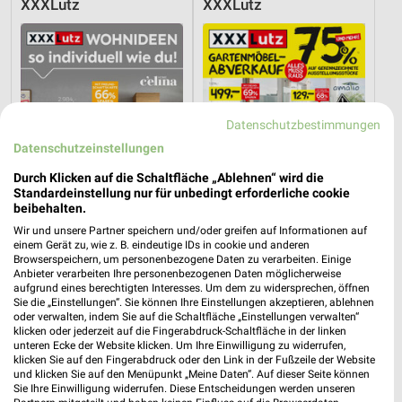
XXXLutz
XXXLutz
Datenschutzbestimmungen
Datenschutzeinstellungen
Durch Klicken auf die Schaltfläche „Ablehnen“ wird die
Standardeinstellung nur für unbedingt erforderliche cookie
beibehalten.
Wir und unsere Partner speichern und/oder greifen auf Informationen auf
einem Gerät zu, wie z. B. eindeutige IDs in cookie und anderen
Browserspeichern, um personenbezogene Daten zu verarbeiten. Einige
64,5 km
64,5 km
Anbieter verarbeiten Ihre personenbezogenen Daten möglicherweise
aufgrund eines berechtigten Interesses. Um dem zu widersprechen, öffnen
Wohnideen so individuell wie du!
Gartenmöbel-Abverkauf
Sie die „Einstellungen“. Sie können Ihre Einstellungen akzeptieren, ablehnen
Gültig bis Fr. 14.08.
Gültig bis Fr. 28.08.
oder verwalten, indem Sie auf die Schaltfläche „Einstellungen verwalten“
klicken oder jederzeit auf die Fingerabdruck-Schaltfläche in der linken
unteren Ecke der Website klicken. Um Ihre Einwilligung zu widerrufen,
XXXLutz
XXXLutz
klicken Sie auf den Fingerabdruck oder den Link in der Fußzeile der Website
und klicken Sie auf den Menüpunkt „Meine Daten“. Auf dieser Seite können
Sie Ihre Einwilligung widerrufen. Diese Entscheidungen werden unseren