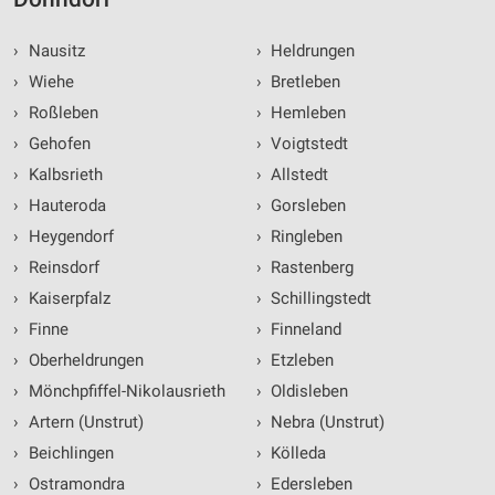
›
Nausitz
›
Heldrungen
›
Wiehe
›
Bretleben
›
Roßleben
›
Hemleben
›
Gehofen
›
Voigtstedt
›
Kalbsrieth
›
Allstedt
›
Hauteroda
›
Gorsleben
›
Heygendorf
›
Ringleben
›
Reinsdorf
›
Rastenberg
›
Kaiserpfalz
›
Schillingstedt
›
Finne
›
Finneland
›
Oberheldrungen
›
Etzleben
›
Mönchpfiffel-Nikolausrieth
›
Oldisleben
›
Artern (Unstrut)
›
Nebra (Unstrut)
›
Beichlingen
›
Kölleda
›
Ostramondra
›
Edersleben