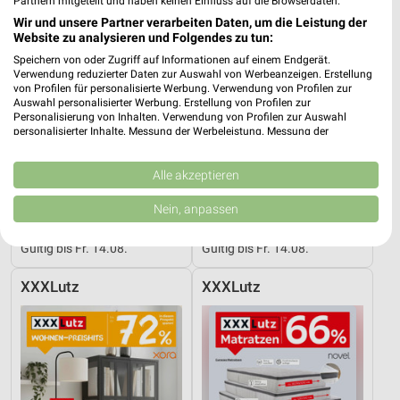
Partnern mitgeteilt und haben keinen Einfluss auf die Browserdaten.
Wir und unsere Partner verarbeiten Daten, um die Leistung der
Website zu analysieren und Folgendes zu tun:
Speichern von oder Zugriff auf Informationen auf einem Endgerät.
Verwendung reduzierter Daten zur Auswahl von Werbeanzeigen. Erstellung
von Profilen für personalisierte Werbung. Verwendung von Profilen zur
Auswahl personalisierter Werbung. Erstellung von Profilen zur
Personalisierung von Inhalten. Verwendung von Profilen zur Auswahl
personalisierter Inhalte. Messung der Werbeleistung. Messung der
Performance von Inhalten. Analyse von Zielgruppen durch Statistiken oder
Kombinationen von Daten aus verschiedenen Quellen. Entwicklung und
Verbesserung der Angebote. Verwendung reduzierter Daten zur Auswahl
Alle akzeptieren
von Inhalten.
Daten können außerhalb der Europäischen Union weitergegeben und in die
Nein, anpassen
64,5 km
64,5 km
USA gesendet werden.
Musterring
Junges Wohnen
Ihre Einwilligung und die cookie Richtlinie gelten ausschließlich für diese
Gültig bis Fr. 14.08.
Gültig bis Fr. 14.08.
Website/App.
Partnerliste anzeigen (1 IAB-Anbieter)
XXXLutz
XXXLutz
Wir nutzen Ihre Daten für folgende Zwecke:
IAB-Verarbeitungszwecke:
Speichern von oder Zugriff auf Informationen
auf einem Endgerät
Verwendung reduzierter Daten zur Auswahl von