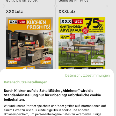
Gültig bis Mi. 30.09.
Gültig bis Fr. 14.08.
XXXLutz
XXXLutz
Datenschutzbestimmungen
Datenschutzeinstellungen
13,3 km
13,3 km
Durch Klicken auf die Schaltfläche „Ablehnen“ wird die
Küchen Preishits!
Gartenmöbel-Abverkauf
Standardeinstellung nur für unbedingt erforderliche cookie
Gültig bis Fr. 21.08.
Gültig bis Fr. 28.08.
beibehalten.
Wir und unsere Partner speichern und/oder greifen auf Informationen auf
XXXLutz
XXXLutz
einem Gerät zu, wie z. B. eindeutige IDs in cookie und anderen
Browserspeichern, um personenbezogene Daten zu verarbeiten. Einige