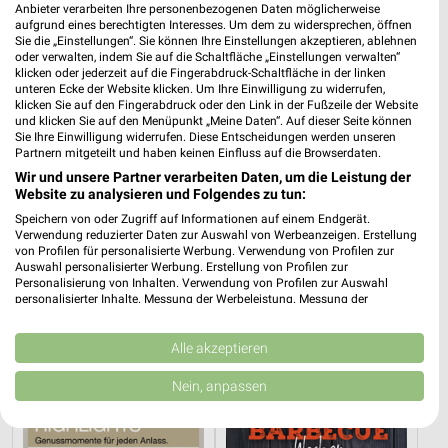
Anbieter verarbeiten Ihre personenbezogenen Daten möglicherweise
aufgrund eines berechtigten Interesses. Um dem zu widersprechen, öffnen
Sie die „Einstellungen“. Sie können Ihre Einstellungen akzeptieren, ablehnen
oder verwalten, indem Sie auf die Schaltfläche „Einstellungen verwalten“
klicken oder jederzeit auf die Fingerabdruck-Schaltfläche in der linken
unteren Ecke der Website klicken. Um Ihre Einwilligung zu widerrufen,
klicken Sie auf den Fingerabdruck oder den Link in der Fußzeile der Website
und klicken Sie auf den Menüpunkt „Meine Daten“. Auf dieser Seite können
Sie Ihre Einwilligung widerrufen. Diese Entscheidungen werden unseren
Partnern mitgeteilt und haben keinen Einfluss auf die Browserdaten.
Wir und unsere Partner verarbeiten Daten, um die Leistung der
Website zu analysieren und Folgendes zu tun:
Speichern von oder Zugriff auf Informationen auf einem Endgerät.
Verwendung reduzierter Daten zur Auswahl von Werbeanzeigen. Erstellung
von Profilen für personalisierte Werbung. Verwendung von Profilen zur
Auswahl personalisierter Werbung. Erstellung von Profilen zur
13,3 km
13,3 km
Personalisierung von Inhalten. Verwendung von Profilen zur Auswahl
Wohnideen so individuell wie du!
Musterring
personalisierter Inhalte. Messung der Werbeleistung. Messung der
Performance von Inhalten. Analyse von Zielgruppen durch Statistiken oder
Gültig bis Fr. 14.08.
Gültig bis Fr. 14.08.
Kombinationen von Daten aus verschiedenen Quellen. Entwicklung und
Verbesserung der Angebote. Verwendung reduzierter Daten zur Auswahl
Alle akzeptieren
Opti Wohnwelt
XXXLutz
von Inhalten.
Daten können außerhalb der Europäischen Union weitergegeben und in die
Nein, anpassen
USA gesendet werden.
Ihre Einwilligung und die cookie Richtlinie gelten ausschließlich für diese
Website/App.