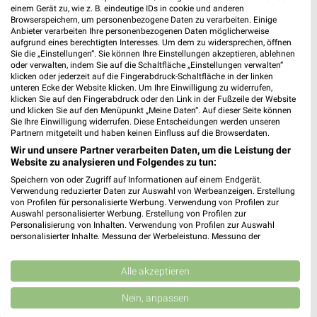
einem Gerät zu, wie z. B. eindeutige IDs in cookie und anderen
Browserspeichern, um personenbezogene Daten zu verarbeiten. Einige
Anbieter verarbeiten Ihre personenbezogenen Daten möglicherweise
aufgrund eines berechtigten Interesses. Um dem zu widersprechen, öffnen
Sie die „Einstellungen“. Sie können Ihre Einstellungen akzeptieren, ablehnen
MEHR PROSPEKTE
oder verwalten, indem Sie auf die Schaltfläche „Einstellungen verwalten“
klicken oder jederzeit auf die Fingerabdruck-Schaltfläche in der linken
unteren Ecke der Website klicken. Um Ihre Einwilligung zu widerrufen,
klicken Sie auf den Fingerabdruck oder den Link in der Fußzeile der Website
und klicken Sie auf den Menüpunkt „Meine Daten“. Auf dieser Seite können
Sie Ihre Einwilligung widerrufen. Diese Entscheidungen werden unseren
Partnern mitgeteilt und haben keinen Einfluss auf die Browserdaten.
Wir und unsere Partner verarbeiten Daten, um die Leistung der
weekli - Prospekte & Angebote App
Website zu analysieren und Folgendes zu tun:
Speichern von oder Zugriff auf Informationen auf einem Endgerät.
Alle REWE Angebote immer griffbereit – mit der kostenlosen
Verwendung reduzierter Daten zur Auswahl von Werbeanzeigen. Erstellung
weekli App für iOS & Android.
von Profilen für personalisierte Werbung. Verwendung von Profilen zur
Auswahl personalisierter Werbung. Erstellung von Profilen zur
Personalisierung von Inhalten. Verwendung von Profilen zur Auswahl
✔
Standortgenaue Angebote
personalisierter Inhalte. Messung der Werbeleistung. Messung der
✔
Folge deinem Lieblingshändler
Performance von Inhalten. Analyse von Zielgruppen durch Statistiken oder
✔
Push-Benachrichtigungen bei neuen Prospekten
Kombinationen von Daten aus verschiedenen Quellen. Entwicklung und
Verbesserung der Angebote. Verwendung reduzierter Daten zur Auswahl
Alle akzeptieren
✔
Einkaufsliste - Einkauf stressfrei planen
von Inhalten.
Daten können außerhalb der Europäischen Union weitergegeben und in die
Nein, anpassen
USA gesendet werden.
JETZT LADEN UND SPAREN!