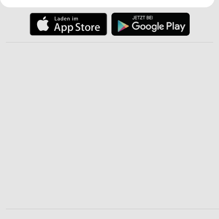
Ihre Einwilligung und die cookie Richtlinie gelten ausschließlich für diese
Website/App.
Partnerliste anzeigen (1 IAB-Anbieter)
Wir nutzen Ihre Daten für folgende Zwecke:
IAB-Verarbeitungszwecke:
Speichern von oder Zugriff auf Informationen
auf einem Endgerät
Verwendung reduzierter Daten zur Auswahl von
Werbeanzeigen
Erstellung von Profilen für personalisierte
Werbung
Verwendung von Profilen zur Auswahl
personalisierter Werbung
Erstellung von Profilen zur Personalisierung
von Inhalten
Verwendung von Profilen zur Auswahl
personalisierter Inhalte