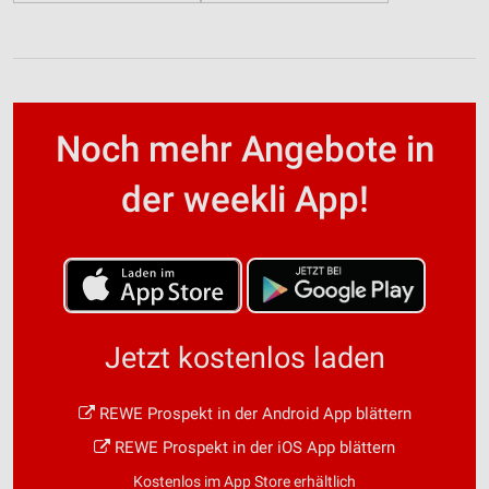
Noch mehr Angebote in
der weekli App!
Jetzt kostenlos laden
REWE Prospekt in der Android App blättern
REWE Prospekt in der iOS App blättern
Kostenlos im App Store erhältlich