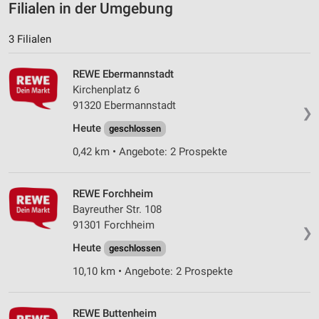
Filialen in der Umgebung
Messung der Werbeleistung
3 Filialen
Messung der Performance von Inhalten
REWE Ebermannstadt
Analyse von Zielgruppen durch Statistiken oder
Kirchenplatz 6
Kombinationen von Daten aus verschiedenen
Quellen
91320 Ebermannstadt
❯
Heute
geschlossen
Entwicklung und Verbesserung der Angebote
0,42 km • Angebote: 2 Prospekte
Verwendung reduzierter Daten zur Auswahl von
Inhalten
REWE Forchheim
IAB-Besonderheiten:
Bayreuther Str. 108
Verwendung genauer Standortdaten
91301 Forchheim
❯
Geräte anhand von aktiv angeforderten
Heute
geschlossen
Informationen identifizieren
10,10 km • Angebote: 2 Prospekte
Nicht-IAB-Verarbeitungszwecke:
Notwendig
REWE Buttenheim