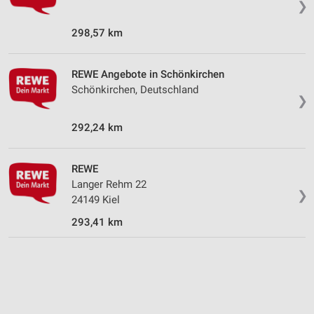
❯
Wir nutzen Ihre Daten für folgende Zwecke:
IAB-Verarbeitungszwecke:
298,57 km
Speichern von oder Zugriff auf Informationen
auf einem Endgerät
REWE Angebote in Schönkirchen
Verwendung reduzierter Daten zur Auswahl von
Schönkirchen, Deutschland
Werbeanzeigen
❯
Erstellung von Profilen für personalisierte
292,24 km
Werbung
Verwendung von Profilen zur Auswahl
REWE
personalisierter Werbung
Langer Rehm 22
❯
24149 Kiel
Erstellung von Profilen zur Personalisierung
von Inhalten
293,41 km
Verwendung von Profilen zur Auswahl
personalisierter Inhalte
Messung der Werbeleistung