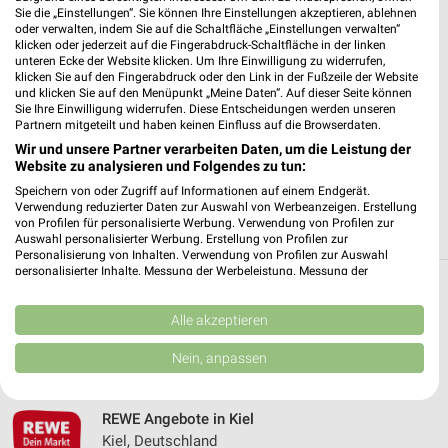
Sie die „Einstellungen“. Sie können Ihre Einstellungen akzeptieren, ablehnen
oder verwalten, indem Sie auf die Schaltfläche „Einstellungen verwalten“
✔
Standortgenaue Angebote
klicken oder jederzeit auf die Fingerabdruck-Schaltfläche in der linken
✔
Folge deinem Lieblingshändler
unteren Ecke der Website klicken. Um Ihre Einwilligung zu widerrufen,
klicken Sie auf den Fingerabdruck oder den Link in der Fußzeile der Website
✔
Push-Benachrichtigungen bei neuen Prospekten
und klicken Sie auf den Menüpunkt „Meine Daten“. Auf dieser Seite können
✔
Einkaufsliste - Einkauf stressfrei planen
Sie Ihre Einwilligung widerrufen. Diese Entscheidungen werden unseren
Partnern mitgeteilt und haben keinen Einfluss auf die Browserdaten.
Wir und unsere Partner verarbeiten Daten, um die Leistung der
JETZT LADEN UND SPAREN!
Website zu analysieren und Folgendes zu tun:
Speichern von oder Zugriff auf Informationen auf einem Endgerät.
Verwendung reduzierter Daten zur Auswahl von Werbeanzeigen. Erstellung
von Profilen für personalisierte Werbung. Verwendung von Profilen zur
Auswahl personalisierter Werbung. Erstellung von Profilen zur
Personalisierung von Inhalten. Verwendung von Profilen zur Auswahl
personalisierter Inhalte. Messung der Werbeleistung. Messung der
Performance von Inhalten. Analyse von Zielgruppen durch Statistiken oder
Weitere REWE Geschäfte mit Angeboten in
Kombinationen von Daten aus verschiedenen Quellen. Entwicklung und
Verbesserung der Angebote. Verwendung reduzierter Daten zur Auswahl
Alle akzeptieren
und um Heikendorf
von Inhalten.
Daten können außerhalb der Europäischen Union weitergegeben und in die
Nein, anpassen
USA gesendet werden.
5 Geschäfte und Orte
Ihre Einwilligung und die cookie Richtlinie gelten ausschließlich für diese
Website/App.
REWE Angebote in Kiel
Partnerliste anzeigen (1 IAB-Anbieter)
Kiel, Deutschland