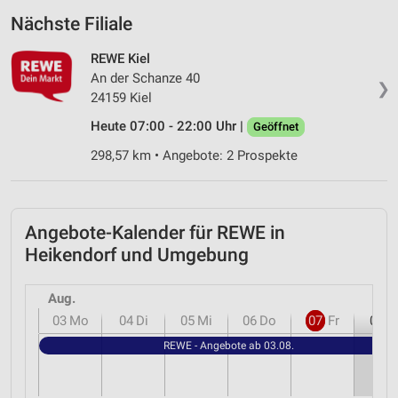
Nächste Filiale
REWE Kiel
An der Schanze 40
❯
24159 Kiel
Heute 07:00 - 22:00 Uhr |
Geöffnet
298,57 km • Angebote: 2 Prospekte
Angebote-Kalender für REWE in
Heikendorf und Umgebung
Aug.
03
Mo
04
Di
05
Mi
06
Do
07
Fr
08
S
REWE - Angebote ab 03.08.