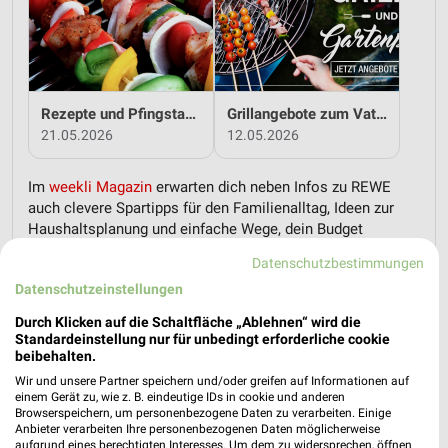
Rezepte und Pfingstangebote bei REWE!
Grillangebote zum Vatertag bei REWE!
21.05.2026
12.05.2026
Im
weekli Magazin
erwarten dich neben Infos zu REWE
auch clevere Spartipps für den Familienalltag, Ideen zur
Haushaltsplanung und einfache Wege, dein Budget
nachhaltig zu entlasten.
Datenschutzbestimmungen
Datenschutzeinstellungen
Durch Klicken auf die Schaltfläche „Ablehnen“ wird die
Standardeinstellung nur für unbedingt erforderliche cookie
beibehalten.
Wir und unsere Partner speichern und/oder greifen auf Informationen auf
weekli - Prospekte & Angebote App
einem Gerät zu, wie z. B. eindeutige IDs in cookie und anderen
Browserspeichern, um personenbezogene Daten zu verarbeiten. Einige
Alle REWE Angebote immer griffbereit – mit der kostenlosen
Anbieter verarbeiten Ihre personenbezogenen Daten möglicherweise
weekli App für iOS & Android.
aufgrund eines berechtigten Interesses. Um dem zu widersprechen, öffnen