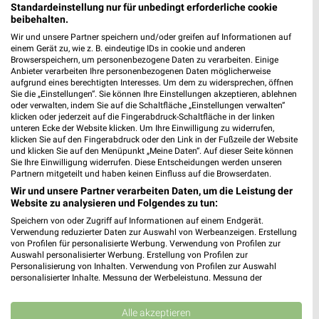
Standardeinstellung nur für unbedingt erforderliche cookie
beibehalten.
Wir und unsere Partner speichern und/oder greifen auf Informationen auf
einem Gerät zu, wie z. B. eindeutige IDs in cookie und anderen
Browserspeichern, um personenbezogene Daten zu verarbeiten. Einige
Anbieter verarbeiten Ihre personenbezogenen Daten möglicherweise
aufgrund eines berechtigten Interesses. Um dem zu widersprechen, öffnen
Sie die „Einstellungen“. Sie können Ihre Einstellungen akzeptieren, ablehnen
oder verwalten, indem Sie auf die Schaltfläche „Einstellungen verwalten“
klicken oder jederzeit auf die Fingerabdruck-Schaltfläche in der linken
unteren Ecke der Website klicken. Um Ihre Einwilligung zu widerrufen,
klicken Sie auf den Fingerabdruck oder den Link in der Fußzeile der Website
und klicken Sie auf den Menüpunkt „Meine Daten“. Auf dieser Seite können
Sie Ihre Einwilligung widerrufen. Diese Entscheidungen werden unseren
Partnern mitgeteilt und haben keinen Einfluss auf die Browserdaten.
Wir und unsere Partner verarbeiten Daten, um die Leistung der
Jetzt alle "Obst & Gemüse" Themen entdecken!
Website zu analysieren und Folgendes zu tun:
Speichern von oder Zugriff auf Informationen auf einem Endgerät.
Verwendung reduzierter Daten zur Auswahl von Werbeanzeigen. Erstellung
von Profilen für personalisierte Werbung. Verwendung von Profilen zur
Auswahl personalisierter Werbung. Erstellung von Profilen zur
Nächste Filiale
Personalisierung von Inhalten. Verwendung von Profilen zur Auswahl
personalisierter Inhalte. Messung der Werbeleistung. Messung der
EDEKA Johannsen Altenholz-Stift
Performance von Inhalten. Analyse von Zielgruppen durch Statistiken oder
Kombinationen von Daten aus verschiedenen Quellen. Entwicklung und
Ostpreußenplatz 3
Verbesserung der Angebote. Verwendung reduzierter Daten zur Auswahl
Alle akzeptieren
❯