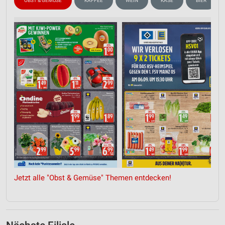
OBST & GEMÜSE
KAFFEE
WEIN
KÄSE
BIER
Jetzt alle "Obst & Gemüse" Themen entdecken!