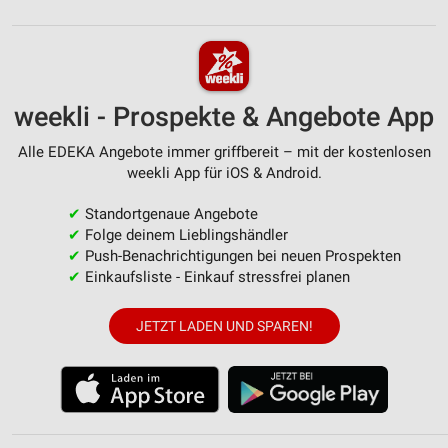
Verwendung von Profilen zur Auswahl
personalisierter Inhalte
Messung der Werbeleistung
weekli - Prospekte & Angebote App
Messung der Performance von Inhalten
Alle EDEKA Angebote immer griffbereit – mit der kostenlosen
Analyse von Zielgruppen durch Statistiken oder
weekli App für iOS & Android.
Kombinationen von Daten aus verschiedenen
Quellen
✔
Standortgenaue Angebote
✔
Folge deinem Lieblingshändler
Entwicklung und Verbesserung der Angebote
✔
Push-Benachrichtigungen bei neuen Prospekten
✔
Einkaufsliste - Einkauf stressfrei planen
Verwendung reduzierter Daten zur Auswahl von
Inhalten
JETZT LADEN UND SPAREN!
IAB-Besonderheiten:
Verwendung genauer Standortdaten
Geräte anhand von aktiv angeforderten
Informationen identifizieren