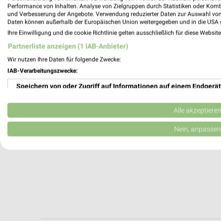
Mühlendamm 1
Performance von Inhalten. Analyse von Zielgruppen durch Statistiken oder Kom
24113 Kiel
und Verbesserung der Angebote. Verwendung reduzierter Daten zur Auswahl von
Daten können außerhalb der Europäischen Union weitergegeben und in die USA 
296,12 km
Ihre Einwilligung und die cookie Richtlinie gelten ausschließlich für diese Websit
Partnerliste anzeigen (1 IAB-Anbieter)
Wir nutzen Ihre Daten für folgende Zwecke:
IAB-Verarbeitungszwecke:
Speichern von oder Zugriff auf Informationen auf einem Endgerät
Verwendung reduzierter Daten zur Auswahl von Werbeanzeigen
Alle akzeptiere
Erstellung von Profilen für personalisierte Werbung
Nein, anpassen
Verwendung von Profilen zur Auswahl personalisierter Werbung
Erstellung von Profilen zur Personalisierung von Inhalten
Verwendung von Profilen zur Auswahl personalisierter Inhalte
Messung der Werbeleistung