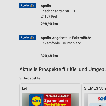
Messung der Performance von Inhalten
Apollo
Friedrichsorter Str. 13
Analyse von Zielgruppen durch Statistiken oder Kombinationen 
24159 Kiel
Quellen
298,90 km
Entwicklung und Verbesserung der Angebote
Verwendung reduzierter Daten zur Auswahl von Inhalten
Apollo Angebote in Eckernförde
Eckernförde, Deutschland
IAB-Besonderheiten:
Verwendung genauer Standortdaten
320,48 km
Geräte anhand von aktiv angeforderten Informationen identifizie
Aktuelle Prospekte für Kiel und Umgeb
Nicht-IAB-Verarbeitungszwecke:
Notwendig
36 Prospekte
Performance
Lidl
SIEMES Sch
Funktional
Werbung