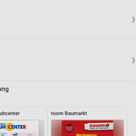
von Daten aus verschiedenen
❯
❯
ren
ung
uhcenter
toom Baumarkt