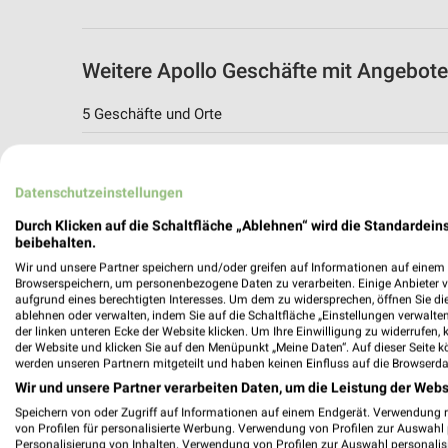
Weitere Apollo Geschäfte mit Angebote
5 Geschäfte und Orte
Apollo
Sophienblatt 20
Datenschutzeinstellungen
24103 Kiel
Durch Klicken auf die Schaltfläche „Ablehnen“ wird die Standardeins
294,83 km
beibehalten.
Wir und unsere Partner speichern und/oder greifen auf Informationen auf einem G
Browserspeichern, um personenbezogene Daten zu verarbeiten. Einige Anbieter 
Apollo
aufgrund eines berechtigten Interesses. Um dem zu widersprechen, öffnen Sie die 
ablehnen oder verwalten, indem Sie auf die Schaltfläche „Einstellungen verwalten“
Winterbeker Weg 44
der linken unteren Ecke der Website klicken. Um Ihre Einwilligung zu widerrufen, 
24114 Kiel
der Website und klicken Sie auf den Menüpunkt „Meine Daten“. Auf dieser Seite k
werden unseren Partnern mitgeteilt und haben keinen Einfluss auf die Browserda
295,31 km
Wir und unsere Partner verarbeiten Daten, um die Leistung der Webs
Speichern von oder Zugriff auf Informationen auf einem Endgerät. Verwendung 
von Profilen für personalisierte Werbung. Verwendung von Profilen zur Auswahl p
Apollo
Personalisierung von Inhalten. Verwendung von Profilen zur Auswahl personalis