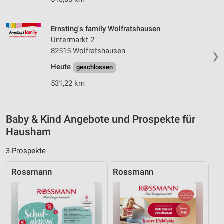
Quellen
Entwicklung und Verbesserung der Angebote
Ernsting's family Wolfratshausen
Untermarkt 2
Verwendung reduzierter Daten zur Auswahl von
82515 Wolfratshausen
❯
Inhalten
Heute
geschlossen
IAB-Besonderheiten:
531,22 km
Verwendung genauer Standortdaten
Geräte anhand von aktiv angeforderten
Baby & Kind Angebote und Prospekte für
Informationen identifizieren
Hausham
Nicht-IAB-Verarbeitungszwecke:
Notwendig
3 Prospekte
Performance
Rossmann
Rossmann
Funktional
Werbung