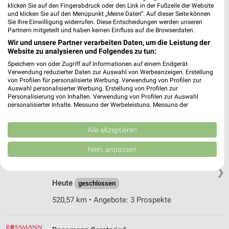
❯
klicken Sie auf den Fingerabdruck oder den Link in der Fußzeile der Website
Heute
geschlossen
und klicken Sie auf den Menüpunkt „Meine Daten“. Auf dieser Seite können
Sie Ihre Einwilligung widerrufen. Diese Entscheidungen werden unseren
527,08 km • Angebote: 3 Prospekte
Partnern mitgeteilt und haben keinen Einfluss auf die Browserdaten.
Wir und unsere Partner verarbeiten Daten, um die Leistung der
Website zu analysieren und Folgendes zu tun:
Rossmann Rosenheim
Speichern von oder Zugriff auf Informationen auf einem Endgerät.
Heilig-Geist-Str. 6
Verwendung reduzierter Daten zur Auswahl von Werbeanzeigen. Erstellung
83022 Rosenheim
von Profilen für personalisierte Werbung. Verwendung von Profilen zur
❯
Auswahl personalisierter Werbung. Erstellung von Profilen zur
Heute
Personalisierung von Inhalten. Verwendung von Profilen zur Auswahl
geschlossen
personalisierter Inhalte. Messung der Werbeleistung. Messung der
Performance von Inhalten. Analyse von Zielgruppen durch Statistiken oder
526,49 km • Angebote: 3 Prospekte
Kombinationen von Daten aus verschiedenen Quellen. Entwicklung und
Verbesserung der Angebote. Verwendung reduzierter Daten zur Auswahl
Alle akzeptieren
von Inhalten.
Rossmann Sauerlach
Daten können außerhalb der Europäischen Union weitergegeben und in die
Nein, anpassen
USA gesendet werden.
Ludwig-Bölkow-Str. 2a
Ihre Einwilligung und die cookie Richtlinie gelten ausschließlich für diese
82054 Sauerlach
❯
Website/App.
Heute
geschlossen
Partnerliste anzeigen (1 IAB-Anbieter)
520,57 km • Angebote: 3 Prospekte
Wir nutzen Ihre Daten für folgende Zwecke:
IAB-Verarbeitungszwecke:
Speichern von oder Zugriff auf Informationen