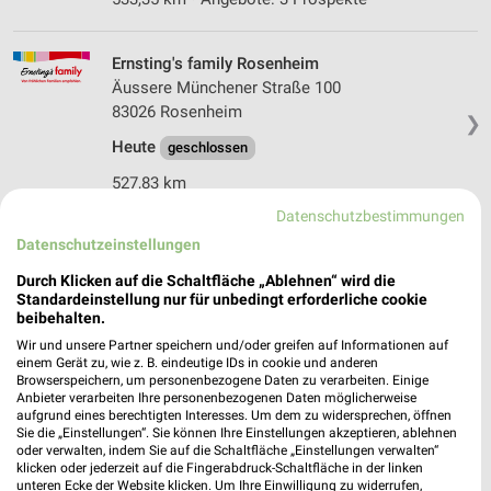
Ernsting's family Rosenheim
Äussere Münchener Straße 100
83026 Rosenheim
❯
Heute
geschlossen
527,83 km
Datenschutzbestimmungen
Datenschutzeinstellungen
Rossmann Rosenheim
Kufsteiner Str. 124
Durch Klicken auf die Schaltfläche „Ablehnen“ wird die
83026 Rosenheim
Standardeinstellung nur für unbedingt erforderliche cookie
❯
beibehalten.
Heute
geschlossen
Wir und unsere Partner speichern und/oder greifen auf Informationen auf
einem Gerät zu, wie z. B. eindeutige IDs in cookie und anderen
528,47 km • Angebote: 3 Prospekte
Browserspeichern, um personenbezogene Daten zu verarbeiten. Einige
Anbieter verarbeiten Ihre personenbezogenen Daten möglicherweise
aufgrund eines berechtigten Interesses. Um dem zu widersprechen, öffnen
Rossmann Rosenheim
Sie die „Einstellungen“. Sie können Ihre Einstellungen akzeptieren, ablehnen
oder verwalten, indem Sie auf die Schaltfläche „Einstellungen verwalten“
Bahnhofstr. 23-27
klicken oder jederzeit auf die Fingerabdruck-Schaltfläche in der linken
83022 Rosenheim
unteren Ecke der Website klicken. Um Ihre Einwilligung zu widerrufen,