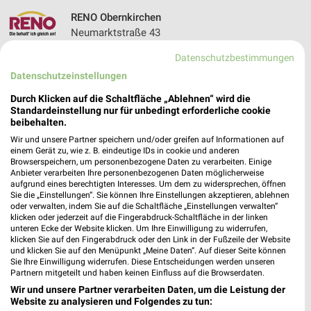
RENO Obernkirchen
Neumarktstraße 43
31683 Obernkirchen
❯
Datenschutzbestimmungen
Heute
geschlossen
Datenschutzeinstellungen
291,24 km • Angebote: 1 Prospekt
Durch Klicken auf die Schaltfläche „Ablehnen“ wird die
Standardeinstellung nur für unbedingt erforderliche cookie
beibehalten.
DEICHMANN Hannover
Wir und unsere Partner speichern und/oder greifen auf Informationen auf
Georgstraße 20
einem Gerät zu, wie z. B. eindeutige IDs in cookie und anderen
Browserspeichern, um personenbezogene Daten zu verarbeiten. Einige
30159 Hannover
❯
Anbieter verarbeiten Ihre personenbezogenen Daten möglicherweise
aufgrund eines berechtigten Interesses. Um dem zu widersprechen, öffnen
Heute
geschlossen
Sie die „Einstellungen“. Sie können Ihre Einstellungen akzeptieren, ablehnen
oder verwalten, indem Sie auf die Schaltfläche „Einstellungen verwalten“
249,06 km
klicken oder jederzeit auf die Fingerabdruck-Schaltfläche in der linken
unteren Ecke der Website klicken. Um Ihre Einwilligung zu widerrufen,
klicken Sie auf den Fingerabdruck oder den Link in der Fußzeile der Website
Shoe4You Hannover
und klicken Sie auf den Menüpunkt „Meine Daten“. Auf dieser Seite können
Sie Ihre Einwilligung widerrufen. Diese Entscheidungen werden unseren
Ernst-August-Platz 2
Partnern mitgeteilt und haben keinen Einfluss auf die Browserdaten.
30159 Hannover
❯
Wir und unsere Partner verarbeiten Daten, um die Leistung der
Website zu analysieren und Folgendes zu tun:
Heute
geschlossen