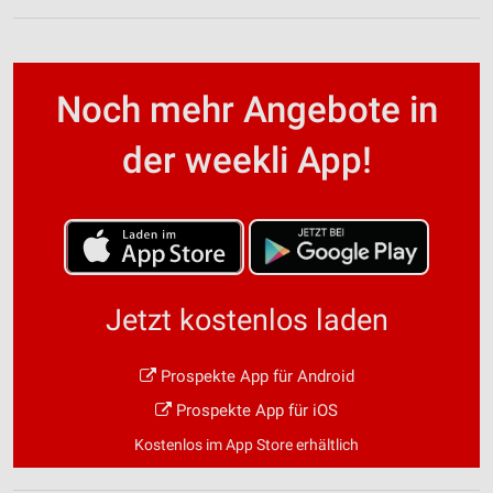
Noch mehr Angebote in
der weekli App!
Jetzt kostenlos laden
Prospekte App für Android
Prospekte App für iOS
Kostenlos im App Store erhältlich