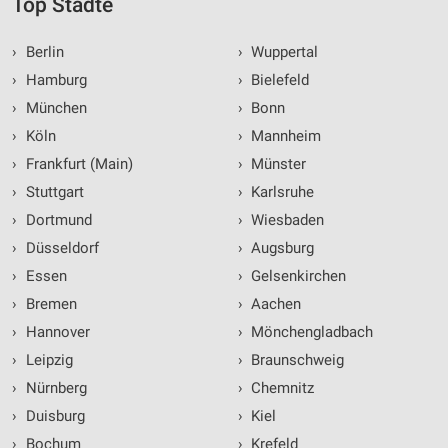
Top Städte
›
Berlin
›
Wuppertal
›
Hamburg
›
Bielefeld
›
München
›
Bonn
›
Köln
›
Mannheim
›
Frankfurt (Main)
›
Münster
›
Stuttgart
›
Karlsruhe
›
Dortmund
›
Wiesbaden
›
Düsseldorf
›
Augsburg
›
Essen
›
Gelsenkirchen
›
Bremen
›
Aachen
›
Hannover
›
Mönchengladbach
›
Leipzig
›
Braunschweig
›
Nürnberg
›
Chemnitz
›
Duisburg
›
Kiel
›
Bochum
›
Krefeld