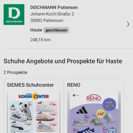
DEICHMANN Pattensen
IAB-Besonderheiten:
Johann-Koch-Straße 2
Verwendung genauer Standortdaten
30982 Pattensen
❯
Heute
geschlossen
Geräte anhand von aktiv angeforderten
Informationen identifizieren
248,15 km
Nicht-IAB-Verarbeitungszwecke:
Notwendig
Schuhe Angebote und Prospekte für Haste
Performance
2 Prospekte
Funktional
SIEMES Schuhcenter
RENO
Werbung