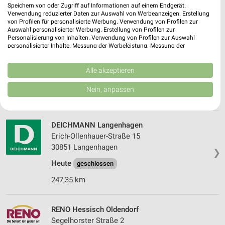
Speichern von oder Zugriff auf Informationen auf einem Endgerät.
249,00 km
Verwendung reduzierter Daten zur Auswahl von Werbeanzeigen. Erstellung
von Profilen für personalisierte Werbung. Verwendung von Profilen zur
Auswahl personalisierter Werbung. Erstellung von Profilen zur
Personalisierung von Inhalten. Verwendung von Profilen zur Auswahl
RENO Langenhagen
personalisierter Inhalte. Messung der Werbeleistung. Messung der
Marktplatz 5-7
Performance von Inhalten. Analyse von Zielgruppen durch Statistiken oder
Kombinationen von Daten aus verschiedenen Quellen. Entwicklung und
30853 Langenhagen
❯
Verbesserung der Angebote. Verwendung reduzierter Daten zur Auswahl
Alle akzeptieren
von Inhalten.
Heute
geschlossen
Daten können außerhalb der Europäischen Union weitergegeben und in die
Nein, anpassen
USA gesendet werden.
248,44 km • Angebote: 1 Prospekt
Ihre Einwilligung und die cookie Richtlinie gelten ausschließlich für diese
Website/App.
DEICHMANN Langenhagen
Partnerliste anzeigen (1 IAB-Anbieter)
Erich-Ollenhauer-Straße 15
Wir nutzen Ihre Daten für folgende Zwecke:
30851 Langenhagen
❯
IAB-Verarbeitungszwecke:
Heute
geschlossen
Speichern von oder Zugriff auf Informationen
auf einem Endgerät
247,35 km
Verwendung reduzierter Daten zur Auswahl von
Werbeanzeigen
RENO Hessisch Oldendorf
Segelhorster Straße 2