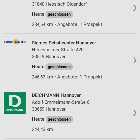
Erstellung von Profilen für personalisierte
31840 Hessisch Oldendorf
Werbung
❯
Heute
geschlossen
Verwendung von Profilen zur Auswahl
personalisierter Werbung
284,64 km • Angebote: 1 Prospekt
Erstellung von Profilen zur Personalisierung
von Inhalten
Siemes Schuhcenter Hannover
Hildesheimer Straße 420
Verwendung von Profilen zur Auswahl
30519 Hannover
❯
personalisierter Inhalte
Heute
geschlossen
Messung der Werbeleistung
246,63 km • Angebote: 1 Prospekt
Messung der Performance von Inhalten
DEICHMANN Hannover
Analyse von Zielgruppen durch Statistiken oder
Adolf-Emmelmann-Straße 6
Kombinationen von Daten aus verschiedenen
Quellen
30659 Hannover
❯
Heute
geschlossen
Entwicklung und Verbesserung der Angebote
244,43 km
Verwendung reduzierter Daten zur Auswahl von
Inhalten